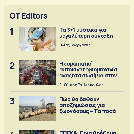
OT Editors
1
Τα 3+1 μυστικά για
μεγαλύτερη σύνταξη
Ηλίας Γεωργάκης
2
Η ευρωπαϊκή
αυτοκινητοβιομηχανία
αναζητά σωσίβιο στην
Κίνα
Ευθύμιος Τσιλιόπουλος
3
Πώς θα δοθούν
αποζημιώσεις για
ζωονόσους – Τα ποσά
ΟΠΕΚΑ: Ποιο βοήθημα