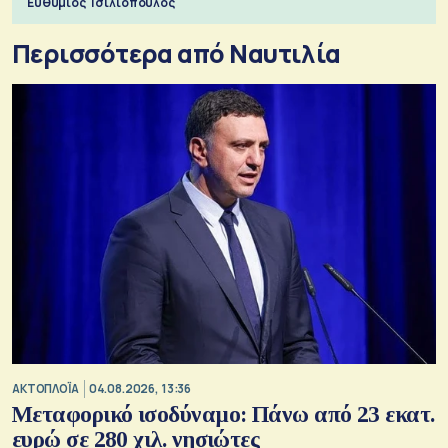
Ευθύμιος Τσιλιόπουλος
Περισσότερα από Ναυτιλία
ΑΚΤΟΠΛΟΪΑ
04.08.2026, 13:36
Μεταφορικό ισοδύναμο: Πάνω από 23 εκατ.
ευρώ σε 280 χιλ. νησιώτες