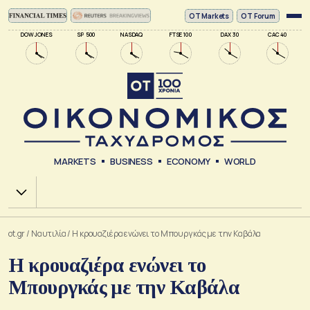
ΟΤ Markets
OT Forum
DOW JONES
SP 500
NASDAQ
FTSE 100
DAX 30
CAC 40
MARKETS
BUSINESS
ECONOMY
WORLD
Χ.Α.
ot.gr
/
Ναυτιλία
/
Η κρουαζιέρα ενώνει το Μπουργκάς με την Καβάλα
Η κρουαζιέρα ενώνει το
Μπουργκάς με την Καβάλα