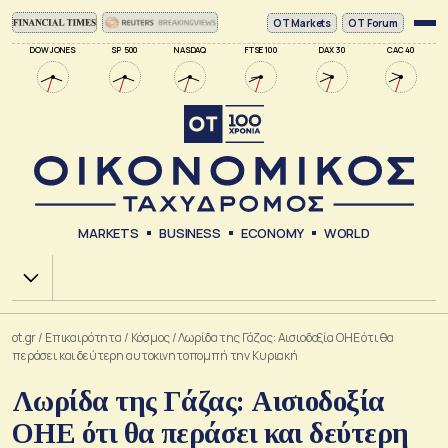
ΟΤ Markets
OT Forum
DOW JONES
SP 500
NASDAQ
FTSE 100
DAX 30
CAC 40
MARKETS
BUSINESS
ECONOMY
WORLD
Χ.Α.
ot.gr
/
Επικαιρότητα
/
Κόσμος
/
Λωρίδα της Γάζας: Αισιοδοξία ΟΗΕ ότι θα
περάσει και δεύτερη αυτοκινητοπομπή την Κυριακή
Λωρίδα της Γάζας: Αισιοδοξία
ΟΗΕ ότι θα περάσει και δεύτερη