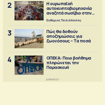
2
Η ευρωπαϊκή
αυτοκινητοβιομηχανία
αναζητά σωσίβιο στην
Κίνα
Ευθύμιος Τσιλιόπουλος
3
Πώς θα δοθούν
αποζημιώσεις για
ζωονόσους – Τα ποσά
4
ΟΠΕΚΑ: Ποιο βοήθημα
πληρώνεται την
Παρασκευή