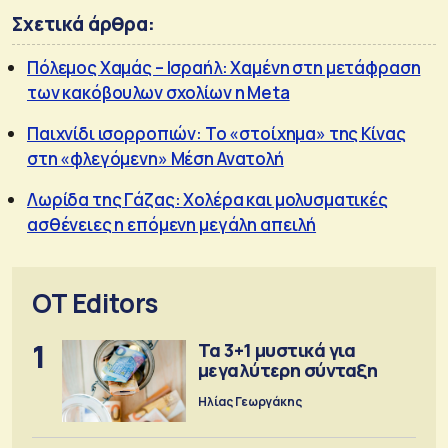
Σχετικά άρθρα:
Πόλεμος Χαμάς – Ισραήλ: Χαμένη στη μετάφραση
των κακόβουλων σχολίων η Meta
Παιχνίδι ισορροπιών: Το «στοίχημα» της Κίνας
στη «φλεγόμενη» Μέση Ανατολή
Λωρίδα της Γάζας: Χολέρα και μολυσματικές
ασθένειες η επόμενη μεγάλη απειλή
OT Editors
1
Τα 3+1 μυστικά για
μεγαλύτερη σύνταξη
Ηλίας Γεωργάκης