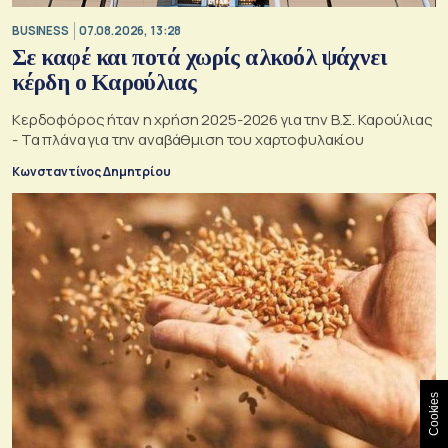
BUSINESS
07.08.2026, 13:28
Σε καφέ και ποτά χωρίς αλκοόλ ψάχνει
κέρδη ο Καρούλιας
Κερδοφόρος ήταν η χρήση 2025-2026 για την Β.Σ. Καρούλιας
- Τα πλάνα για την αναβάθμιση του χαρτοφυλακίου
Κωνσταντίνος Δημητρίου
Cookies