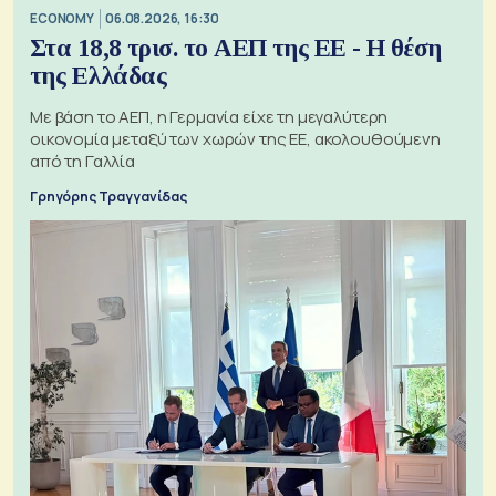
ECONOMY
06.08.2026, 16:30
Στα 18,8 τρισ. το ΑΕΠ της ΕΕ - Η θέση
της Ελλάδας
Με βάση το ΑΕΠ, η Γερμανία είχε τη μεγαλύτερη
οικονομία μεταξύ των χωρών της ΕΕ, ακολουθούμενη
από τη Γαλλία
Γρηγόρης Τραγγανίδας