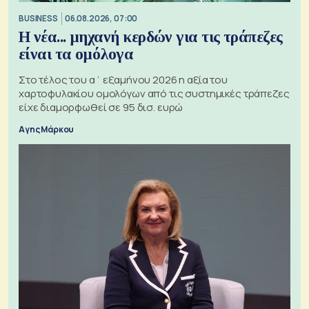
BUSINESS
06.08.2026, 07:00
Η νέα... μηχανή κερδών για τις τράπεζες
είναι τα ομόλογα
Στο τέλος του α΄ εξαμήνου 2026 η αξία του
χαρτοφυλακίου ομολόγων από τις συστημικές τράπεζες
είχε διαμορφωθεί σε 95 δισ. ευρώ
Αγης Μάρκου