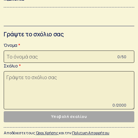
Γράψτε το σχόλιο σας
Όνομα
0 /50
Σχόλιο
0 /2000
Υποβολή σχολίου
Αποδέχεστε τους
Όροι Χρήσης
και την
Πολιτικη Απορρήτου