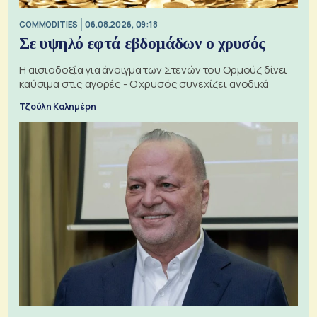
COMMODITIES
06.08.2026, 09:18
Σε υψηλό εφτά εβδομάδων ο χρυσός
Η αισιοδοξία για άνοιγμα των Στενών του Ορμούζ δίνει
καύσιμα στις αγορές - Ο χρυσός συνεχίζει ανοδικά
Τζούλη Καλημέρη