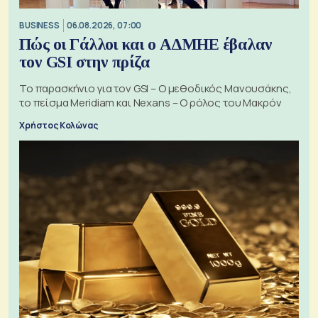
BUSINESS
06.08.2026, 07:00
Πώς οι Γάλλοι και ο ΑΔΜΗΕ έβαλαν
τον GSI στην πρίζα
Το παρασκήνιο για τον GSI – Ο μεθοδικός Μανουσάκης,
το πείσμα Meridiam και Nexans – Ο ρόλος του Μακρόν
Χρήστος Κολώνας