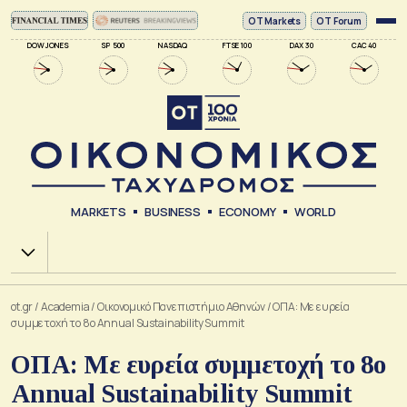
ΟΤ Markets
OT Forum
DOW JONES
SP 500
NASDAQ
FTSE 100
DAX 30
CAC 40
MARKETS
BUSINESS
ECONOMY
WORLD
Χ.Α.
ot.gr
/
Academia
/
Οικονομικό Πανεπιστήμιο Αθηνών
/
ΟΠΑ: Με ευρεία
συμμετοχή το 8ο Annual Sustainability Summit
ΟΠΑ: Με ευρεία συμμετοχή το 8ο
Annual Sustainability Summit