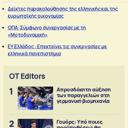
Δείκτες παρακολούθησης της ελληνικής και της
ευρωπαϊκής οικονομίας
ΟΠΑ: Σύμφωνο συνεργασίας με τη
«Μοτοδυναμική»
ΕΥ Ελλάδος : Επεκτείνει τις συνεργασίες με
ελληνικά πανεπιστήμια
OT Editors
1
Απροσδόκητη αύξηση
των παραγγελιών στη
γερμανική βιομηχανία
2
Γουόρς: Υπό ποιες
προϋποθέσεις θα