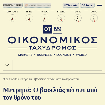
ΟΤ Markets
OT Forum
DOW JONES
SP 500
NASDAQ
FTSE 100
DAX 30
CAC 40
MARKETS
BUSINESS
ECONOMY
WORLD
Χ.Α.
ot.gr
/
World
/
Μετρητά: Ο βασιλιάς πέφτει από τον θρόνο του
Μετρητά: Ο βασιλιάς πέφτει από
τον θρόνο του