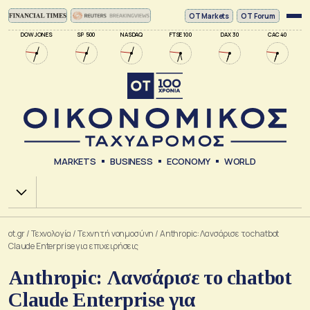
ΟΤ Markets
OT Forum
DOW JONES
SP 500
NASDAQ
FTSE 100
DAX 30
CAC 40
MARKETS
BUSINESS
ECONOMY
WORLD
Χ.Α.
ot.gr
/
Τεχνολογία
/
Tεχνητή νοημοσύνη
/
Anthropic: Λανσάρισε το chatbot
Claude Enterprise για επιχειρήσεις
Anthropic: Λανσάρισε το chatbot
Claude Enterprise για