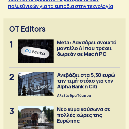
πολυεθνικών για τα εμπόδια στην τεχνολογία
OT Editors
1
Meta: Λανσάρει ανοιχτό
μοντέλο ΑΙ που τρέχει
δωρεάν σε Mac ή PC
2
Ανεβάζει στα 5,30 ευρώ
την τιμή-στόχο για την
Alpha Bank η Citi
Αλεξάνδρα Τόμπρα
3
Νέο κύμα καύσωνα σε
πολλές χώρες της
Ευρώπης