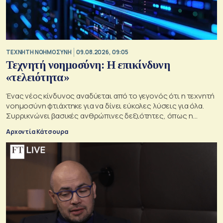
TΕΧΝΗΤΗ ΝΟΗΜΟΣΥΝΗ
09.08.2026, 09:05
Τεχνητή νοημοσύνη: Η επικίνδυνη
«τελειότητα»
Ένας νέος κίνδυνος αναδύεται από το γεγονός ότι η τεχνητή
νοημοσύνη φτιάχτηκε για να δίνει εύκολες λύσεις για όλα.
Συρρικνώνει βασικές ανθρώπινες δεξιότητες, όπως η
ενσυναίσθηση και η κοινωνική επαφή
Αρχοντία Κάτσουρα