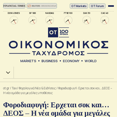
ΟΤ Markets
OT Forum
DOW JONES
SP 500
NASDAQ
FTSE 100
DAX 30
CAC 40
MARKETS
BUSINESS
ECONOMY
WORLD
Χ.Α.
ot.gr
/
Tax
/
Φορολογικά Νέα & Eιδήσεις
/
Φοροδιαφυγή: Ερχεται σοκ και… ΔΕΟΣ –
Η νέα ομάδα για μεγάλες υποθέσεις
Φοροδιαφυγή: Ερχεται σοκ και…
ΔΕΟΣ – Η νέα ομάδα για μεγάλες