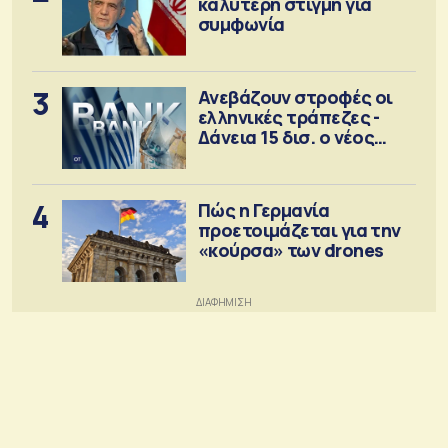
καλύτερη στιγμή για
συμφωνία
3
Ανεβάζουν στροφές οι
ελληνικές τράπεζες -
Δάνεια 15 δισ. ο νέος
στόχος
4
Πώς η Γερμανία
προετοιμάζεται για την
«κούρσα» των drones