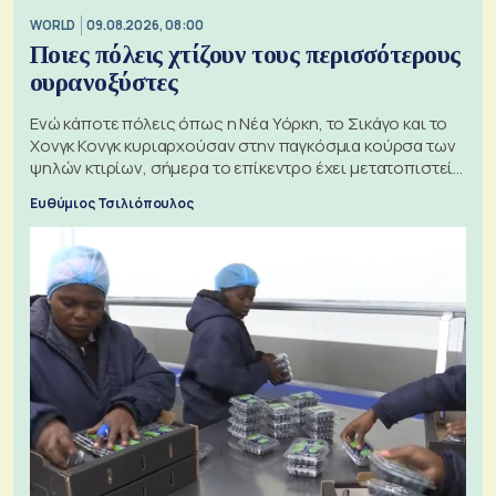
WORLD
09.08.2026, 08:00
Ποιες πόλεις χτίζουν τους περισσότερους
ουρανοξύστες
Ενώ κάποτε πόλεις όπως η Νέα Υόρκη, το Σικάγο και το
Χονγκ Κονγκ κυριαρχούσαν στην παγκόσμια κούρσα των
ψηλών κτιρίων, σήμερα το επίκεντρο έχει μετατοπιστεί
προς την Ασία
Ευθύμιος Τσιλιόπουλος