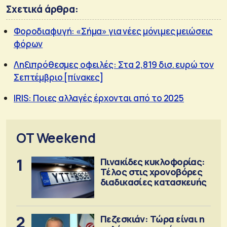
Σχετικά άρθρα:
Φοροδιαφυγή: «Σήμα» για νέες μόνιμες μειώσεις
φόρων
Ληξιπρόθεσμες οφειλές: Στα 2,819 δισ. ευρώ τον
Σεπτέμβριο [πίνακες]
IRIS: Ποιες αλλαγές έρχονται από το 2025
OT Weekend
1
Πινακίδες κυκλοφορίας:
Τέλος στις χρονοβόρες
διαδικασίες κατασκευής
2
Πεζεσκιάν: Τώρα είναι η