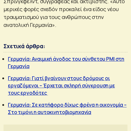
Σπρίνγκφέλντ, συγγραφέας και ακτιβιστής. «Αυτό
μερικές φορές σχεδόν προκαλεί ένα είδος νέου
τραυματισμού για τους ανθρώπους στην
ανατολική Γερμανία».
Σχετικά άρθρα:
Γερμανία: Αναιμική άνοδος του σύνθετου PMI στη
Γερμανία
Γερμανία: Γιατί βγαίνουν στους δρόμους οι
εργαζόμενοι – Έρχεται σκληρή σύγκρουση με
τους εργοδότες
Γερμανία: Σε κατήφορο δίχως φρένα η οικονομία –
Στο τιμόνι η αυτοκινητοβιομηχανία