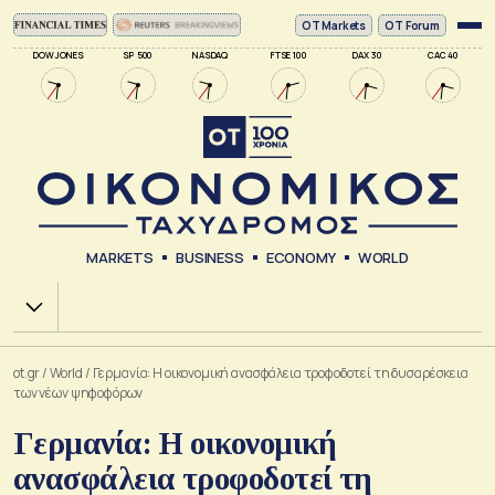
ΟΤ Markets
OT Forum
DOW JONES
SP 500
NASDAQ
FTSE 100
DAX 30
CAC 40
MARKETS
BUSINESS
ECONOMY
WORLD
Χ.Α.
ot.gr
/
World
/
Γερμανία: Η οικονομική ανασφάλεια τροφοδοτεί τη δυσαρέσκεια
των νέων ψηφοφόρων
Γερμανία: Η οικονομική
ανασφάλεια τροφοδοτεί τη