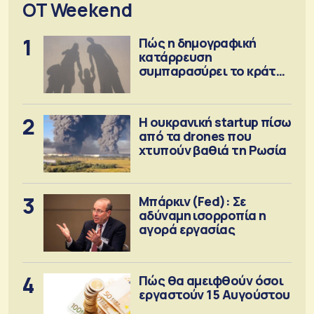
OT Weekend
1
Πώς η δημογραφική
κατάρρευση
συμπαρασύρει το κράτος
πρόνοιας
2
Η ουκρανική startup πίσω
από τα drones που
χτυπούν βαθιά τη Ρωσία
3
Μπάρκιν (Fed): Σε
αδύναμη ισορροπία η
αγορά εργασίας
4
Πώς θα αμειφθούν όσοι
εργαστούν 15 Αυγούστου