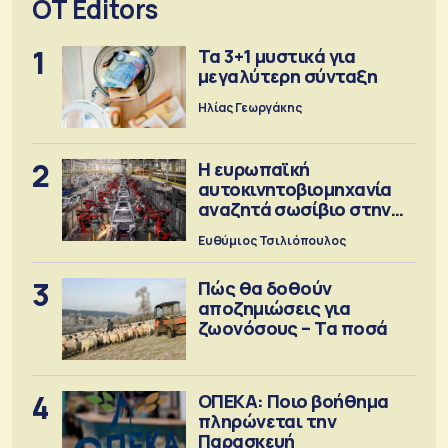
OT Editors
1
Τα 3+1 μυστικά για
μεγαλύτερη σύνταξη
Ηλίας Γεωργάκης
2
Η ευρωπαϊκή
αυτοκινητοβιομηχανία
αναζητά σωσίβιο στην
Κίνα
Ευθύμιος Τσιλιόπουλος
3
Πώς θα δοθούν
αποζημιώσεις για
ζωονόσους – Τα ποσά
4
ΟΠΕΚΑ: Ποιο βοήθημα
πληρώνεται την
Παρασκευή