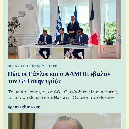
BUSINESS
06.08.2026, 07:00
Πώς οι Γάλλοι και ο ΑΔΜΗΕ έβαλαν
τον GSI στην πρίζα
Το παρασκήνιο για τον GSI – Ο μεθοδικός Μανουσάκης,
το πείσμα Meridiam και Nexans – Ο ρόλος του Μακρόν
Χρήστος Κολώνας