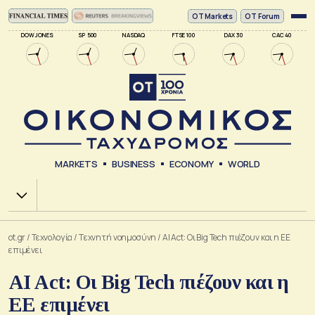
ΟΤ Markets
OT Forum
DOW JONES
SP 500
NASDAQ
FTSE 100
DAX 30
CAC 40
MARKETS
BUSINESS
ECONOMY
WORLD
Χ.Α.
ot.gr
/
Τεχνολογία
/
Tεχνητή νοημοσύνη
/
AI Act: Οι Big Tech πιέζουν και η ΕΕ
επιμένει
AI Act: Οι Big Tech πιέζουν και η
ΕΕ επιμένει