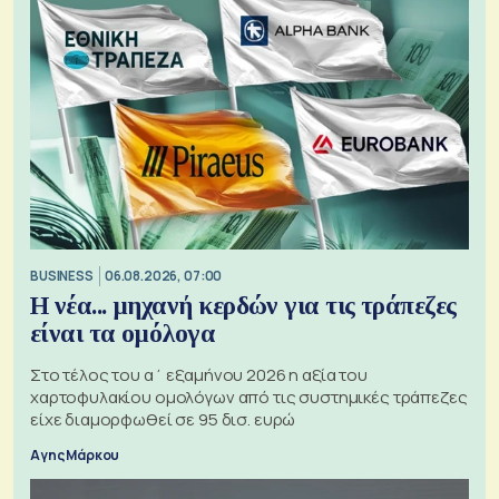
BUSINESS
06.08.2026, 07:00
Η νέα... μηχανή κερδών για τις τράπεζες
είναι τα ομόλογα
Στο τέλος του α΄ εξαμήνου 2026 η αξία του
χαρτοφυλακίου ομολόγων από τις συστημικές τράπεζες
είχε διαμορφωθεί σε 95 δισ. ευρώ
Αγης Μάρκου