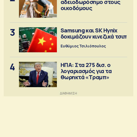
αδειοδωρόσημο στους
οικοδόμους
3
Samsung και SK Hynix
δοκιμάζουν κινεζικά τσιπ
Ευθύμιος Τσιλιόπουλος
4
ΗΠΑ: Στα 275 δισ. ο
λογαριασμός για τα
θωρηκτά «Τραμπ»