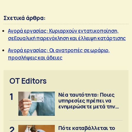
Σχετικά άρθρα:
Αγορά εργασίας: Κυριαρχούν εντατικοποίηση,
σεξουαλική παρενόχληση και έλλειψη κατάρτισης
Αγορά εργασίας: Οι ανατροπές σε ωράριο,
προσλήψεις και άδειες
OT Editors
1
Νέα ταυτότητα: Ποιες
υπηρεσίες πρέπει να
ενημερώσετε μετά την
έκδοση
2
Πότε καταβάλλεται το