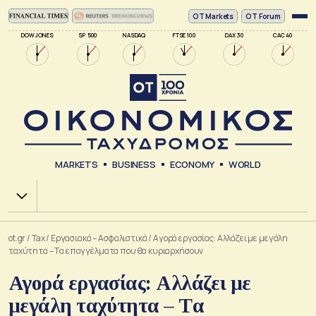
ΟΤ Markets
OT Forum
DOW JONES
SP 500
NASDAQ
FTSE 100
DAX 30
CAC 40
MARKETS
BUSINESS
ECONOMY
WORLD
Χ.Α.
ot.gr
/
Tax
/
Εργασιακά – Ασφαλιστικά
/
Αγορά εργασίας: Αλλάζει με μεγάλη
ταχύτητα – Tα επαγγέλματα που θα κυριαρχήσουν
Αγορά εργασίας: Αλλάζει με
μεγάλη ταχύτητα – Tα