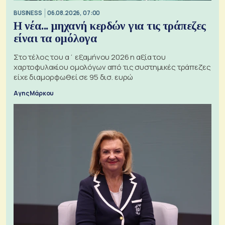
BUSINESS
06.08.2026, 07:00
Η νέα... μηχανή κερδών για τις τράπεζες
είναι τα ομόλογα
Στο τέλος του α΄ εξαμήνου 2026 η αξία του
χαρτοφυλακίου ομολόγων από τις συστημικές τράπεζες
είχε διαμορφωθεί σε 95 δισ. ευρώ
Αγης Μάρκου