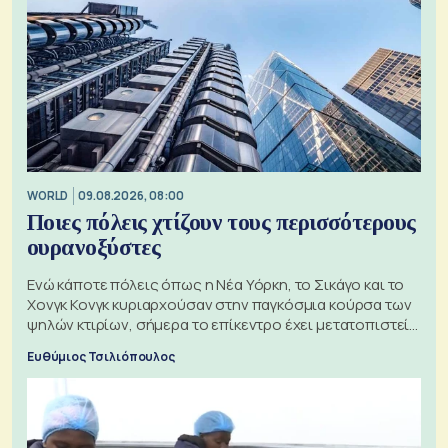
WORLD
09.08.2026, 08:00
Ποιες πόλεις χτίζουν τους περισσότερους
ουρανοξύστες
Ενώ κάποτε πόλεις όπως η Νέα Υόρκη, το Σικάγο και το
Χονγκ Κονγκ κυριαρχούσαν στην παγκόσμια κούρσα των
ψηλών κτιρίων, σήμερα το επίκεντρο έχει μετατοπιστεί
προς την Ασία
Ευθύμιος Τσιλιόπουλος