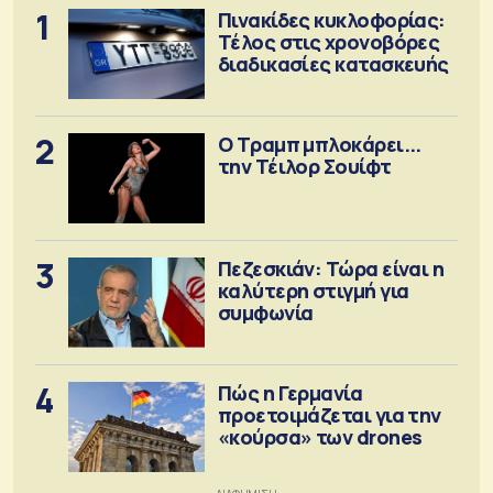
1
Πινακίδες κυκλοφορίας:
Τέλος στις χρονοβόρες
διαδικασίες κατασκευής
2
Ο Τραμπ μπλοκάρει...
την Τέιλορ Σουίφτ
3
Πεζεσκιάν: Τώρα είναι η
καλύτερη στιγμή για
συμφωνία
4
Πώς η Γερμανία
προετοιμάζεται για την
«κούρσα» των drones