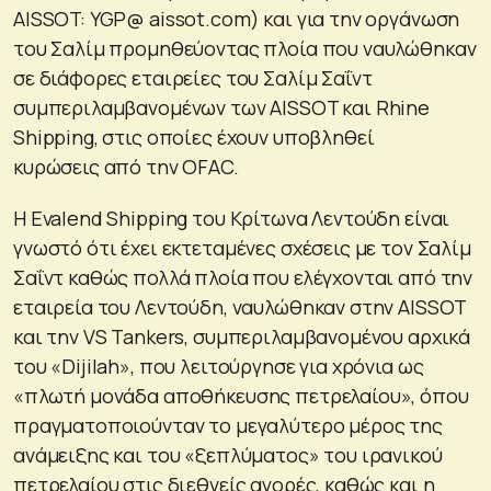
AISSOT: YGP@ aissot.com) και για την οργάνωση
του Σαλίμ προμηθεύοντας πλοία που ναυλώθηκαν
σε διάφορες εταιρείες του Σαλίμ Σαΐντ
συμπεριλαμβανομένων των AISSOT και Rhine
Shipping, στις οποίες έχουν υποβληθεί
κυρώσεις από την OFAC.
Η Evalend Shipping του Κρίτωνα Λεντούδη είναι
γνωστό ότι έχει εκτεταμένες σχέσεις με τον Σαλίμ
Σαΐντ καθώς πολλά πλοία που ελέγχονται από την
εταιρεία του Λεντούδη, ναυλώθηκαν στην AISSOT
και την VS Tankers, συμπεριλαμβανομένου αρχικά
του «Dijilah», που λειτούργησε για χρόνια ως
«πλωτή μονάδα αποθήκευσης πετρελαίου», όπου
πραγματοποιούνταν το μεγαλύτερο μέρος της
ανάμειξης και του «ξεπλύματος» του ιρανικού
πετρελαίου στις διεθνείς αγορές, καθώς και η