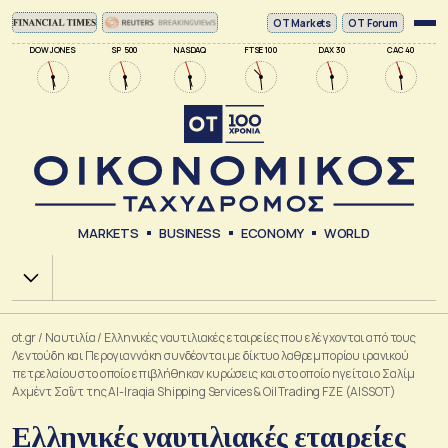
ΟΤ Markets
OT Forum
DOW JONES
SP 500
NASDAQ
FTSE 100
DAX 30
CAC 40
MARKETS
BUSINESS
ECONOMY
WORLD
Χ.Α.
ot.gr
/
Ναυτιλία
/
Ελληνικές ναυτιλιακές εταιρείες που ελέγχονται από τους
Λεντούδη και Περογιαννάκη συνδέονται με δίκτυο λαθρεμπορίου ιρανικού
πετρελαίου στο οποίο επιβλήθηκαν κυρώσεις και στο οποίο ηγείται ο Σαλίμ
Αχμέντ Σαΐντ της Al-Iraqia Shipping Services & Oil Trading FZE (AISSOT)
Ελληνικές ναυτιλιακές εταιρείες