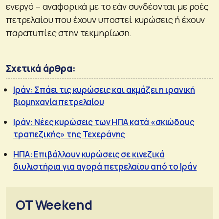
ενεργό – αναφορικά με το εάν συνδέονται με ροές
πετρελαίου που έχουν υποστεί κυρώσεις ή έχουν
παρατυπίες στην τεκμηρίωση.
Σχετικά άρθρα:
Ιράν: Σπάει τις κυρώσεις και ακμάζει η ιρανική
βιομηχανία πετρελαίου
Ιράν: Νέες κυρώσεις των ΗΠΑ κατά «σκιώδους
τραπεζικής» της Τεχεράνης
ΗΠΑ: Επιβάλλουν κυρώσεις σε κινεζικά
διυλιστήρια για αγορά πετρελαίου από το Ιράν
OT Weekend