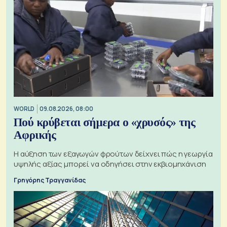
WORLD
09.08.2026, 08:00
Πού κρύβεται σήμερα ο «χρυσός» της
Αφρικής
Η αύξηση των εξαγωγών φρούτων δείχνει πώς η γεωργία
υψηλής αξίας μπορεί να οδηγήσει στην εκβιομηχάνιση
Γρηγόρης Τραγγανίδας