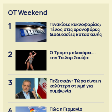
OT Weekend
1
Πινακίδες κυκλοφορίας:
Τέλος στις χρονοβόρες
διαδικασίες κατασκευής
2
Ο Τραμπ μπλοκάρει...
την Τέιλορ Σουίφτ
3
Πεζεσκιάν: Τώρα είναι η
καλύτερη στιγμή για
συμφωνία
4
Πώς η Γερμανία