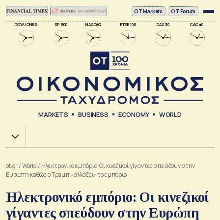
ΟΤ Markets
OT Forum
DOW JONES
SP 500
NASDAQ
FTSE 100
DAX 30
CAC 40
MARKETS
BUSINESS
ECONOMY
WORLD
Χ.Α.
ot.gr
/
World
/
Ηλεκτρονικό εμπόριο: Οι κινεζικοί γίγαντες σπεύδουν στην
Ευρώπη καθώς ο Τραμπ «αλλάζει» το εμπόριο
Ηλεκτρονικό εμπόριο: Οι κινεζικοί
γίγαντες σπεύδουν στην Ευρώπη