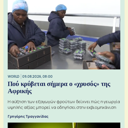
WORLD
09.08.2026, 08:00
Πού κρύβεται σήμερα ο «χρυσός» της
Αφρικής
Η αύξηση των εξαγωγών φρούτων δείχνει πώς η γεωργία
υψηλής αξίας μπορεί να οδηγήσει στην εκβιομηχάνιση
Γρηγόρης Τραγγανίδας