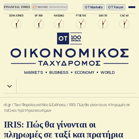
ΟΤ Markets
OT Forum
DOW JONES
SP 500
NASDAQ
FTSE 100
DAX 30
CAC 40
MARKETS
BUSINESS
ECONOMY
WORLD
Χ.Α.
ot.gr
/
Tax
/
Φορολογικά Νέα & Eιδήσεις
/
IRIS: Πώς θα γίνονται οι πληρωμές σε
ταξί και πρατήρια καυσίμων
IRIS: Πώς θα γίνονται οι
πληρωμές σε ταξί και πρατήρια