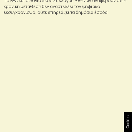
To BEA και ο Λογιστικός Σύλλογος Αθηνών αναφέρουν ότι η
χρονική μετάθεση δεν αναστέλλει τον ψηφιακό
εκσυγχρονισμό, ούτε επηρεάζει τα δημόσια έσοδα
Cookies