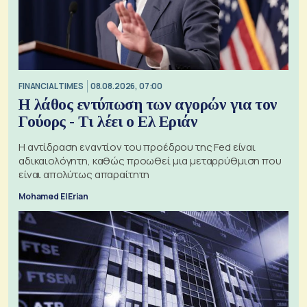
FINANCIAL TIMES
08.08.2026, 07:00
Η λάθος εντύπωση των αγορών για τον
Γούορς - Τι λέει ο Ελ Εριάν
Η αντίδραση εναντίον του προέδρου της Fed είναι
αδικαιολόγητη, καθώς προωθεί μια μεταρρύθμιση που
είναι απολύτως απαραίτητη
Mohamed El Erian