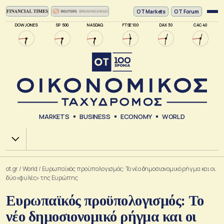
ΟΤ Markets
OT Forum
DOW JONES
SP 500
NASDAQ
FTSE 100
DAX 30
CAC 40
MARKETS
BUSINESS
ECONOMY
WORLD
Χ.Α.
ot.gr
/
World
/
Ευρωπαϊκός προϋπολογισμός: Το νέο δημοσιονομικό ρήγμα και οι
δύο «φυλές» της Ευρώπης
Ευρωπαϊκός προϋπολογισμός: Το
νέο δημοσιονομικό ρήγμα και οι