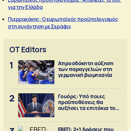
για την Ελλάδα
Πιερρακάκης: Ο ευρωπαϊκός προϋπολογισμός
στη συνάντηση με Σεράφιν
OT Editors
1
Απροσδόκητη αύξηση
των παραγγελιών στη
γερμανική βιομηχανία
2
Γουόρς: Υπό ποιες
προϋποθέσεις θα
αυξήσει τα επιτόκια τον
Σεπτέμβριο
ΕΒΕΠ: 2+1 δράσεις που