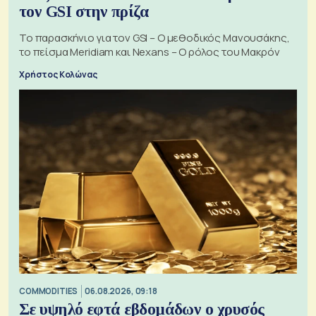
τον GSI στην πρίζα
Το παρασκήνιο για τον GSI – Ο μεθοδικός Μανουσάκης,
το πείσμα Meridiam και Nexans – Ο ρόλος του Μακρόν
Χρήστος Κολώνας
COMMODITIES
06.08.2026, 09:18
Σε υψηλό εφτά εβδομάδων ο χρυσός