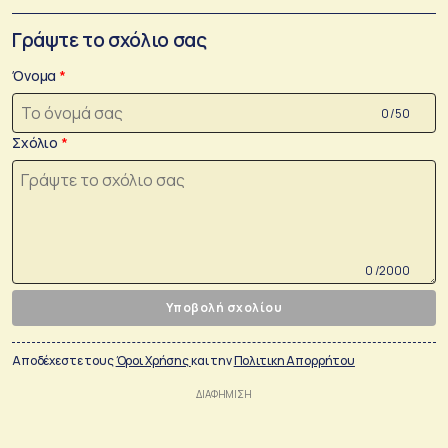
Γράψτε το σχόλιο σας
Όνομα
0 /50
Σχόλιο
0 /2000
Υποβολή σχολίου
Αποδέχεστε τους
Όροι Χρήσης
και την
Πολιτικη Απορρήτου