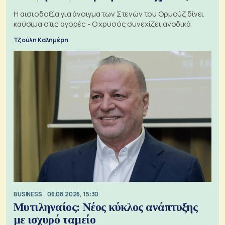
Η αισιοδοξία για άνοιγμα των Στενών του Ορμούζ δίνει
καύσιμα στις αγορές - Ο χρυσός συνεχίζει ανοδικά
Τζούλη Καλημέρη
BUSINESS
06.08.2026, 15:30
Μυτιληναίος: Νέος κύκλος ανάπτυξης
με ισχυρό ταμείο