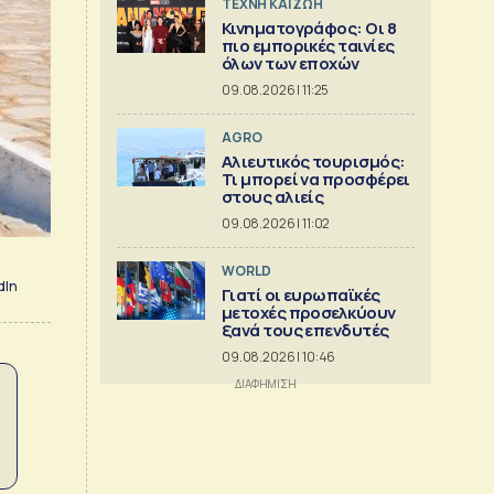
TΕΧΝΗ ΚΑΙ ΖΩΗ
Κινηματογράφος: Οι 8
πιο εμπορικές ταινίες
όλων των εποχών
09.08.2026 | 11:25
AGRO
Αλιευτικός τουρισμός:
Τι μπορεί να προσφέρει
στους αλιείς
09.08.2026 | 11:02
WORLD
dIn
Γιατί οι ευρωπαϊκές
μετοχές προσελκύουν
ξανά τους επενδυτές
09.08.2026 | 10:46