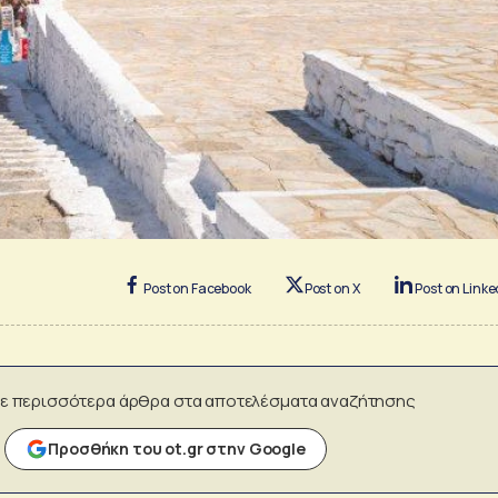
Post on Facebook
Post on X
Post on Linke
ε περισσότερα άρθρα στα αποτελέσματα αναζήτησης
Προσθήκη του ot.gr στην Google