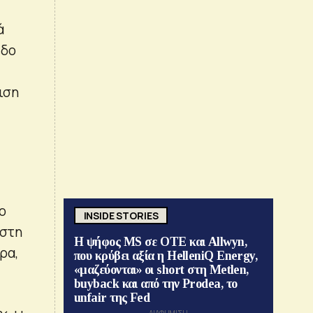
ά
εδο
ιση
ο
INSIDE STORIES
 στη
Η ψήφος MS σε ΟΤΕ και Allwyn,
ρα,
που κρύβει αξία η HelleniQ Energy,
«μαζεύονται» οι short στη Metlen,
buyback και από την Prodea, το
unfair της Fed