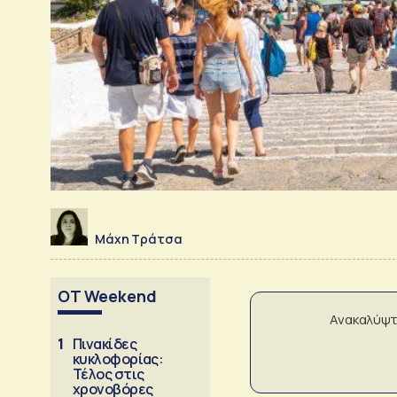
Μάχη Τράτσα
OT Weekend
Ανακαλύψτ
1
Πινακίδες
κυκλοφορίας:
Τέλος στις
χρονοβόρες