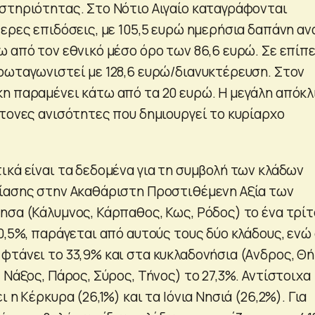
στηριότητας. Στο Νότιο Αιγαίο καταγράφονται
ερες επιδόσεις, με 105,5 ευρώ ημερήσια δαπάνη αν
ω από τον εθνικό μέσο όρο των 86,6 ευρώ. Σε επίπ
ρωταγωνιστεί με 128,6 ευρώ/διανυκτέρευση. Στον
η παραμένει κάτω από τα 20 ευρώ. Η μεγάλη απόκλ
ντονες ανισότητες που δημιουργεί το κυρίαρχο
ικά είναι τα δεδομένα για τη συμβολή των κλάδων
ίασης στην Ακαθάριστη Προστιθέμενη Αξία των
ησα (Κάλυμνος, Κάρπαθος, Κως, Ρόδος) το ένα τρίτ
0,5%, παράγεται από αυτούς τους δύο κλάδους, ενώ
φτάνει το 33,9% και στα κυκλαδονήσια (Aνδρος, Θή
 Νάξος, Πάρος, Σύρος, Τήνος) το 27,3%. Αντίστοιχα
 η Κέρκυρα (26,1%) και τα Ιόνια Νησιά (26,2%). Για