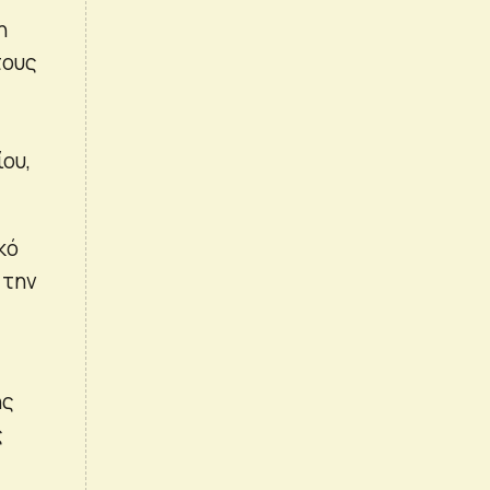
η
τους
ου,
κό
 την
ης
ς