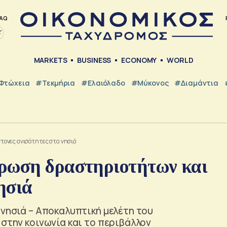
AQ
MARKETS
BUSINESS
ECONOMY
WORLD
Φτώχεια
#Τεκμήρια
#Ελαιόλαδο
#Μύκονος
#Διαμάντια
τονες ανισότητες στα νησιά
τρωση δραστηριοτήτων και
ησιά
 νησιά – Αποκαλυπτική μελέτη του
 στην κοινωνία και το περιβάλλον