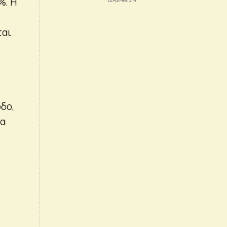
%. Η
ται
δο,
να