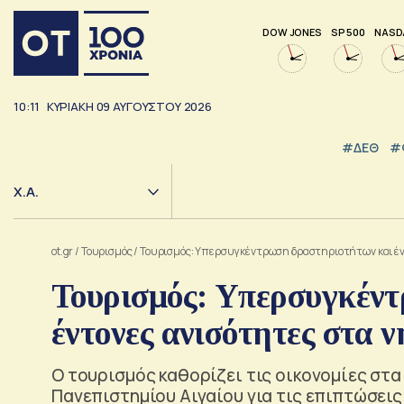
DOW JONES
SP 500
NASD
10:11
ΚΥΡΙΑΚΗ
09
ΑΥΓΟΥΣΤΟΥ
2026
#ΔΕΘ
#
Χ.Α.
ot.gr
/
Τουρισμός
/
Τουρισμός: Υπερσυγκέντρωση δραστηριοτήτων και έν
Τουρισμός: Υπερσυγκέν
έντονες ανισότητες στα ν
Ο τουρισμός καθορίζει τις οικονομίες στα
Πανεπιστημίου Αιγαίου για τις επιπτώσεις