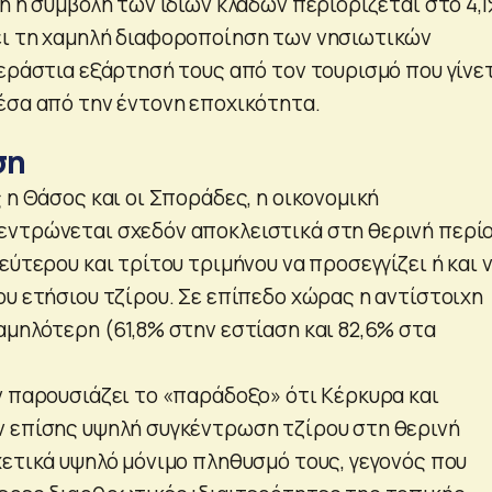
ή η συμβολή των ίδιων κλάδων περιορίζεται στο 4,1
ει τη χαμηλή διαφοροποίηση των νησιωτικών
τεράστια εξάρτησή τους από τον τουρισμό που γίνε
έσα από την έντονη εποχικότητα.
ση
 η Θάσος και οι Σποράδες, η οικονομική
ντρώνεται σχεδόν αποκλειστικά στη θερινή περίο
εύτερου και τρίτου τριμήνου να προσεγγίζει ή και 
ου ετήσιου τζίρου. Σε επίπεδο χώρας η αντίστοιχη
αμηλότερη (61,8% στην εστίαση και 82,6% στα
ν παρουσιάζει το «παράδοξο» ότι Κέρκυρα και
 επίσης υψηλή συγκέντρωση τζίρου στη θερινή
χετικά υψηλό μόνιμο πληθυσμό τους, γεγονός που