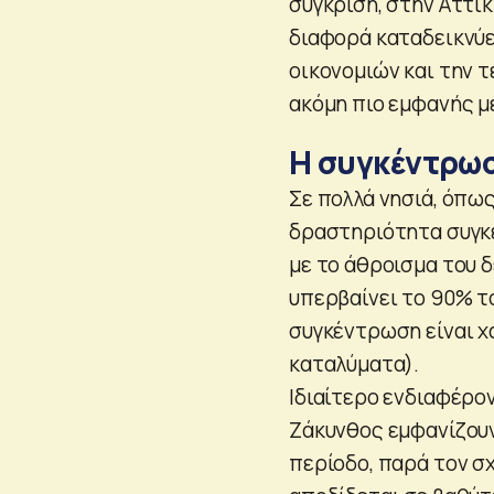
σύγκριση, στην Αττικ
διαφορά καταδεικνύ
οικονομιών και την 
ακόμη πιο εμφανής μ
H συγκέντρω
Σε πολλά νησιά, όπως
δραστηριότητα συγκε
με το άθροισμα του δ
υπερβαίνει το 90% τ
συγκέντρωση είναι χ
καταλύματα).
Ιδιαίτερο ενδιαφέρο
Ζάκυνθος εμφανίζουν
περίοδο, παρά τον σ