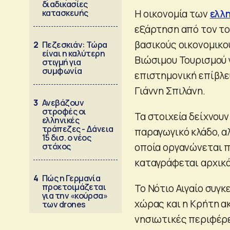
διαδικασίες
κατασκευής
Η οικονομία των
ελλ
εξάρτηση από τον το
βασικούς οικονομικο
2
Πεζεσκιάν: Τώρα
είναι η καλύτερη
Βιώσιμου Τουρισμού γ
στιγμή για
συμφωνία
επιστημονική επίβλε
Γιάννη Σπιλάνη.
3
Ανεβάζουν
στροφές οι
Τα στοιχεία δείχνουν
ελληνικές
τράπεζες - Δάνεια
παραγωγικό κλάδο, α
15 δισ. ο νέος
στόχος
οποία οργανώνεται π
καταγράφεται αρχικά
4
Πώς η Γερμανία
προετοιμάζεται
Το Νότιο Αιγαίο συγ
για την «κούρσα»
χώρας και η Κρήτη ακο
των drones
νησιωτικές περιφέρ