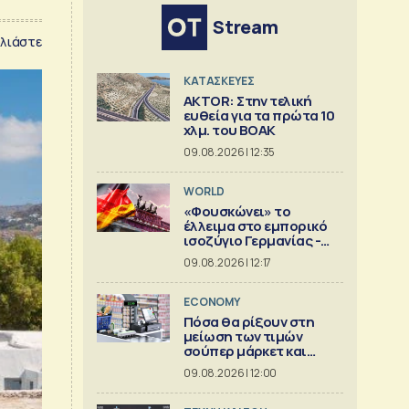
Stream
λιάστε
ΚΑΤΑΣΚΕΥΕΣ
AKTOR: Στην τελική
ευθεία για τα πρώτα 10
χλμ. του ΒΟΑΚ
09.08.2026 | 12:35
WORLD
«Φουσκώνει» το
έλλειμα στο εμπορικό
ισοζύγιο Γερμανίας -
Κίνας
09.08.2026 | 12:17
ECONOMY
Πόσα θα ρίξουν στη
μείωση των τιμών
σούπερ μάρκετ και
βιομηχανία
09.08.2026 | 12:00