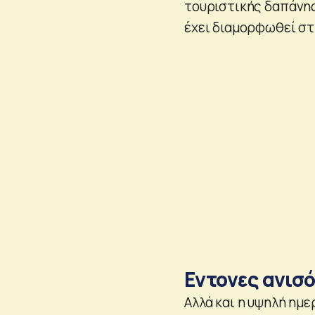
τουριστικής δαπάνης
έχει διαμορφωθεί στ
Eντονες ανισ
Αλλά και η υψηλή ημ