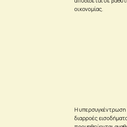
αποδίδεται σε βαθύτ
οικονομίας.
Η υπερσυγκέντρωση τ
διαρροές εισοδήματο
προμηθεύονται αγαθά