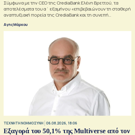
Σύμφωνα με την CEO της CrediaBank Ελένη Βρεττού, τα
αποτελέσματα του α΄ εξαμήνου «επιβεβαιώνουν τη σταθερή
αναπτυξιακή πορεία της CrediaBank και τη συνεπή
υλοποίηση της στρατηγικής μας»
Αγης Μάρκου
TΕΧΝΗΤΗ ΝΟΗΜΟΣΥΝΗ
06.08.2026, 18:06
Εξαγορά του 50,1% της Multiverse από τον