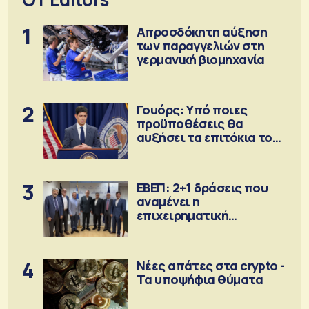
1
Απροσδόκητη αύξηση
των παραγγελιών στη
γερμανική βιομηχανία
2
Γουόρς: Υπό ποιες
προϋποθέσεις θα
αυξήσει τα επιτόκια τον
Σεπτέμβριο
3
ΕΒΕΠ: 2+1 δράσεις που
αναμένει η
επιχειρηματική
κοινότητα
4
Νέες απάτες στα crypto -
Τα υποψήφια θύματα