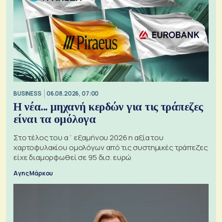
BUSINESS
06.08.2026, 07:00
Η νέα... μηχανή κερδών για τις τράπεζες
είναι τα ομόλογα
Στο τέλος του α΄ εξαμήνου 2026 η αξία του
χαρτοφυλακίου ομολόγων από τις συστημικές τράπεζες
είχε διαμορφωθεί σε 95 δισ. ευρώ
Αγης Μάρκου