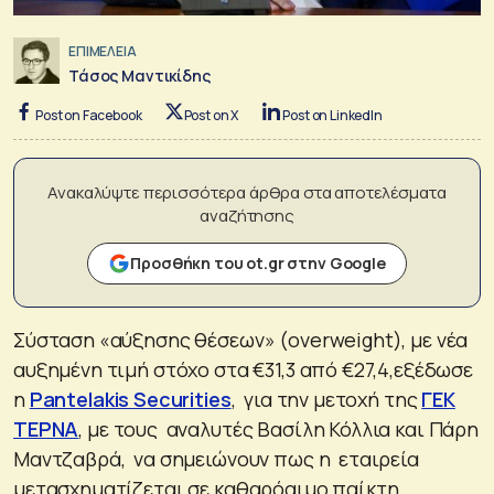
ΕΠΙΜΕΛΕΙΑ
Τάσος Μαντικίδης
Post on Facebook
Post on X
Post on LinkedIn
Ανακαλύψτε περισσότερα άρθρα στα αποτελέσματα
αναζήτησης
Προσθήκη του ot.gr στην Google
Σύσταση «αύξησης θέσεων» (overweight), με νέα
αυξημένη τιμή στόχο στα €31,3 από €27,4,εξέδωσε
η
Pantelakis Securities
, για την μετοχή της
ΓΕΚ
ΤΕΡΝΑ
, με τους αναλυτές Βασίλη Κόλλια και Πάρη
Μαντζαβρά, να σημειώνουν πως η εταιρεία
μετασχηματίζεται σε καθαρόαιμο παίκτη