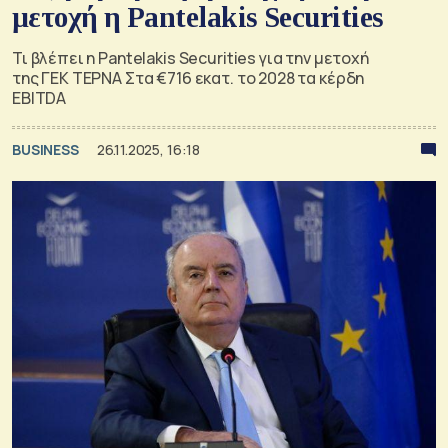
μετοχή η Pantelakis Securities
Τι βλέπει η Pantelakis Securities για την μετοχή
της ΓΕΚ ΤΕΡΝΑ Στα €716 εκατ. το 2028 τα κέρδη
EBITDA
BUSINESS
26.11.2025, 16:18