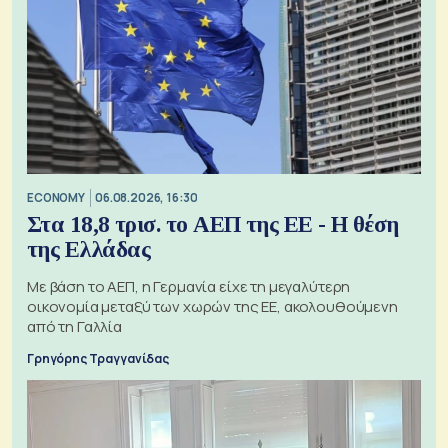
ECONOMY
06.08.2026, 16:30
Στα 18,8 τρισ. το ΑΕΠ της ΕΕ - Η θέση
της Ελλάδας
Με βάση το ΑΕΠ, η Γερμανία είχε τη μεγαλύτερη
οικονομία μεταξύ των χωρών της ΕΕ, ακολουθούμενη
από τη Γαλλία
Γρηγόρης Τραγγανίδας