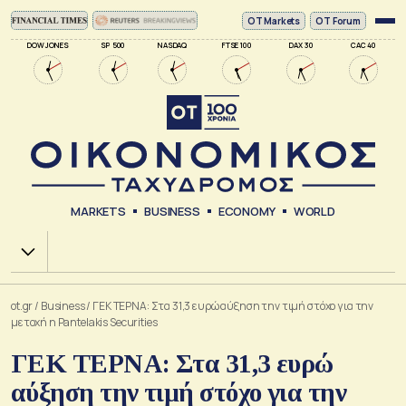
ΟΤ Markets
OT Forum
DOW JONES
SP 500
NASDAQ
FTSE 100
DAX 30
CAC 40
MARKETS
BUSINESS
ECONOMY
WORLD
Χ.Α.
ot.gr
/
Business
/
ΓΕΚ ΤΕΡΝΑ: Στα 31,3 ευρώ αύξηση την τιμή στόχο για την
μετοχή η Pantelakis Securities
ΓΕΚ ΤΕΡΝΑ: Στα 31,3 ευρώ
αύξηση την τιμή στόχο για την