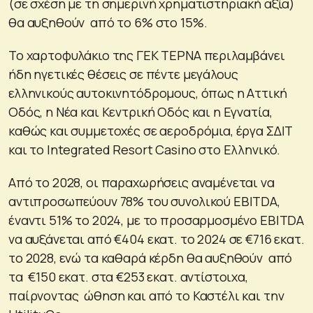
(σε σχέση με τη σημερινή χρηματιστηριακή αξία)
θα αυξηθούν από το 6% στο 15%.
Το χαρτοφυλάκιο της ΓΕΚ ΤΕΡΝΑ περιλαμβάνει
ήδη ηγετικές θέσεις σε πέντε μεγάλους
ελληνικούς αυτοκινητόδρομους, όπως η Αττική
Οδός, η Νέα και Κεντρική Οδός και η Εγνατία,
καθώς και συμμετοχές σε αεροδρόμια, έργα ΣΔΙΤ
και το Integrated Resort Casino στο Ελληνικό.
Από το 2028, οι παραχωρήσεις αναμένεται να
αντιπροσωπεύουν 78% του συνολικού EBITDA,
έναντι 51% το 2024, με το προσαρμοσμένο EBITDA
να αυξάνεται από €404 εκατ. το 2024 σε €716 εκατ.
το 2028, ενώ τα καθαρά κέρδη θα αυξηθούν από
τα €150 εκατ. στα €253 εκατ. αντίστοιχα,
παίρνοντας ώθηση και από το Καστέλι και την