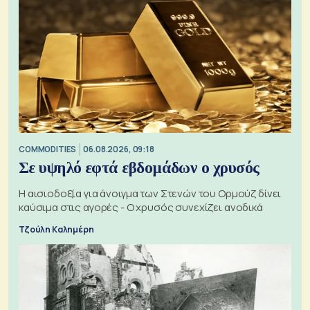
COMMODITIES
06.08.2026, 09:18
Σε υψηλό εφτά εβδομάδων ο χρυσός
Η αισιοδοξία για άνοιγμα των Στενών του Ορμούζ δίνει
καύσιμα στις αγορές - Ο χρυσός συνεχίζει ανοδικά
Τζούλη Καλημέρη