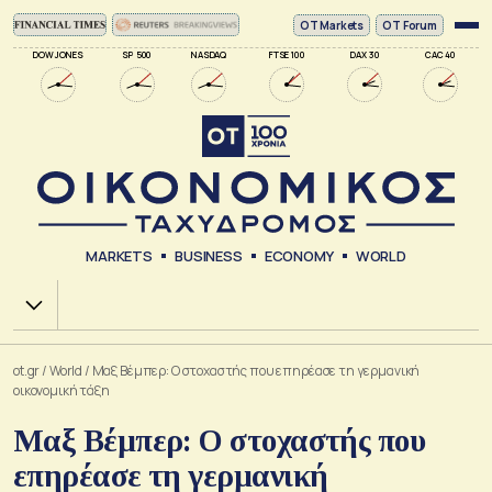
ΟΤ Markets
OT Forum
DOW JONES
SP 500
NASDAQ
FTSE 100
DAX 30
CAC 40
MARKETS
BUSINESS
ECONOMY
WORLD
Χ.Α.
ot.gr
/
World
/
Μαξ Βέμπερ: Ο στοχαστής που επηρέασε τη γερμανική
οικονομική τάξη
Μαξ Βέμπερ: Ο στοχαστής που
επηρέασε τη γερμανική