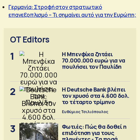
Γερμανία: Στροφή στον στρατιωτικό
επανεξοπλισμό – Τι σημαίνει αυτό για την Ευρώπη;
OT Editors
1
Η Μπενφίκα ζητάει
70.000.000 ευρώ για να
πουλήσει τον Παυλίδη
2
Η Deutsche Bank βλέπει
τον χρυσό στα 4.600 δολ.
το τέταρτο τρίμηνο
Ευθύμιος Τσιλιόπουλος
3
Φωτιές: Πώς θα δοθεί η
επιδότηση για τους
πληγέντες - Τα ποσά