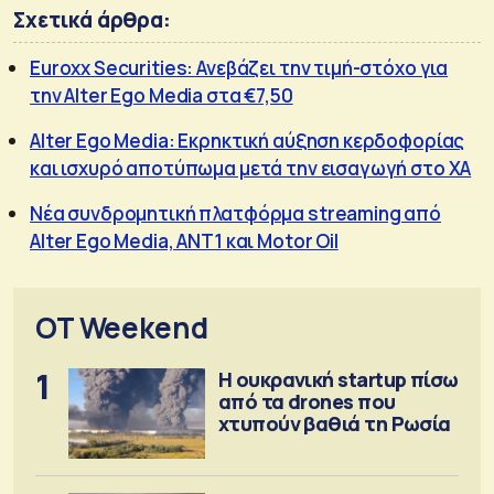
Σχετικά άρθρα:
Euroxx Securities: Ανεβάζει την τιμή-στόχο για
την Alter Ego Media στα €7,50
Alter Ego Media: Εκρηκτική αύξηση κερδοφορίας
και ισχυρό αποτύπωμα μετά την εισαγωγή στο ΧΑ
Νέα συνδρομητική πλατφόρμα streaming από
Alter Ego Media, ΑΝΤ1 και Motor Oil
OT Weekend
1
Η ουκρανική startup πίσω
από τα drones που
χτυπούν βαθιά τη Ρωσία