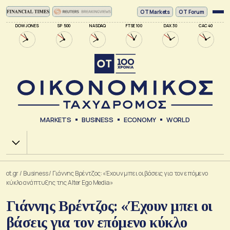
ΟΤ Markets
OT Forum
DOW JONES
SP 500
NASDAQ
FTSE 100
DAX 30
CAC 40
MARKETS
BUSINESS
ECONOMY
WORLD
Χ.Α.
ot.gr
/
Business
/
Γιάννης Βρέντζος: «Έχουν μπει οι βάσεις για τον επόμενο
κύκλο ανάπτυξης της Alter Ego Media»
Γιάννης Βρέντζος: «Έχουν μπει οι
βάσεις για τον επόμενο κύκλο