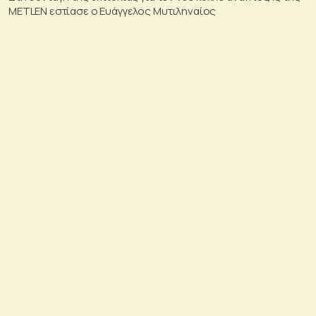
METLEN εστίασε ο Ευάγγελος Μυτιληναίος