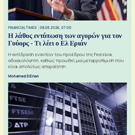
FINANCIAL TIMES
08.08.2026, 07:00
Η λάθος εντύπωση των αγορών για τον
Γούορς - Τι λέει ο Ελ Εριάν
Η αντίδραση εναντίον του προέδρου της Fed είναι
αδικαιολόγητη, καθώς προωθεί μια μεταρρύθμιση που
είναι απολύτως απαραίτητη
Mohamed El Erian