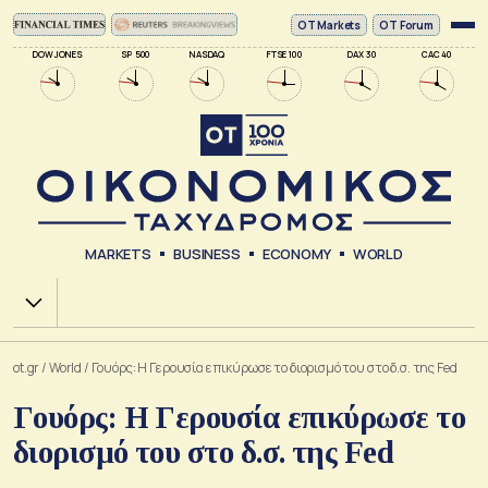
ΟΤ Markets
OT Forum
DOW JONES
SP 500
NASDAQ
FTSE 100
DAX 30
CAC 40
MARKETS
BUSINESS
ECONOMY
WORLD
Χ.Α.
ot.gr
/
World
/
Γουόρς: Η Γερουσία επικύρωσε το διορισμό του στο δ.σ. της Fed
Γουόρς: Η Γερουσία επικύρωσε το
διορισμό του στο δ.σ. της Fed