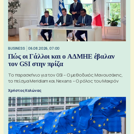
BUSINESS
06.08.2026, 07:00
Πώς οι Γάλλοι και ο ΑΔΜΗΕ έβαλαν
τον GSI στην πρίζα
Το παρασκήνιο για τον GSI – Ο μεθοδικός Μανουσάκης,
το πείσμα Meridiam και Nexans – Ο ρόλος του Μακρόν
Χρήστος Κολώνας