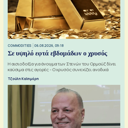
COMMODITIES
06.08.2026, 09:18
Σε υψηλό εφτά εβδομάδων ο χρυσός
Η αισιοδοξία για άνοιγμα των Στενών του Ορμούζ δίνει
καύσιμα στις αγορές - Ο χρυσός συνεχίζει ανοδικά
Τζούλη Καλημέρη