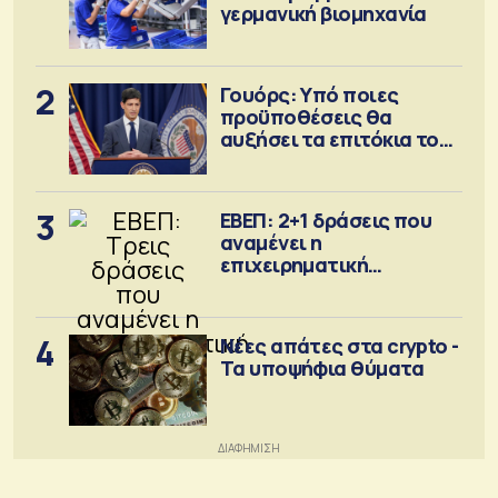
γερμανική βιομηχανία
2
Γουόρς: Υπό ποιες
προϋποθέσεις θα
αυξήσει τα επιτόκια τον
Σεπτέμβριο
3
ΕΒΕΠ: 2+1 δράσεις που
αναμένει η
επιχειρηματική
κοινότητα
4
Νέες απάτες στα crypto -
Τα υποψήφια θύματα