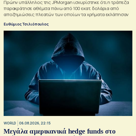
Πρώην υπάλληλος της JPMorgan ισχυρίστηκε ότι η τράπεζα
παρακράτησε αθέμιτα πάνω από 100 εκατ. δολάρια από
αποζημιώσεις πλεατών των οποίων τα χρήματα εκλάπησαν
Ευθύμιος Τσιλιόπουλος
WORLD
06.08.2026, 22:15
Μεγάλα αμερικανικά hedge funds στο