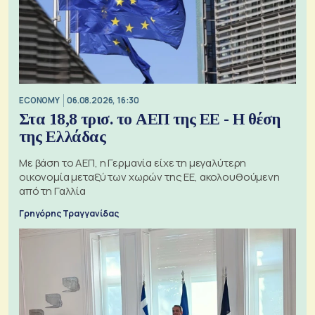
ECONOMY
06.08.2026, 16:30
Στα 18,8 τρισ. το ΑΕΠ της ΕΕ - Η θέση
της Ελλάδας
Με βάση το ΑΕΠ, η Γερμανία είχε τη μεγαλύτερη
οικονομία μεταξύ των χωρών της ΕΕ, ακολουθούμενη
από τη Γαλλία
Γρηγόρης Τραγγανίδας