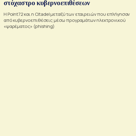
στόχαστρο κυβερνοεπιθέσεων
Η Point72 και η Citadel μεταξύ των εταιρειών που επλήγησαν
από κυβερνοεπιθέσεις μέσω προγραμάτων ηλεκτρονικού
«ψαρέματος» (phishing)