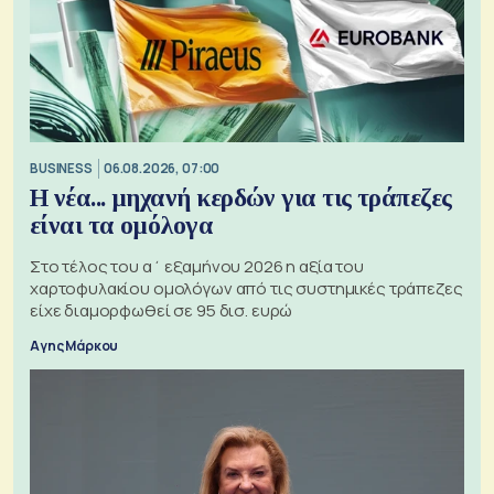
BUSINESS
06.08.2026, 07:00
Η νέα... μηχανή κερδών για τις τράπεζες
είναι τα ομόλογα
Στο τέλος του α΄ εξαμήνου 2026 η αξία του
χαρτοφυλακίου ομολόγων από τις συστημικές τράπεζες
είχε διαμορφωθεί σε 95 δισ. ευρώ
Αγης Μάρκου