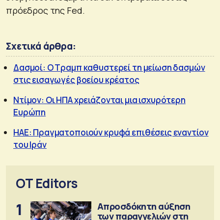
πρόεδρος της Fed.
Σχετικά άρθρα:
Δασμοί: Ο Τραμπ καθυστερεί τη μείωση δασμών
στις εισαγωγές βοείου κρέατος
Ντίμον: Οι ΗΠΑ χρειάζονται μια ισχυρότερη
Ευρώπη
ΗΑΕ: Πραγματοποιούν κρυφά επιθέσεις εναντίον
του Ιράν
OT Editors
1
Απροσδόκητη αύξηση
των παραγγελιών στη