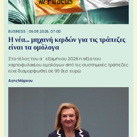
BUSINESS
06.08.2026, 07:00
Η νέα... μηχανή κερδών για τις τράπεζες
είναι τα ομόλογα
Στο τέλος του α΄ εξαμήνου 2026 η αξία του
χαρτοφυλακίου ομολόγων από τις συστημικές τράπεζες
είχε διαμορφωθεί σε 95 δισ. ευρώ
Αγης Μάρκου