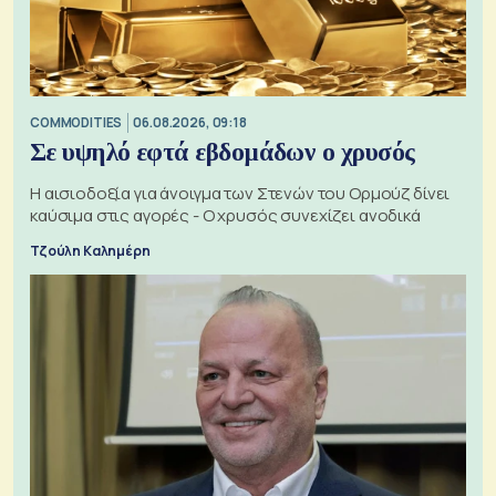
COMMODITIES
06.08.2026, 09:18
Σε υψηλό εφτά εβδομάδων ο χρυσός
Η αισιοδοξία για άνοιγμα των Στενών του Ορμούζ δίνει
καύσιμα στις αγορές - Ο χρυσός συνεχίζει ανοδικά
Τζούλη Καλημέρη