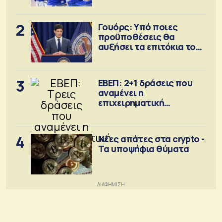
2
Γουόρς: Υπό ποιες
προϋποθέσεις θα
αυξήσει τα επιτόκια τον
Σεπτέμβριο
3
ΕΒΕΠ: 2+1 δράσεις που
αναμένει η
επιχειρηματική
κοινότητα
4
Νέες απάτες στα crypto -
Τα υποψήφια θύματα