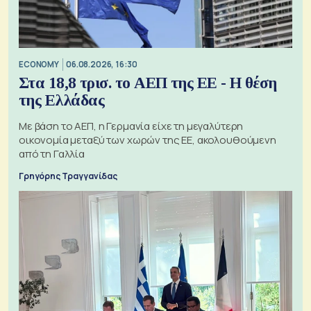
ECONOMY
06.08.2026, 16:30
Στα 18,8 τρισ. το ΑΕΠ της ΕΕ - Η θέση
της Ελλάδας
Με βάση το ΑΕΠ, η Γερμανία είχε τη μεγαλύτερη
οικονομία μεταξύ των χωρών της ΕΕ, ακολουθούμενη
από τη Γαλλία
Γρηγόρης Τραγγανίδας