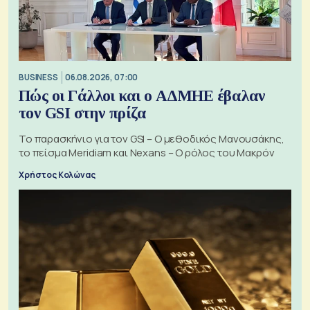
BUSINESS
06.08.2026, 07:00
Πώς οι Γάλλοι και ο ΑΔΜΗΕ έβαλαν
τον GSI στην πρίζα
Το παρασκήνιο για τον GSI – Ο μεθοδικός Μανουσάκης,
το πείσμα Meridiam και Nexans – Ο ρόλος του Μακρόν
Χρήστος Κολώνας