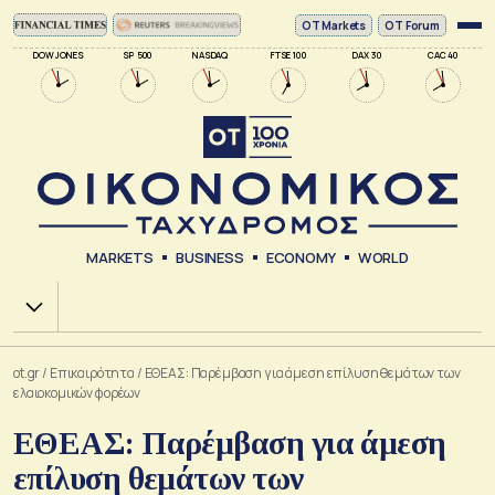
ΟΤ Markets
OT Forum
DOW JONES
SP 500
NASDAQ
FTSE 100
DAX 30
CAC 40
MARKETS
BUSINESS
ECONOMY
WORLD
Χ.Α.
ot.gr
/
Επικαιρότητα
/
ΕΘΕΑΣ: Παρέμβαση για άμεση επίλυση θεμάτων των
ελαιοκομικών φορέων
ΕΘΕΑΣ: Παρέμβαση για άμεση
επίλυση θεμάτων των