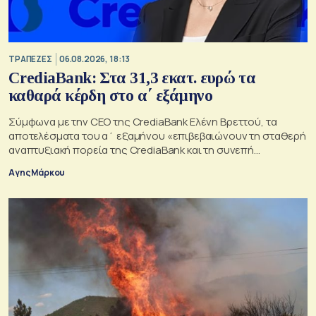
ΤΡΑΠΕΖΕΣ
06.08.2026, 18:13
CrediaBank: Στα 31,3 εκατ. ευρώ τα
καθαρά κέρδη στο α΄ εξάμηνο
Σύμφωνα με την CEO της CrediaBank Ελένη Βρεττού, τα
αποτελέσματα του α΄ εξαμήνου «επιβεβαιώνουν τη σταθερή
αναπτυξιακή πορεία της CrediaBank και τη συνεπή
υλοποίηση της στρατηγικής μας»
Αγης Μάρκου