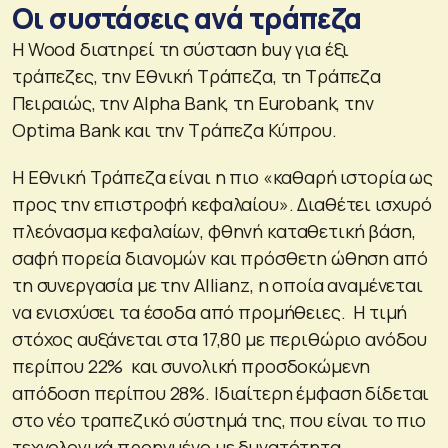
Οι συστάσεις ανά τράπεζα
H Wood διατηρεί τη σύσταση buy για έξι
τράπεζες, την Εθνική Τράπεζα, τη Τράπεζα
Πειραιώς, την Alpha Bank, τη Eurobank, την
Optima Bank και την Τράπεζα Κύπρου.
Η Εθνική Τράπεζα είναι η πιο «καθαρή ιστορία ως
προς την επιστροφή κεφαλαίου». Διαθέτει ισχυρό
πλεόνασμα κεφαλαίων, φθηνή καταθετική βάση,
σαφή πορεία διανομών και πρόσθετη ώθηση από
τη συνεργασία με την Allianz, η οποία αναμένεται
να ενισχύσει τα έσοδα από προμήθειες. Η τιμή
στόχος αυξάνεται στα 17,80 με περιθώριο ανόδου
περίπου 22% και συνολική προσδοκώμενη
απόδοση περίπου 28%. Ιδιαίτερη έμφαση δίδεται
στο νέο τραπεζικό σύστημά της, που είναι το πιο
τεχνολογικά προηγμένο με δυνατότητα