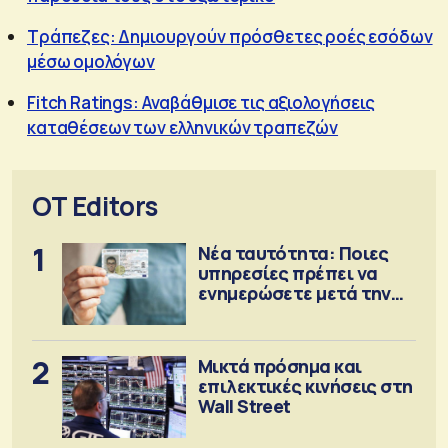
Τράπεζες: Δημιουργούν πρόσθετες ροές εσόδων
μέσω ομολόγων
Fitch Ratings: Αναβάθμισε τις αξιολογήσεις
καταθέσεων των ελληνικών τραπεζών
OT Editors
1
Νέα ταυτότητα: Ποιες
υπηρεσίες πρέπει να
ενημερώσετε μετά την
έκδοση
2
Μικτά πρόσημα και
επιλεκτικές κινήσεις στη
Wall Street