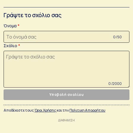
Γράψτε το σχόλιο σας
Όνομα
0 /50
Σχόλιο
0 /2000
Υποβολή σχολίου
Αποδέχεστε τους
Όροι Χρήσης
και την
Πολιτικη Απορρήτου