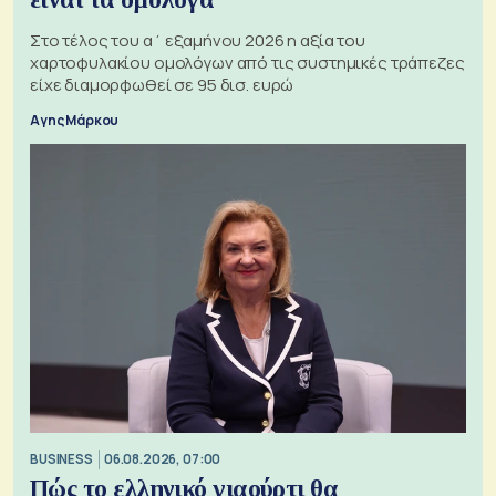
Στο τέλος του α΄ εξαμήνου 2026 η αξία του
χαρτοφυλακίου ομολόγων από τις συστημικές τράπεζες
είχε διαμορφωθεί σε 95 δισ. ευρώ
Αγης Μάρκου
BUSINESS
06.08.2026, 07:00
Πώς το ελληνικό γιαούρτι θα