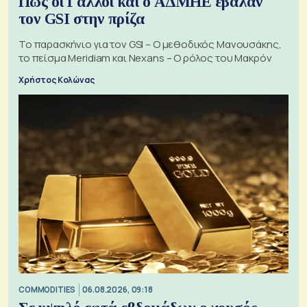
Πώς οι Γάλλοι και ο ΑΔΜΗΕ έβαλαν
τον GSI στην πρίζα
Το παρασκήνιο για τον GSI – Ο μεθοδικός Μανουσάκης,
το πείσμα Meridiam και Nexans – Ο ρόλος του Μακρόν
Χρήστος Κολώνας
COMMODITIES
06.08.2026, 09:18