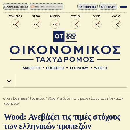
ΟΤ Markets
OT Forum
DOW JONES
SP 500
NASDAQ
FTSE 100
DAX 30
CAC 40
MARKETS
BUSINESS
ECONOMY
WORLD
Χ.Α.
ot.gr
/
Business
/
Τράπεζες
/
Wood: Ανεβάζει τις τιμές στόχους των ελληνικών
τραπεζών
Wood: Ανεβάζει τις τιμές στόχους
των ελληνικών τραπεζών