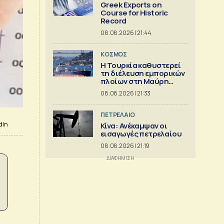
Greek Exports on
Course for Historic
Record
08.08.2026 | 21:44
ΚΟΣΜΟΣ
Η Τουρκία καθυστερεί
τη διέλευση εμπορικών
πλοίων στη Μαύρη
Θάλασσα
08.08.2026 | 21:33
ΠΕΤΡΕΛΑΙΟ
dIn
Κίνα: Ανέκαμψαν οι
εισαγωγές πετρελαίου
08.08.2026 | 21:19