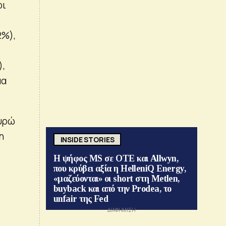
οι
2%),
),
μα
ευρώ
η
INSIDE STORIES
Η ψήφος MS σε ΟΤΕ και Allwyn,
που κρύβει αξία η HelleniQ Energy,
«μαζεύονται» οι short στη Metlen,
buyback και από την Prodea, το
unfair της Fed