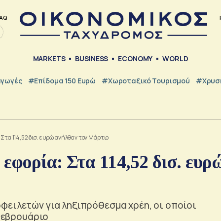
AQ
MARKETS
BUSINESS
ECONOMY
WORLD
γωγές
#Επίδομα 150 Ευρώ
#Χωροταξικό Τουρισμού
#Χρυσή
Στα 114,52 δισ. ευρώ ανήλθαν τον Μάρτιο
εφορία: Στα 114,52 δισ. ευρ
φειλετών για ληξιπρόθεσμα χρέη, οι οποίοι
 Φεβρουάριο