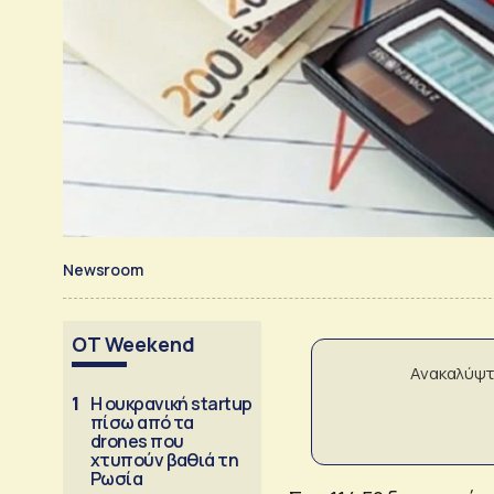
Newsroom
OT Weekend
Ανακαλύψτ
1
Η ουκρανική startup
πίσω από τα
drones που
χτυπούν βαθιά τη
Ρωσία