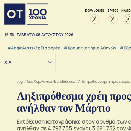
DOW JONES
SP 500
NASD
19:36
ΣΑΒΒΑΤΟ
08
ΑΥΓΟΥΣΤΟΥ
2026
#Ασφαλιστικές Εισφορές
#Χρηματιστήριο Αθηνών
#εξα
Χ.Α.
ot.gr
/
Tax
/
Φορολογικά Νέα & Eιδήσεις
/
Ληξιπρόθεσμα χρέη προς εφορία: 
Ληξιπρόθεσμα χρέη προς 
ανήλθαν τον Μάρτιο
Εκτόξευση καταγράφηκε στον αριθμό των ο
ανήλθαν σε 4.797.755 έναντι 3.681.752 τον