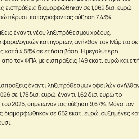
ές εισπράξεις διαμορφώθηκαν σε 1,062 δισ. ευρώ
ευρώ πέρυσι, καταγράφοντας αύξηση 7,43%.
άξεις έναντι νέου ληξιπρόθεσμου χρέους,
 φορολογικών κατηγοριών, ανήλθαν τον Μάρτιο σε
ς κατά 4,58% σε ετήσια βάση. Η μεγαλύτερη
από τον ΦΠΑ, με εισπράξεις 149 εκατ. ευρώ και ετ
 εισπράξεις έναντι ληξιπρόθεσμων οφειλών ανήλθα
6 σε 1,78 δισ. ευρώ, έναντι 1,62 δισ. ευρώ το
 του 2025, σημειώνοντας αύξηση 9,67%. Μόνο τον
ις διαμορφώθηκαν σε 652 εκατ. ευρώ, αυξημένες κα
ρυσι.