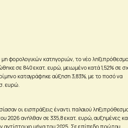
 μη φορολογικών κατηγοριών, το νέο ληξιπρόθεσμο
θηκε σε 840 εκατ. ευρώ, μειωμένο κατά 1,52% σε σ
τρίμηνο καταγράφηκε αύξηση 3,83%, με το ποσό να
σ. ευρώ.
σίασαν οι εισπράξεις έναντι παλαιού ληξιπρόθεσμ
ου 2026 ανήλθαν σε 335,8 εκατ. ευρώ, αυξημένες κ
ον αντίστοιχο μήνα του 2025. Σε επίπεδο πρώτου