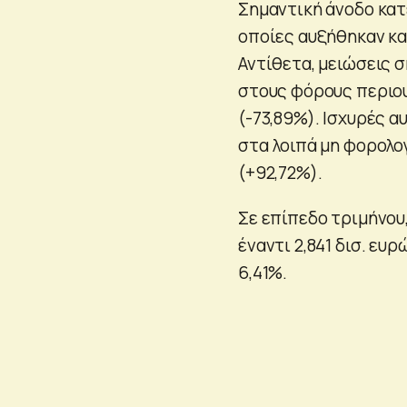
Σημαντική άνοδο κατ
οποίες αυξήθηκαν κα
Αντίθετα, μειώσεις 
στους φόρους περιου
(-73,89%). Ισχυρές 
στα λοιπά μη φορολο
(+92,72%).
Σε επίπεδο τριμήνου,
έναντι 2,841 δισ. ευ
6,41%.