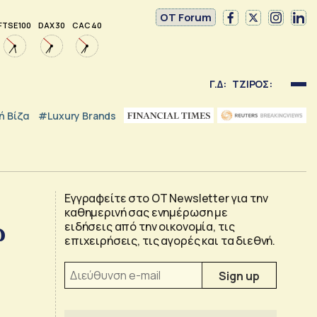
OT Forum
FTSE 100
DAX 30
CAC 40
Γ.Δ:
ΤΖΙΡΟΣ:
 Βίζα
#luxury Brands
Εγγραφείτε στο OT Newsletter για την
καθημερινή σας ενημέρωση με
ώ
ειδήσεις από την οικονομία, τις
επιχειρήσεις, τις αγορές και τα διεθνή.