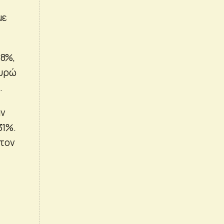
με
48%,
ευρώ
.
αν
31%.
 τον