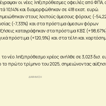
έγραψαν οι νέες ληξιπρόθεσμες οφειλές από ΦΠΑ, 
τά 10,14% και διαμορφώθηκαν σε 418 εκατ. ευρώ.
σημειώθηκαν στους λοιπούς άμεσους φόρους (-54,2
σίας (-7,33%) και στα πρόστιμα άμεσων φόρων
αυξήσεις καταγράφηκαν στα πρόστιμα ΚΒΣ (+98,67%
γικά πρόστιμα (+120,9%) και στα τέλη και χαρτόση
 το νέο ληξιπρόθεσμο χρέος ανήλθε σε 3,023 δισ. 
ρώ το πρώτο τρίμηνο του 2025, σημειώνοντας αύξησ