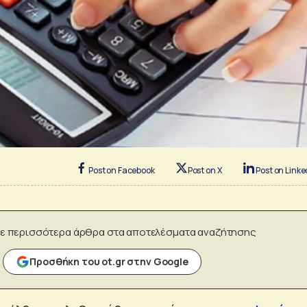
Post on Facebook
Post on X
Post on Linke
ε περισσότερα άρθρα στα αποτελέσματα αναζήτησης
Προσθήκη του ot.gr στην Google