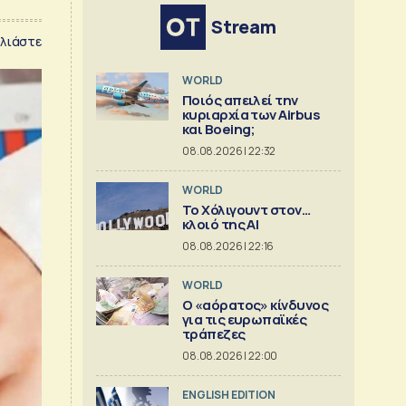
Stream
λιάστε
WORLD
Ποιός απειλεί την
κυριαρχία των Airbus
και Boeing;
08.08.2026 | 22:32
WORLD
Το Χόλιγουντ στον…
κλοιό της AI
08.08.2026 | 22:16
WORLD
Ο «αόρατος» κίνδυνος
για τις ευρωπαϊκές
τράπεζες
08.08.2026 | 22:00
ENGLISH EDITION