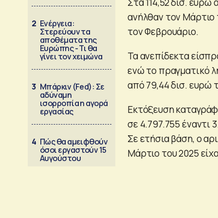
Στα 114,52 δισ. ευρ
ανήλθαν τον Μάρτιο 
2
Ενέργεια:
τον Φεβρουάριο.
Στερεύουν τα
αποθέματα της
Ευρώπης - Τι θα
Τα ανεπίδεκτα είσπρα
γίνει τον χειμώνα
ενώ το πραγματικό λ
από 79,44 δισ. ευρώ
3
Μπάρκιν (Fed): Σε
αδύναμη
ισορροπία η αγορά
Εκτόξευση καταγρά
εργασίας
σε 4.797.755 έναντι 
Σε ετήσια βάση, ο α
4
Πώς θα αμειφθούν
όσοι εργαστούν 15
Μάρτιο του 2025 είχα
Αυγούστου