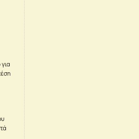
 για
χέση
ου
ατά