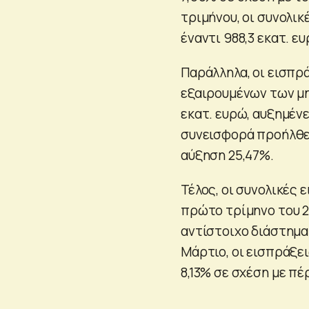
τριμήνου, οι συνολικ
έναντι 988,3 εκατ. 
Παράλληλα, οι εισπρ
εξαιρουμένων των μη
εκατ. ευρώ, αυξημένε
συνεισφορά προήλθε 
αύξηση 25,47%.
Τέλος, οι συνολικές
πρώτο τρίμηνο του 202
αντίστοιχο διάστημα
Μάρτιο, οι εισπράξε
8,13% σε σχέση με πέ