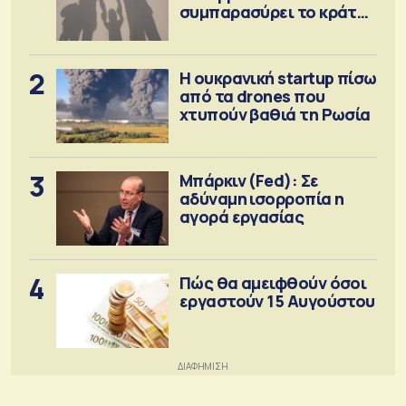
συμπαρασύρει το κράτος
πρόνοιας
2
Η ουκρανική startup πίσω
από τα drones που
χτυπούν βαθιά τη Ρωσία
3
Μπάρκιν (Fed): Σε
αδύναμη ισορροπία η
αγορά εργασίας
4
Πώς θα αμειφθούν όσοι
εργαστούν 15 Αυγούστου