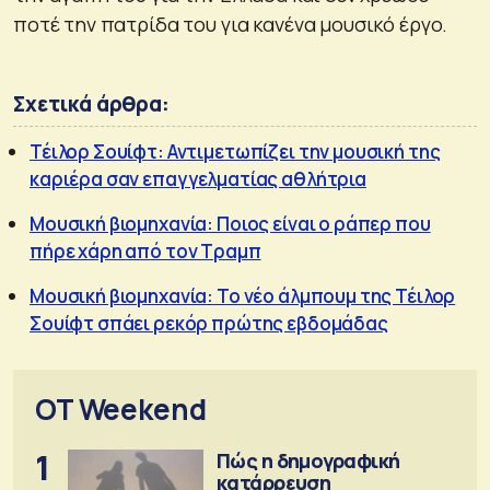
ποτέ την πατρίδα του για κανένα μουσικό έργο.
Σχετικά άρθρα:
Τέιλορ Σουίφτ: Αντιμετωπίζει την μουσική της
καριέρα σαν επαγγελματίας αθλήτρια
Μουσική βιομηχανία: Ποιος είναι ο ράπερ που
πήρε χάρη από τον Τραμπ
Μουσική βιομηχανία: Το νέο άλμπουμ της Τέιλορ
Σουίφτ σπάει ρεκόρ πρώτης εβδομάδας
OT Weekend
1
Πώς η δημογραφική
κατάρρευση