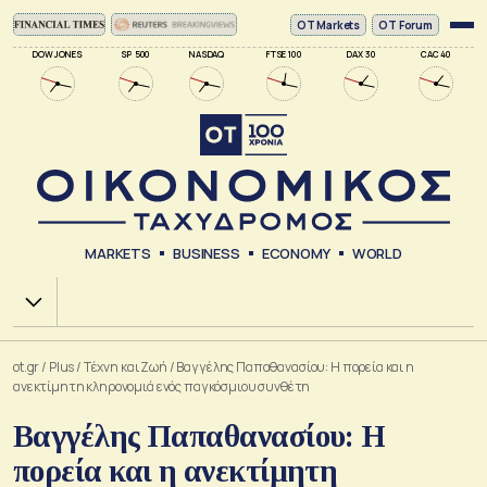
ΟΤ Markets
OT Forum
DOW JONES
SP 500
NASDAQ
FTSE 100
DAX 30
CAC 40
MARKETS
BUSINESS
ECONOMY
WORLD
Χ.Α.
ot.gr
/
Plus
/
Tέχνη και Ζωή
/
Βαγγέλης Παπαθανασίου: Η πορεία και η
ανεκτίμητη κληρονομιά ενός παγκόσμιου συνθέτη
Βαγγέλης Παπαθανασίου: Η
πορεία και η ανεκτίμητη