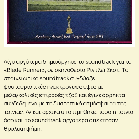
Λίγο αργότερα δημιούργησε το soundtrack για το
«Blade Runner», σε σκηνοθεσία Ρίντλεϊ Σκοτ. Το
στοιχειωτικό soundtrack συνδύαζε
φουτουριστικές ηλεκτρονικές υφές με
μελαγχολικές επιρροές τζαζ και έγινε άρρηκτα
συνδεδεμένο με τη δυστοπική ατμόσφαιρα της
ταινίας. Αν και αρχικά υποτιμήθηκε, τόσο η ταινία
όσο και το soundtrack αργότερα απέκτησαν
θρυλική φήμη.