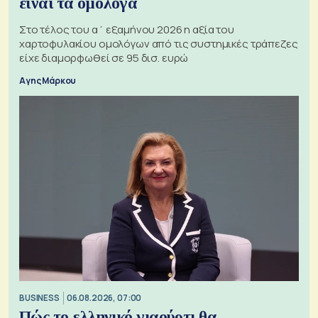
είναι τα ομόλογα
Στο τέλος του α΄ εξαμήνου 2026 η αξία του
χαρτοφυλακίου ομολόγων από τις συστημικές τράπεζες
είχε διαμορφωθεί σε 95 δισ. ευρώ
Αγης Μάρκου
BUSINESS
06.08.2026, 07:00
Πώς το ελληνικό γιαούρτι θα