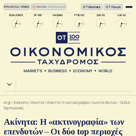
ΟΤ Markets
OT Forum
DOW JONES
SP 500
NASDAQ
FTSE 100
DAX 30
CAC 40
MARKETS
BUSINESS
ECONOMY
WORLD
Χ.Α.
ot.gr
/
Economy
/
Ακίνητα
/
Ακίνητα: Η «ακτινογραφία» των επενδυτών – Οι δύο
top περιοχές
Ακίνητα: Η «ακτινογραφία» των
επενδυτών – Οι δύο top περιοχές