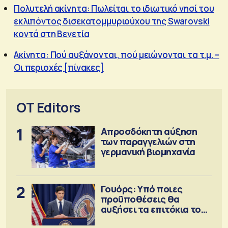
Πολυτελή ακίνητα: Πωλείται το ιδιωτικό νησί του
εκλιπόντος δισεκατομμυριούχου της Swarovski
κοντά στη Βενετία
Ακίνητα: Πού αυξάνονται, πού μειώνονται τα τ.μ. –
Οι περιοχές [πίνακες]
OT Editors
1
Απροσδόκητη αύξηση
των παραγγελιών στη
γερμανική βιομηχανία
2
Γουόρς: Υπό ποιες
προϋποθέσεις θα
αυξήσει τα επιτόκια τον
Σεπτέμβριο