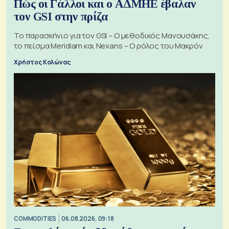
Πώς οι Γάλλοι και ο ΑΔΜΗΕ έβαλαν
τον GSI στην πρίζα
Το παρασκήνιο για τον GSI – Ο μεθοδικός Μανουσάκης,
το πείσμα Meridiam και Nexans – Ο ρόλος του Μακρόν
Χρήστος Κολώνας
COMMODITIES
06.08.2026, 09:18