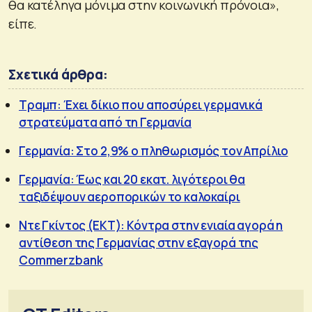
θα κατέληγα μόνιμα στην κοινωνική πρόνοια»,
είπε.
Σχετικά άρθρα:
Τραμπ: Έχει δίκιο που αποσύρει γερμανικά
στρατεύματα από τη Γερμανία
Γερμανία: Στο 2,9% ο πληθωρισμός τον Απρίλιο
Γερμανία: Έως και 20 εκατ. λιγότεροι θα
ταξιδέψουν αεροπορικών το καλοκαίρι
Ντε Γκίντος (ΕΚΤ): Κόντρα στην ενιαία αγορά η
αντίθεση της Γερμανίας στην εξαγορά της
Commerzbank