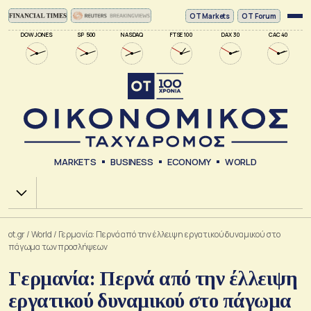
ΟΤ Markets
OT Forum
DOW JONES
SP 500
NASDAQ
FTSE 100
DAX 30
CAC 40
MARKETS
BUSINESS
ECONOMY
WORLD
Χ.Α.
ot.gr
/
World
/
Γερμανία: Περνά από την έλλειψη εργατικού δυναμικού στο
πάγωμα των προσλήψεων
Γερμανία: Περνά από την έλλειψη
εργατικού δυναμικού στο πάγωμα