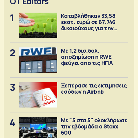
OT Editors
1
Καταβλήθηκαν 33,58
εκατ. ευρώ σε 67.746
δικαιούχους για την
αγορά λιπασμάτων
2
Με 1,2 δισ.δολ.
αποζημίωση η RWE
φεύγει απο τις ΗΠΑ
3
Ξεπέρασε τις εκτιμήσεις
εσόδων η Airbnb
4
Με "5 στα 5" ολοκλήρωσε
την εβδομάδα ο Stoxx
600