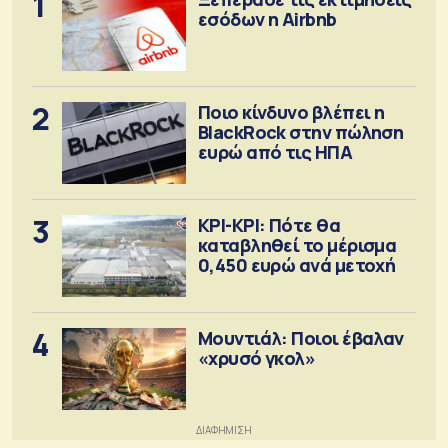
1
εσόδων η Airbnb
2
Ποιο κίνδυνο βλέπει η
BlackRock στην πώληση
ευρώ από τις ΗΠΑ
3
ΚΡΙ-ΚΡΙ: Πότε θα
καταβληθεί το μέρισμα
0,450 ευρώ ανά μετοχή
4
Μουντιάλ: Ποιοι έβαλαν
«χρυσό γκολ»