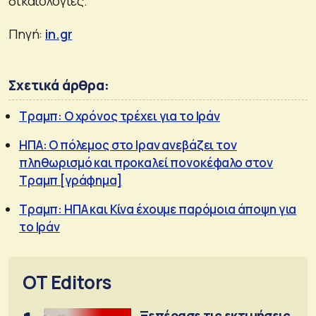
δικαιολογίες.
Πηγή:
in.gr
Σχετικά άρθρα:
Τραμπ: Ο χρόνος τρέχει για το Ιράν
ΗΠΑ: Ο πόλεμος στο Ιραν ανεβάζει τον
πληθωρισμό και προκαλεί πονοκέφαλο στον
Τραμπ [γράφημα]
Τραμπ: ΗΠΑ και Κίνα έχουμε παρόμοια άποψη για
το Ιράν
OT Editors
Ξεπέρασε τις εκτιμήσεις