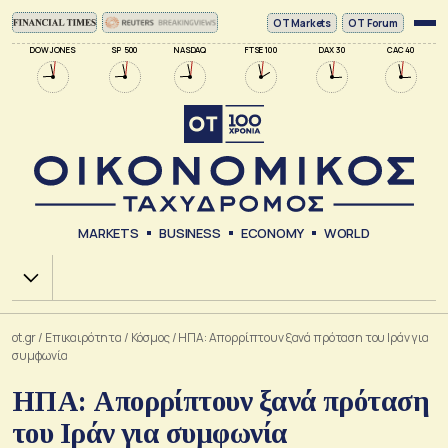
ΟΤ Markets
OT Forum
DOW JONES
SP 500
NASDAQ
FTSE 100
DAX 30
CAC 40
MARKETS
BUSINESS
ECONOMY
WORLD
Χ.Α.
ot.gr
/
Επικαιρότητα
/
Κόσμος
/
ΗΠΑ: Απορρίπτουν ξανά πρόταση του Ιράν για
συμφωνία
ΗΠΑ: Απορρίπτουν ξανά πρόταση
του Ιράν για συμφωνία