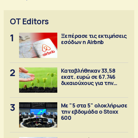
OT Editors
1
Ξεπέρασε τις εκτιμήσεις
εσόδων η Airbnb
2
Καταβλήθηκαν 33,58
εκατ. ευρώ σε 67.746
δικαιούχους για την
αγορά λιπασμάτων
3
Με "5 στα 5" ολοκλήρωσε
την εβδομάδα ο Stoxx
600