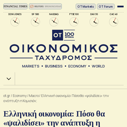
ΟΤ Markets
OT Forum
DOW JONES
SP 500
NASDAQ
FTSE 100
DAX 30
CAC 40
MARKETS
BUSINESS
ECONOMY
WORLD
Χ.Α.
ot.gr
/
Economy
/
Macro
/
Ελληνική οικονομία: Πόσο θα «ψαλιδίσει» την
ανάπτυξη η Κομισιόν;
Ελληνική οικονομία: Πόσο θα
«ψαλιδίσει» την ανάπτυξη η