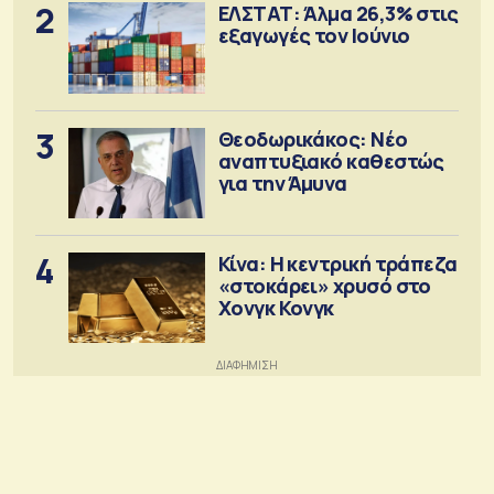
2
ΕΛΣΤΑΤ: Άλμα 26,3% στις
εξαγωγές τον Ιούνιο
3
Θεοδωρικάκος: Νέο
αναπτυξιακό καθεστώς
για την Άμυνα
4
Κίνα: Η κεντρική τράπεζα
«στοκάρει» χρυσό στο
Χονγκ Κονγκ