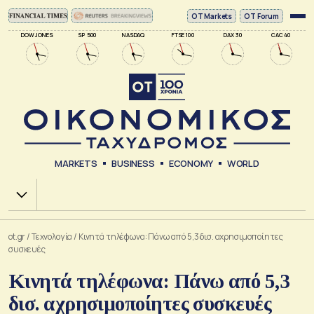
ΟΤ Markets
OT Forum
DOW JONES
SP 500
NASDAQ
FTSE 100
DAX 30
CAC 40
MARKETS
BUSINESS
ECONOMY
WORLD
Χ.Α.
ot.gr
/
Τεχνολογία
/
Κινητά τηλέφωνα: Πάνω από 5,3 δισ. αχρησιμοποίητες
συσκευές
Κινητά τηλέφωνα: Πάνω από 5,3
δισ. αχρησιμοποίητες συσκευές