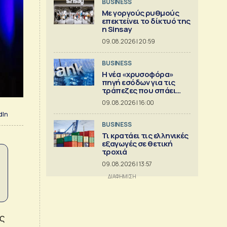
BUSINESS
Με γοργούς ρυθμούς
επεκτείνει το δίκτυό της
η Sinsay
09.08.2026 | 20:59
BUSINESS
Η νέα «χρυσοφόρα»
πηγή εσόδων για τις
τράπεζες που σπάει
ρεκόρ
09.08.2026 | 16:00
dIn
BUSINESS
Τι κρατάει τις ελληνικές
εξαγωγές σε θετική
τροχιά
09.08.2026 | 13:57
ς