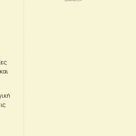
ζες
και
γική
ις