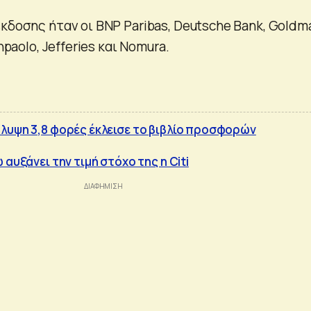
κδοσης ήταν οι BNP Paribas, Deutsche Bank, Goldm
npaolo, Jefferies και Nomura.
λυψη 3,8 φορές έκλεισε το βιβλίο προσφορών
 αυξάνει την τιμή στόχο της η Citi