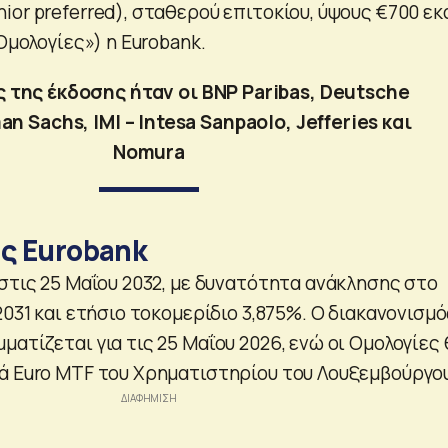
or preferred), σταθερού επιτοκίου, ύψους €700 εκ
«Ομολογίες») η Eurobank.
 της έκδοσης ήταν οι BNP Paribas, Deutsche
n Sachs, IMI – Intesa Sanpaolo, Jefferies και
Nomura
ης Eurobank
 στις 25 Μαΐου 2032, με δυνατότητα ανάκλησης στο
2031 και ετήσιο τοκομερίδιο 3,875%. Ο διακανονισμ
ατίζεται για τις 25 Μαΐου 2026, ενώ οι Ομολογίες 
ά Euro MTF του Χρηματιστηρίου του Λουξεμβούργο