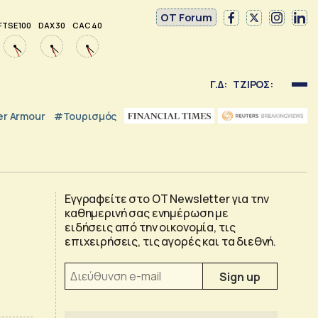
OT Forum
FTSE 100
DAX 30
CAC 40
Γ.Δ:
ΤΖΙΡΟΣ:
r Armour
#Τουρισμός
Εγγραφείτε στο OT Newsletter για την
καθημερινή σας ενημέρωση με
ειδήσεις από την οικονομία, τις
επιχειρήσεις, τις αγορές και τα διεθνή.