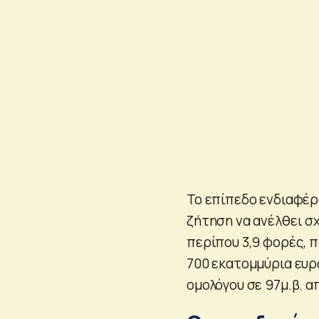
Το επίπεδο ενδιαφέρ
ζήτηση να ανέλθει σ
περίπου 3,9 φορές, 
700 εκατομμύρια ευρ
ομολόγου σε 97μ.β. α