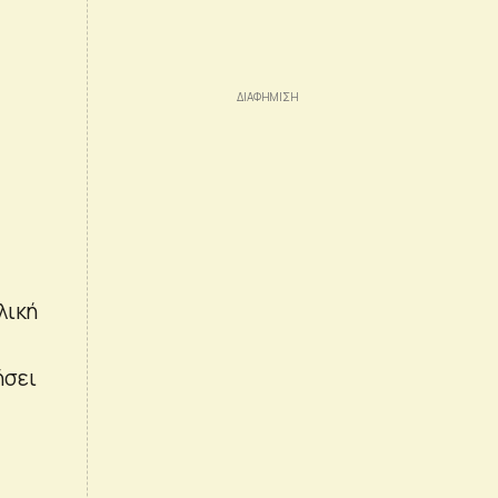
λική
ήσει