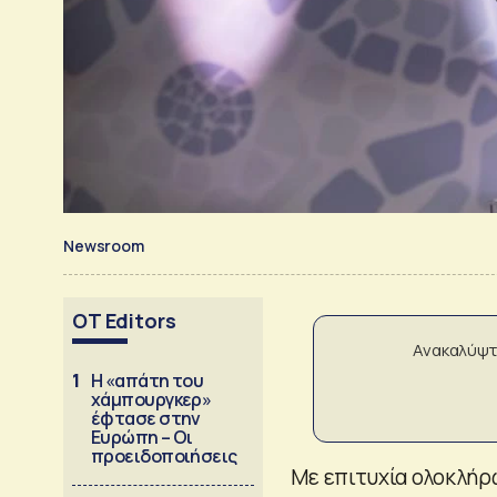
Newsroom
OT Editors
Ανακαλύψτ
1
Η «απάτη του
χάμπουργκερ»
έφτασε στην
Ευρώπη – Οι
προειδοποιήσεις
Με επιτυχία ολοκλήρ