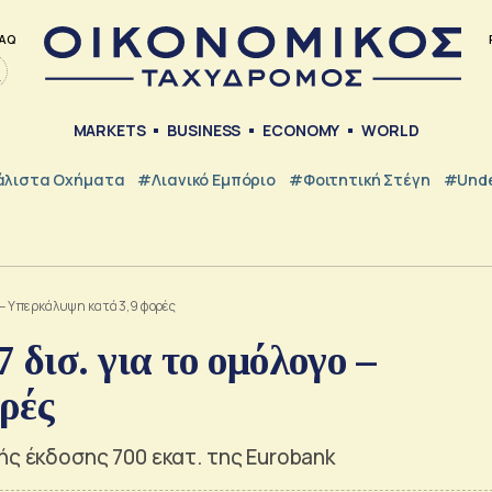
AQ
MARKETS
BUSINESS
ECONOMY
WORLD
λιστα Οχήματα
#λιανικό Εμπόριο
#Φοιτητική Στέγη
#Unde
ο – Υπερκάλυψη κατά 3,9 φορές
 δισ. για το ομόλογο –
ρές
ς έκδοσης 700 εκατ. της Eurobank