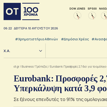
DOW JONES
SP 500
NASD
06:22
ΔΕΥΤΕΡΑ
10
ΑΥΓΟΥΣΤΟΥ
2026
#Χρηματιστήριο Αθηνών
#Δημόσιο Χρέος
#Ανασφά
Χ.Α.
ot.gr
/
Business
/
Τράπεζες
/
Eurobank: Προσφορές 2,7 δισ. για το ομόλογ
Eurobank: Προσφορές 2,7
Υπερκάλυψη κατά 3,9 φο
Σε ξένους επενδυτές το 91% της ομολογιακή