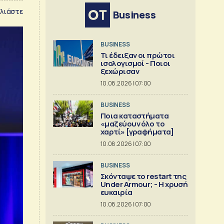
λιάστε
Business
BUSINESS
Τι έδειξαν οι πρώτοι
ισολογισμοί - Ποιοι
ξεχώρισαν
10.08.2026 | 07:00
BUSINESS
Ποια καταστήματα
«μαζεύουν όλο το
χαρτί» [γραφήματα]
10.08.2026 | 07:00
BUSINESS
Σκόνταψε το restart της
Under Armour; - Η χρυσή
ευκαιρία
10.08.2026 | 07:00