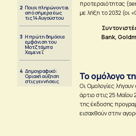
προτεραιότητας (seni
2
Ποιοι πληρώνονται
με λήξη το 2032 (οι 
από σήμερα έως
τις 14 Αυγούστου
Συντονιστές
Bank, Goldma
3
Η πρώτη δημόσια
εμφάνιση του
Μοτζτάμπα
Χαμενεΐ
4
Δημογραφικό:
Το ομόλογο τ
Οριακή αύξηση
στις γεννήσεις
Οι Ομολογίες λήγουν
άρτιο στις 25 Μαΐου 
της έκδοσης προγραμμ
εισαχθούν στην αγορ