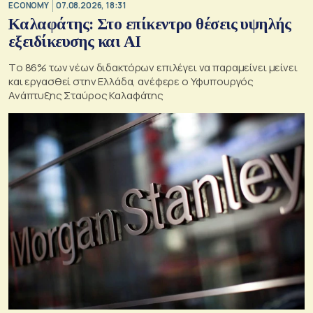
ECONOMY
07.08.2026, 18:31
Καλαφάτης: Στο επίκεντρο θέσεις υψηλής
εξειδίκευσης και AI
Tο 86% των νέων διδακτόρων επιλέγει να παραμείνει μείνει
και εργασθεί στην Ελλάδα, ανέφερε ο Υφυπουργός
Ανάπτυξης Σταύρος Καλαφάτης