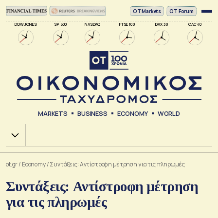
ΟΤ Markets
OT Forum
DOW JONES
SP 500
NASDAQ
FTSE 100
DAX 30
CAC 40
MARKETS
BUSINESS
ECONOMY
WORLD
Χ.Α.
ot.gr
/
Economy
/
Συντάξεις: Αντίστροφη μέτρηση για τις πληρωμές
Συντάξεις: Αντίστροφη μέτρηση
για τις πληρωμές