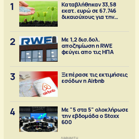
1
Καταβλήθηκαν 33,58
εκατ. ευρώ σε 67.746
δικαιούχους για την
αγορά λιπασμάτων
2
Με 1,2 δισ.δολ.
αποζημίωση η RWE
φεύγει απο τις ΗΠΑ
3
Ξεπέρασε τις εκτιμήσεις
εσόδων η Airbnb
4
Με "5 στα 5" ολοκλήρωσε
την εβδομάδα ο Stoxx
600