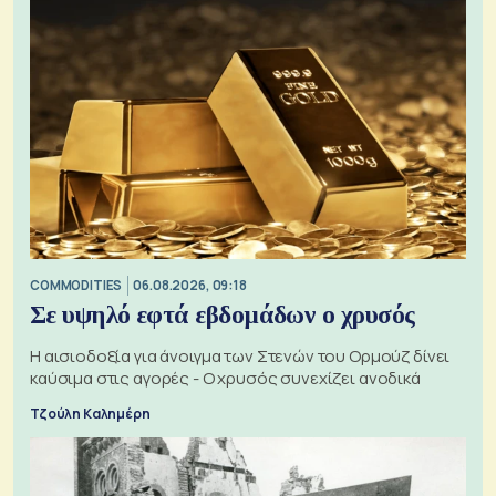
COMMODITIES
06.08.2026, 09:18
Σε υψηλό εφτά εβδομάδων ο χρυσός
Η αισιοδοξία για άνοιγμα των Στενών του Ορμούζ δίνει
καύσιμα στις αγορές - Ο χρυσός συνεχίζει ανοδικά
Τζούλη Καλημέρη