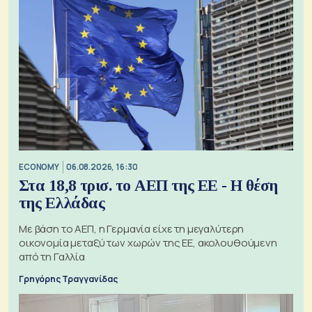
ECONOMY
06.08.2026, 16:30
Στα 18,8 τρισ. το ΑΕΠ της ΕΕ - Η θέση
της Ελλάδας
Με βάση το ΑΕΠ, η Γερμανία είχε τη μεγαλύτερη
οικονομία μεταξύ των χωρών της ΕΕ, ακολουθούμενη
από τη Γαλλία
Γρηγόρης Τραγγανίδας