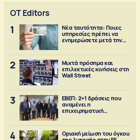
OT Editors
1
Νέα ταυτότητα: Ποιες
υπηρεσίες πρέπει να
ενημερώσετε μετά την
έκδοση
2
Μικτά πρόσημα και
επιλεκτικές κινήσεις στη
Wall Street
3
ΕΒΕΠ: 2+1 δράσεις που
αναμένει η
επιχειρηματική
κοινότητα
4
Οριακή μείωση του όγκου
της λιανικής στην ΕΕ