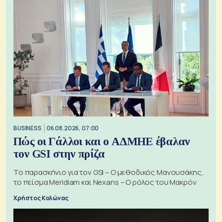
BUSINESS
06.08.2026, 07:00
Πώς οι Γάλλοι και ο ΑΔΜΗΕ έβαλαν
τον GSI στην πρίζα
Το παρασκήνιο για τον GSI – Ο μεθοδικός Μανουσάκης,
το πείσμα Meridiam και Nexans – Ο ρόλος του Μακρόν
Χρήστος Κολώνας