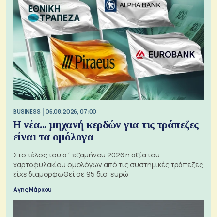
BUSINESS
06.08.2026, 07:00
Η νέα... μηχανή κερδών για τις τράπεζες
είναι τα ομόλογα
Στο τέλος του α΄ εξαμήνου 2026 η αξία του
χαρτοφυλακίου ομολόγων από τις συστημικές τράπεζες
είχε διαμορφωθεί σε 95 δισ. ευρώ
Αγης Μάρκου