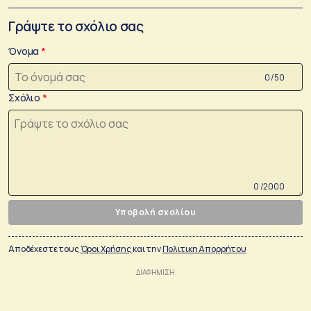
Γράψτε το σχόλιο σας
Όνομα
0 /50
Σχόλιο
0 /2000
Υποβολή σχολίου
Αποδέχεστε τους
Όροι Χρήσης
και την
Πολιτικη Απορρήτου