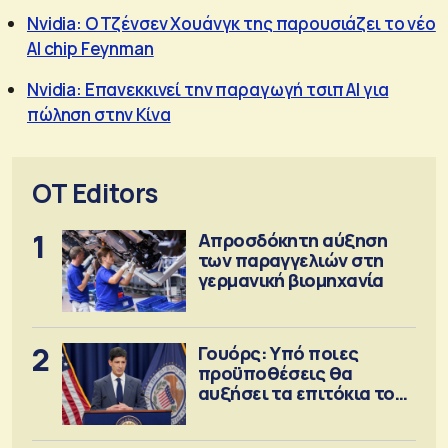
Nvidia: O Τζένσεν Χουάνγκ της παρουσιάζει το νέο
AI chip Feynman
Nvidia: Επανεκκινεί την παραγωγή τσιπ ΑΙ για
πώληση στην Κίνα
OT Editors
1
Απροσδόκητη αύξηση
των παραγγελιών στη
γερμανική βιομηχανία
2
Γουόρς: Υπό ποιες
προϋποθέσεις θα
αυξήσει τα επιτόκια τον
Σεπτέμβριο