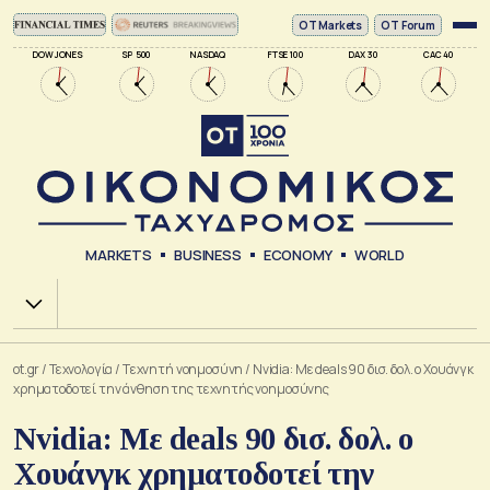
ΟΤ Markets
OT Forum
DOW JONES
SP 500
NASDAQ
FTSE 100
DAX 30
CAC 40
MARKETS
BUSINESS
ECONOMY
WORLD
Χ.Α.
ot.gr
/
Τεχνολογία
/
Tεχνητή νοημοσύνη
/
Nvidia: Με deals 90 δισ. δολ. o Χουάνγκ
χρηματοδοτεί την άνθηση της τεχνητής νοημοσύνης
Nvidia: Με deals 90 δισ. δολ. o
Χουάνγκ χρηματοδοτεί την