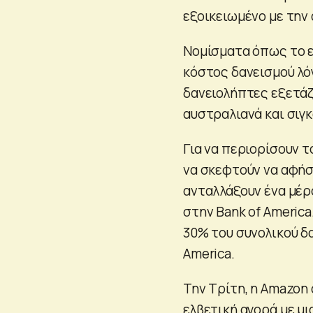
εξοικειωμένο με την
Νομίσματα όπως το ε
κόστος δανεισμού λό
δανειολήπτες εξετάζ
αυστραλιανά και σιγ
Για να περιορίσουν 
να σκεφτούν να αφήσ
ανταλλάξουν ένα μέρ
στην Bank of Americ
30% του συνολικού δα
America.
Την Τρίτη, η Amazon 
ελβετική αγορά με μ