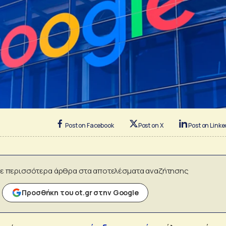
Post on Facebook
Post on X
Post on Linke
ε περισσότερα άρθρα στα αποτελέσματα αναζήτησης
Προσθήκη του ot.gr στην Google