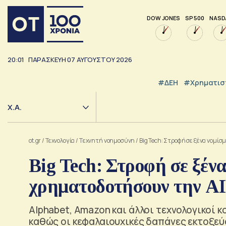
DOW JONES
SP 500
NASD
20:01
ΠΑΡΑΣΚΕΥΗ
07
ΑΥΓΟΥΣΤΟΥ
2026
#ΔΕΗ
#Χρηματισ
Χ.Α.
ot.gr
/
Τεχνολογία
/
Tεχνητή νοημοσύνη
/
Big Tech: Στροφή σε ξένα νομίσ
Big Tech: Στροφή σε ξένα
χρηματοδοτήσουν την AI
Alphabet, Amazon και άλλοι τεχνολογικοί κ
καθώς οι κεφαλαιουχικές δαπάνες εκτοξεύ