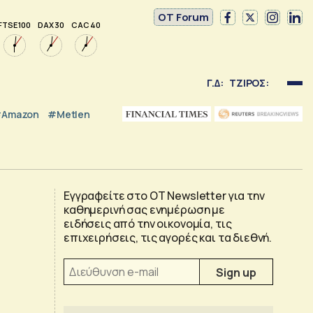
OT Forum
FTSE 100
DAX 30
CAC 40
Γ.Δ:
ΤΖΙΡΟΣ:
Amazon
#Metlen
Εγγραφείτε στο OT Newsletter για την
καθημερινή σας ενημέρωση με
ειδήσεις από την οικονομία, τις
επιχειρήσεις, τις αγορές και τα διεθνή.