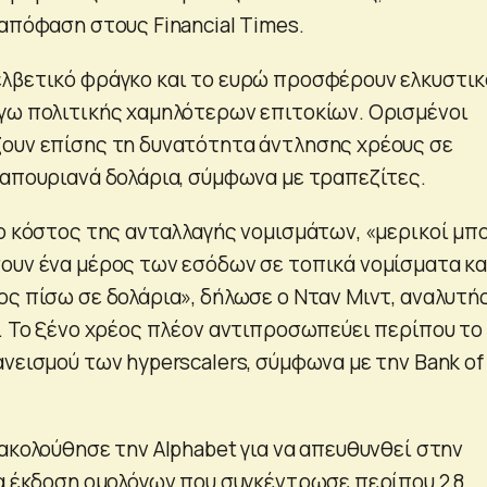
 απόφαση στους Financial Times.
λβετικό φράγκο και το ευρώ προσφέρουν ελκυστικ
γω πολιτικής χαμηλότερων επιτοκίων. Ορισμένοι
ουν επίσης τη δυνατότητα άντλησης χρέους σε
καπουριανά δολάρια, σύμφωνα με τραπεζίτες.
το κόστος της ανταλλαγής νομισμάτων, «μερικοί μπ
ουν ένα μέρος των εσόδων σε τοπικά νομίσματα κα
ος πίσω σε δολάρια», δήλωσε ο Νταν Μιντ, αναλυτή
a. Το ξένο χρέος πλέον αντιπροσωπεύει περίπου το
νεισμού των hyperscalers, σύμφωνα με την Bank of
ακολούθησε την Alphabet για να απευθυνθεί στην
ια έκδοση ομολόγων που συγκέντρωσε περίπου 2,8