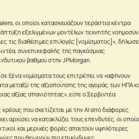
alers, οι οποίοι κατασκευάζουν τεράστια κέντρα
νάπτυξη εξελιγμένων μοντέλων τεχνητής νοημοσύν
ες τις διαθέσιμες επιλογές [νομίσματος]», δήλωσε
βιντέα, συνεπικεφαλής της παγκόσμιας
νδυτικού βαθμού στην JPMorgan.
 σε ξένα νομίσματα τους επιτρέπει να «αφήνουν
τα μεταξύ της αξιοποίησης της αγοράς των ΗΠΑ κ
ιας αξίας σπανιότητας», είπε ο Σερβιντέα.
χρέους που σχετίζεται με την AI από διάφορες
χει αρχίσει να κατακλύζει τους επενδυτές, οι οποίο
εκτικοί και μερικές φορές απαιτούν υψηλότερες
νίες που θεωρούν πιο επικίνδυνες.