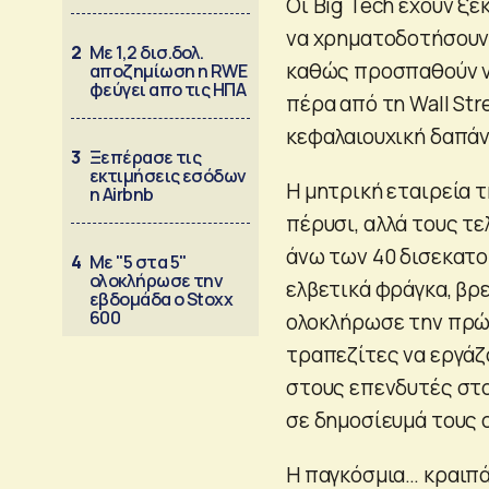
Οι Big Tech έχουν ξε
να χρηματοδοτήσουν
2
Με 1,2 δισ.δολ.
καθώς προσπαθούν ν
αποζημίωση η RWE
φεύγει απο τις ΗΠΑ
πέρα από τη Wall Str
κεφαλαιουχική δαπάν
3
Ξεπέρασε τις
εκτιμήσεις εσόδων
Η μητρική εταιρεία τ
η Airbnb
πέρυσι, αλλά τους τε
άνω των 40 δισεκατο
4
Με "5 στα 5"
ολοκλήρωσε την
ελβετικά φράγκα, βρε
εβδομάδα ο Stoxx
600
ολοκλήρωσε την πρώτ
τραπεζίτες να εργάζ
στους επενδυτές στο
σε δημοσίευμά τους ο
Η παγκόσμια… κραιπά