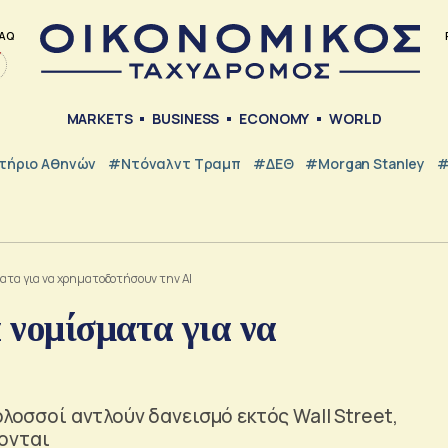
AQ
MARKETS
BUSINESS
ECONOMY
WORLD
τήριο Αθηνών
#Ντόναλντ Τραμπ
#ΔΕΘ
#Morgan Stanley
#
ματα για να χρηματοδοτήσουν την AI
 νομίσματα για να
ολοσσοί αντλούν δανεισμό εκτός Wall Street,
ονται