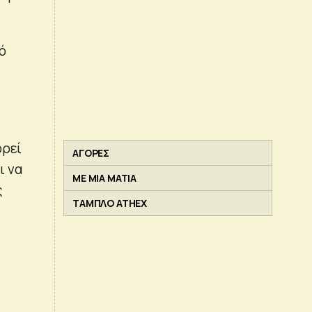
ό
ορεί
ΑΓΟΡΕΣ
ι να
ΜΕ ΜΙΑ ΜΑΤΙΑ
ς
ΤΑΜΠΛΟ ATHEX