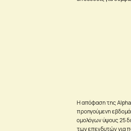
Η απόφαση της Alphab
προηγούμενη εβδομά
ομολόγων ύψους 25 δι
των επενδυτών για π