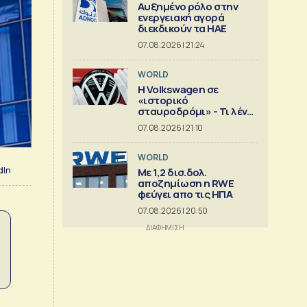
Αυξημένο ρόλο στην
ενεργειακή αγορά
διεκδικούν τα ΗΑΕ
07.08.2026 | 21:24
WORLD
Η Volkswagen σε
«ιστορικό
σταυροδρόμι» - Τι λένε
οι οικογένειες που την
07.08.2026 | 21:10
ελέγχουν
WORLD
dIn
Με 1,2 δισ.δολ.
αποζημίωση η RWE
φεύγει απο τις ΗΠΑ
07.08.2026 | 20:50