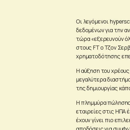
Οι λεγόμενοι hypersc
δεδομένων για την α
τώρα «εξερευνούν όλ
στους FT ο Τζον Σερ
χρηματοδότησης επε
Η αύξηση του χρέους
μεγαλύτερα διαστήμα
της δημιουργίας κάπο
Η πλημμύρα πώλησης 
εταιρείες στις ΗΠΑ έ
έχουν γίνει πιο επιλ
αποδόσεις για συμφω