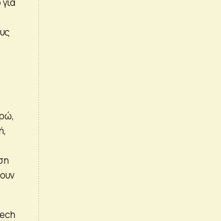
 για
ους
ρώ,
ή,
ση
ρουν
Tech