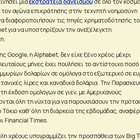
κινήσει μια
εκστρατεία δανεισμού
σε όλο τον κόσμο
 τον αγώνα επικράτησης στην τεχνητή νοημοσύνη
α διαφοροποιήσουν τις πηγές χρηματοδότησής τ
eet για να υποστηρίξουν την ανεξέλεγκτη
η.
ης Google, η Alphabet, δεν είχε ξένο χρέος μέχρι
λευταίους μήνες έχει πουλήσει το αντίστοιχο ποσό
μμυρίων δολαρίων σε ομόλογα στο εξωτερικό σε ευ
τανικές λίρες και καναδικά δολάρια. Την Παρασκευ
η έκδοση ομολόγων σε γιεν, με Αμερικανούς
ονται όλη τη νύχτα για να παρουσιάσουν την πρότα
 Τόκιο καθ’ όλη τη διάρκεια της εβδομάδας, αναφέ
ι Financial Times.
λη χρέους υπογραμμίζει την προσπάθεια των Big 