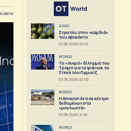
World
λιάστε
AGRO
Στρατός στην «καρδιά»
του αβοκάντο
07.08.2026 | 22:45
WORLD
Το «πικρό» δίλημμα του
Τραμπ για το Ιράν και τα
Στενά του Ορμούζ
07.08.2026 | 22:00
WORLD
Η Amazon έχτισε κέντρο
δεδομένων στα
«μουλωχτά»
07.08.2026 | 21:45
WORLD