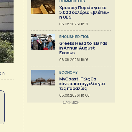
COMMODITIES
Χρυσός: Πορεία για τα
5.000 δολάρια «βλέπει»
η UBS
08.08.2026 | 18:31
ENGLISH EDITION
Greeks Head to Islands
in Annual August
Exodus
08.08.2026 | 18:16
ECONOMY
dIn
MyCoast: Πώς θα
κάνετε καταγγελία για
τις παραλίες
08.08.2026 | 18:00