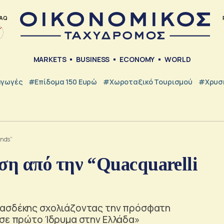
AQ
MARKETS
BUSINESS
ECONOMY
WORLD
γωγές
#Επίδομα 150 Ευρώ
#Χωροταξικό Τουρισμού
#Χρυσή
onds”
η από την “Quacquarelli
Βασδέκης σχολιάζοντας την πρόσφατη
 σε πρώτο Ίδρυμα στην Ελλάδα»