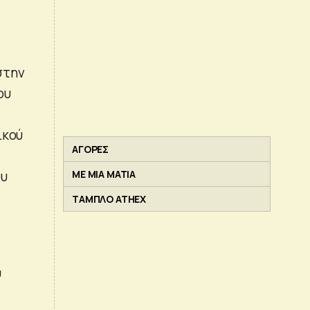
στην
ου
ικού
ΑΓΟΡΕΣ
ου
ΜΕ ΜΙΑ ΜΑΤΙΑ
ΤΑΜΠΛΟ ATHEX
ύ