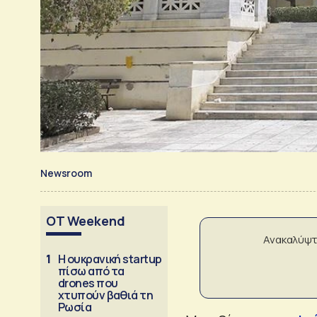
Newsroom
OT Weekend
Ανακαλύψτ
1
Η ουκρανική startup
πίσω από τα
drones που
χτυπούν βαθιά τη
Ρωσία