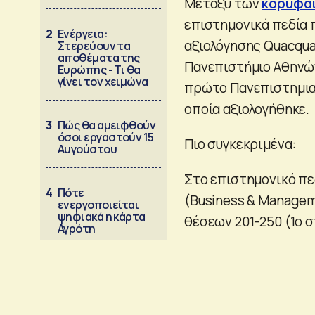
Μεταξύ των
κορυφαί
επιστημονικά πεδία 
2
Ενέργεια:
αξιολόγησης Quacqua
Στερεύουν τα
αποθέματα της
Πανεπιστήμιο Αθηνών
Ευρώπης - Τι θα
γίνει τον χειμώνα
πρώτο Πανεπιστημιακ
οποία αξιολογήθηκε.
3
Πώς θα αμειφθούν
όσοι εργαστούν 15
Πιο συγκεκριμένα:
Αυγούστου
Στο επιστημονικό πε
4
Πότε
(Business & Managem
ενεργοποιείται
ψηφιακά η κάρτα
θέσεων 201-250 (1ο σ
Αγρότη