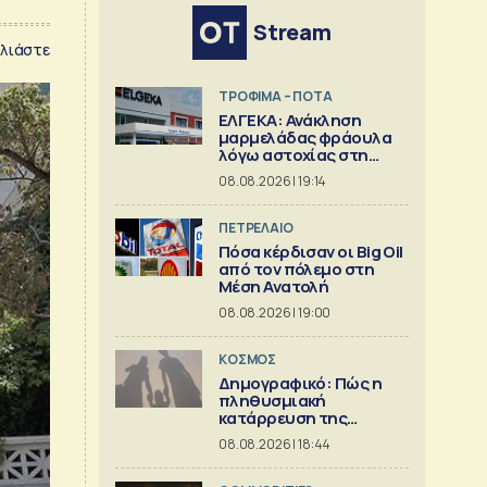
Stream
λιάστε
ΤΡΟΦΙΜΑ – ΠΟΤΑ
ΕΛΓΕΚΑ: Ανάκληση
μαρμελάδας φράουλα
λόγω αστοχίας στη
γυάλινη συσκευασία
08.08.2026 | 19:14
ΠΕΤΡΕΛΑΙΟ
Πόσα κέρδισαν οι Big Oil
από τον πόλεμο στη
Μέση Ανατολή
08.08.2026 | 19:00
ΚΟΣΜΟΣ
Δημογραφικό: Πώς η
πληθυσμιακή
κατάρρευση της
Ευρώπης
08.08.2026 | 18:44
συμπαρασύρει το
κράτος πρόνοιας