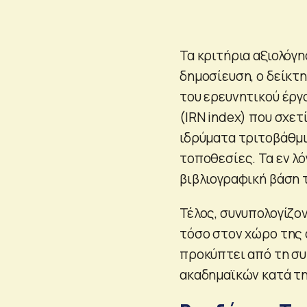
Τα κριτήρια αξιολόγ
δημοσίευση, ο δείκτ
του ερευνητικού έργο
(IRN index) που σχετ
ιδρύματα τριτοβάθμι
τοποθεσίες. Τα εν λ
βιβλιογραφική βάση τ
Τέλος, συνυπολογίζον
τόσο στον χώρο της 
προκύπτει από τη συ
ακαδημαϊκών κατά τη