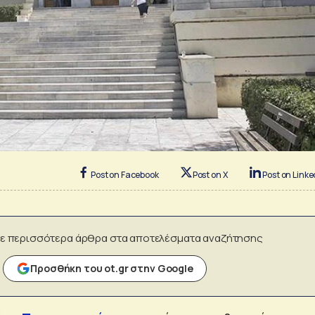
Post on Facebook
Post on X
Post on Linke
ε περισσότερα άρθρα στα αποτελέσματα αναζήτησης
Προσθήκη του ot.gr στην Google