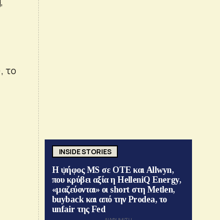
,
, το
INSIDE STORIES
Η ψήφος MS σε ΟΤΕ και Allwyn,
που κρύβει αξία η HelleniQ Energy,
«μαζεύονται» οι short στη Metlen,
buyback και από την Prodea, το
unfair της Fed