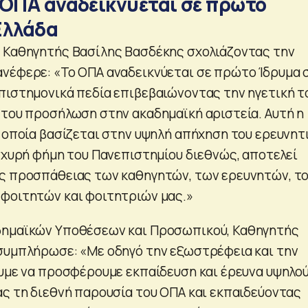
 ΟΠΑ αναδεικνύεται σε πρώτο
Ελλάδα
 Καθηγητής Βασίλης Βασδέκης σχολιάζοντας την
νέφερε: «Το ΟΠΑ αναδεικνύεται σε πρώτο Ίδρυμα 
πιστημονικά πεδία επιβεβαιώνοντας την ηγετική τ
 του προσήλωση στην ακαδημαϊκή αριστεία. Αυτή η
η οποία βασίζεται στην υψηλή απήχηση του ερευνητ
ισχυρή φήμη του Πανεπιστημίου διεθνώς, αποτελεί
ς προσπάθειας των καθηγητών, των ερευνητών, τ
φοιτητών και φοιτητριών μας.»
δημαϊκών Υποθέσεων και Προσωπικού, Καθηγητής
συμπλήρωσε: «Με οδηγό την εξωστρέφεια και την
ουμε να προσφέρουμε εκπαίδευση και έρευνα υψηλο
ας τη διεθνή παρουσία του ΟΠΑ και εκπαιδεύοντας