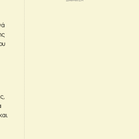
νά
ης
ου
ς,
α
και