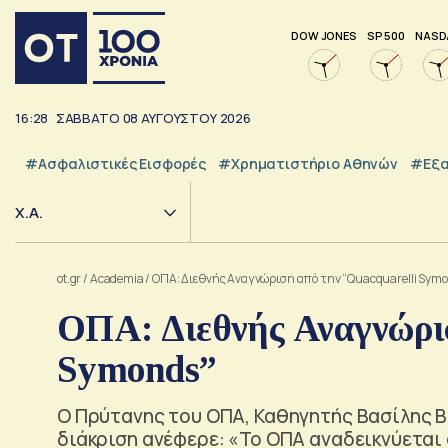
DOW JONES
SP 500
NASD
16:28
ΣΑΒΒΑΤΟ
08
ΑΥΓΟΥΣΤΟΥ
2026
#Ασφαλιστικές Εισφορές
#Χρηματιστήριο Αθηνών
#εξα
Χ.Α.
ot.gr
/
Academia
/
ΟΠΑ: Διεθνής Αναγνώριση από την “Quacquarelli Sym
ΟΠΑ: Διεθνής Αναγνώρισ
Symonds”
Ο Πρύτανης του ΟΠΑ, Καθηγητής Βασίλης 
διάκριση ανέφερε: «Το ΟΠΑ αναδεικνύεται