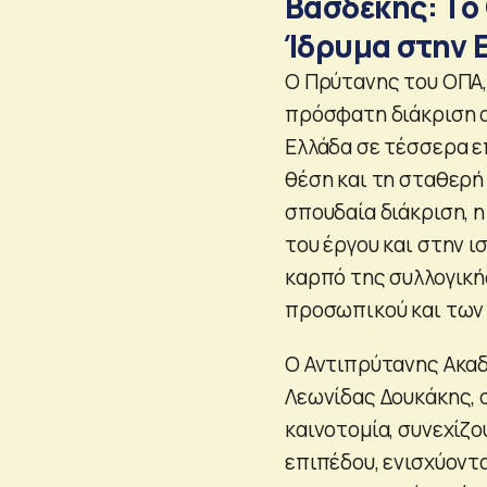
Βασδέκης: Το
Ίδρυμα στην 
Ο Πρύτανης του ΟΠΑ,
πρόσφατη διάκριση α
Ελλάδα σε τέσσερα ε
θέση και τη σταθερή
σπουδαία διάκριση, 
του έργου και στην 
καρπό της συλλογική
προσωπικού και των 
Ο Αντιπρύτανης Ακα
Λεωνίδας Δουκάκης, 
καινοτομία, συνεχίζ
επιπέδου, ενισχύοντ