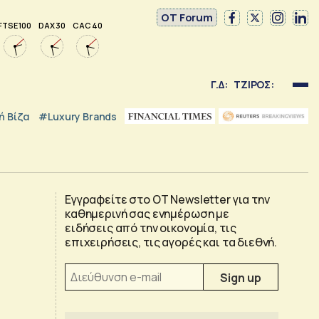
OT Forum
FTSE 100
DAX 30
CAC 40
Γ.Δ:
ΤΖΙΡΟΣ:
 Βίζα
#luxury Brands
Εγγραφείτε στο OT Newsletter για την
καθημερινή σας ενημέρωση με
ειδήσεις από την οικονομία, τις
επιχειρήσεις, τις αγορές και τα διεθνή.