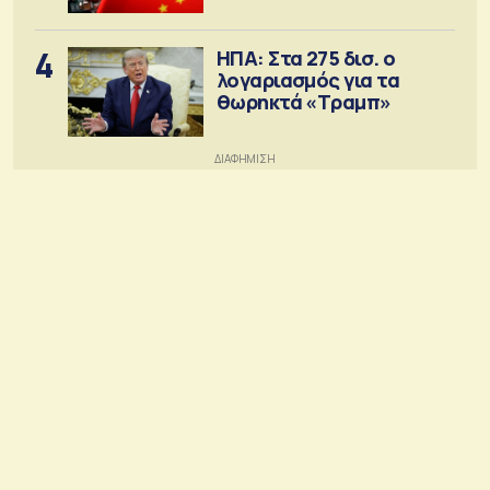
4
ΗΠΑ: Στα 275 δισ. ο
λογαριασμός για τα
θωρηκτά «Τραμπ»