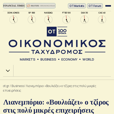
ΟΤ Markets
OT Forum
DOW JONES
SP 500
NASDAQ
FTSE 100
DAX 30
CAC 40
MARKETS
BUSINESS
ECONOMY
WORLD
Χ.Α.
ot.gr
/
Business
/
Λιανεμπόριο: «Βουλιάζει» ο τζίρος στις πολύ μικρές
επιχειρήσεις
Λιανεμπόριο: «Βουλιάζει» ο τζίρος
στις πολύ μικρές επιχειρήσεις