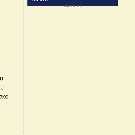
ου
ου
σκό.