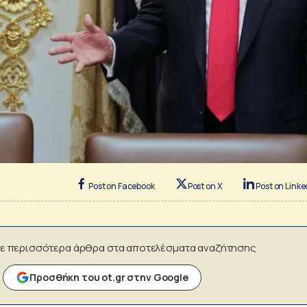
Post on Facebook
Post on X
Post on Linke
ε περισσότερα άρθρα στα αποτελέσματα αναζήτησης
Προσθήκη του ot.gr στην Google