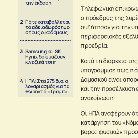
την έκδοση
Τηλεφωνική επικοινω
ο πρόεδρος της Συρί
2
Πότε καταβάλλεται
συζήτησαν για την υ
το αδειοδωρόσημο
στους οικοδόμους
περιφερειακές εξελί
προεδρία.
3
Samsung και SK
Hynix δοκιμάζουν
Κατά τη διάρκεια τη
κινεζικά τσιπ
υπογράμμισε πως η 
Δαμασκού είναι απαρ
4
ΗΠΑ: Στα 275 δισ. ο
λογαριασμός για τα
και την προσέλκυση 
θωρηκτά «Τραμπ»
ανακοίνωση.
Οι ΗΠΑ αναφέρουν ότ
κατάργηση του «Νόμο
βάρος φυσικών προσ