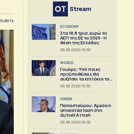
Stream
λιάστε
ECONOMY
Στα 18,8 τρισ. ευρώ το
ΑΕΠ της ΕΕ το 2025 - Η
θέση της Ελλάδας
06.08.2026 | 16:30
WORLD
Γουόρς: Υπό ποιες
προϋποθέσεις θα
αυξήσει τα επιτόκια τον
Σεπτέμβριο
06.08.2026 | 16:30
GREEN
Παπασταύρου: Άμεσα η
αποκατάσταση στη
Δυτική Αττική
06.08.2026 | 16:02