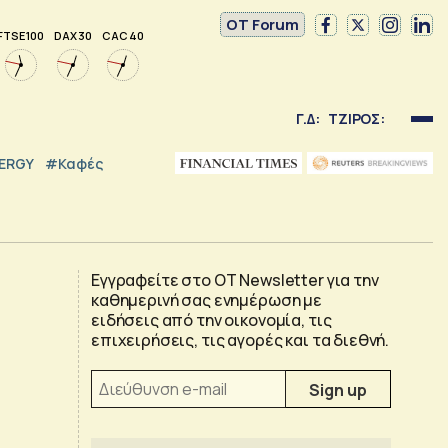
OT Forum
FTSE 100
DAX 30
CAC 40
Γ.Δ:
ΤΖΙΡΟΣ:
NERGY
#καφές
Εγγραφείτε στο OT Newsletter για την
καθημερινή σας ενημέρωση με
ειδήσεις από την οικονομία, τις
επιχειρήσεις, τις αγορές και τα διεθνή.