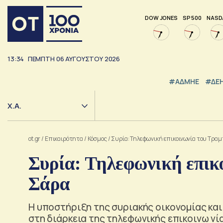
DOW JONES
SP 500
NASD
13:34
ΠΕΜΠΤΗ
06
ΑΥΓΟΥΣΤΟΥ
2026
#ΑΔΜΗΕ
#ΔΕ
Χ.Α.
ot.gr
/
Επικαιρότητα
/
Κόσμος
/
Συρία: Τηλεφωνική επικοινωνία του Τραμ
Συρία: Τηλεφωνική επικο
Σάρα
Η υποστήριξη της συριακής οικονομίας και
στη διάρκεια της τηλεφωνικής επικοινω νία