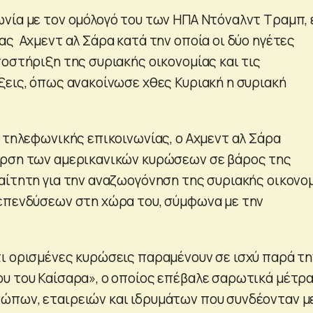
νία με τον ομόλογό του των ΗΠΑ Ντόναλντ Τραμπ, 
ας Αχμεντ αλ Σάρα κατά την οποία οι δύο ηγέτες
ποστήριξη της συριακής οικονομίας και τις
ξεις, όπως ανακοίνωσε χθες Κυριακή η συριακή
ς τηλεφωνικής επικοινωνίας, ο Αχμεντ αλ Σάρα
άρση των αμερικανικών κυρώσεων σε βάρος της
αίτητη για την αναζωογόνηση της συριακής οικονο
επενδύσεων στη χώρα του, σύμφωνα με την
ι ορισμένες κυρώσεις παραμένουν σε ισχύ παρά τη
υ του Καίσαρα», ο οποίος επέβαλε σαρωτικά μέτρα
ώπων, εταιρειών και ιδρυμάτων που συνδέονταν μ