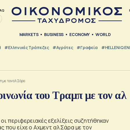
AQ
MARKETS
BUSINESS
ECONOMY
WORLD
Η
#ελληνικές Τράπεζες
#Αγρότες
#Γραφεία
#HELLENiQ E
π με τον αλ Σάρα
ινωνία του Τραμπ με τον αλ
 οι περιφερειακές εξελίξεις συζητήθηκαν
ς που είχε ο Αχμεντ αλ Σάρα με τον