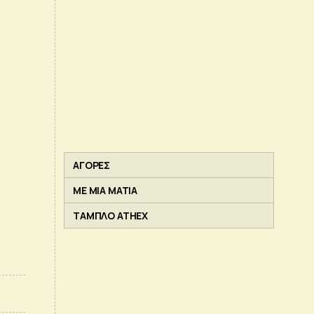
ΑΓΟΡΕΣ
ΜΕ ΜΙΑ ΜΑΤΙΑ
ΤΑΜΠΛΟ ATHEX