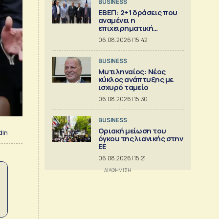
BUSINESS
ΕΒΕΠ: 2+1 δράσεις που
αναμένει η
επιχειρηματική
κοινότητα
06.08.2026 | 15:42
BUSINESS
Μυτιληναίος: Νέος
κύκλος ανάπτυξης με
ισχυρό ταμείο
06.08.2026 | 15:30
BUSINESS
Οριακή μείωση του
dIn
όγκου της λιανικής στην
ΕΕ
06.08.2026 | 15:21