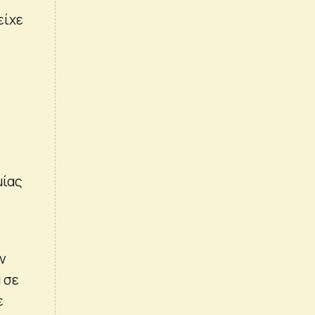
είχε
μίας
ν
 σε
ε