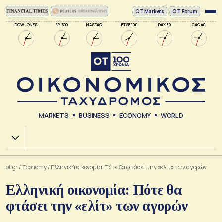
ΟΤ Markets
OT Forum
DOW JONES
SP 500
NASDAQ
FTSE 100
DAX 30
CAC 40
MARKETS
BUSINESS
ECONOMY
WORLD
Χ.Α.
ot.gr
/
Economy
/
Ελληνική οικονομία: Πότε θα φτάσει την «ελίτ» των αγορών
Ελληνική οικονομία: Πότε θα
φτάσει την «ελίτ» των αγορών