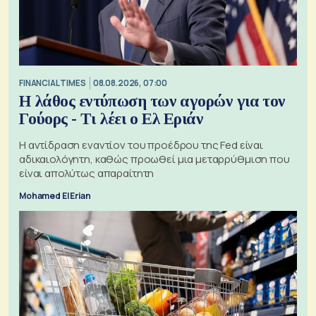
FINANCIAL TIMES
08.08.2026, 07:00
Η λάθος εντύπωση των αγορών για τον
Γούορς - Τι λέει ο Ελ Εριάν
Η αντίδραση εναντίον του προέδρου της Fed είναι
αδικαιολόγητη, καθώς προωθεί μια μεταρρύθμιση που
είναι απολύτως απαραίτητη
Mohamed El Erian