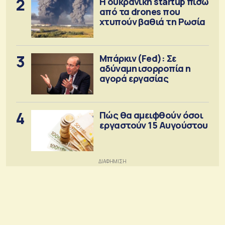
2
Η ουκρανική startup πίσω
από τα drones που
χτυπούν βαθιά τη Ρωσία
3
Μπάρκιν (Fed): Σε
αδύναμη ισορροπία η
αγορά εργασίας
4
Πώς θα αμειφθούν όσοι
εργαστούν 15 Αυγούστου