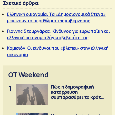
Σχετικά άρθρα:
Ελληνική οικονομία: Τα «Δημοσιονομικά Στενά»
μειώνουν τα περιθώρια της κυβέρνησης
Γιάννης Στουρνάρας: Κίνδυνος για ευρωπαϊκή και
ελληνική οικονομία λόγω αβεβαιότητας
Κομισιόν: Οι κίνδυνοι που «βλέπει» στην ελληνική
οικονομία
OT Weekend
1
Πώς η δημογραφική
κατάρρευση
συμπαρασύρει το κράτος
πρόνοιας