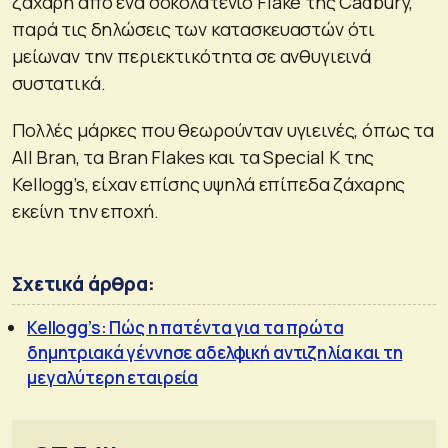
ζάχαρη από ένα σοκολατένιο Flake της Cadbury,
παρά τις δηλώσεις των κατασκευαστών ότι
μείωναν την περιεκτικότητα σε ανθυγιεινά
συστατικά.
Πολλές μάρκες που θεωρούνταν υγιεινές, όπως τα
All Bran, τα Bran Flakes και τα Special K της
Kellogg’s, είχαν επίσης υψηλά επίπεδα ζάχαρης
εκείνη την εποχή.
Σχετικά άρθρα:
Kellogg’s: Πώς η πατέντα για τα πρώτα
δημητριακά γέννησε αδελφική αντιζηλία και τη
μεγαλύτερη εταιρεία