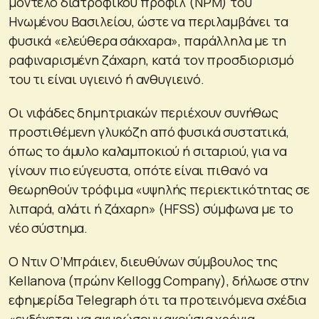
μοντέλο διατροφικού προφίλ (NPM) του
Ηνωμένου Βασιλείου, ώστε να περιλαμβάνει τα
φυσικά «ελεύθερα σάκχαρα», παράλληλα με τη
ραφιναρισμένη ζάχαρη, κατά τον προσδιορισμό
του τι είναι υγιεινό ή ανθυγιεινό.
Οι νιφάδες δημητριακών περιέχουν συνήθως
προστιθέμενη γλυκόζη από φυσικά συστατικά,
όπως το άμυλο καλαμποκιού ή σιταριού, για να
γίνουν πιο εύγευστα, οπότε είναι πιθανό να
θεωρηθούν τρόφιμα «υψηλής περιεκτικότητας σε
λιπαρά, αλάτι ή ζάχαρη» (HFSS) σύμφωνα με το
νέο σύστημα.
Ο Ντιν Ο’Μπράιεν, διευθύνων σύμβουλος της
Kellanova (πρώην Kellogg Company), δήλωσε στην
εφημερίδα Telegraph ότι τα προτεινόμενα σχέδια
«ενδέχεται να ακυρώσουν ακούσια χρόνια