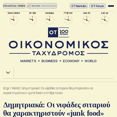
ΟΤ Markets
OT Forum
DOW JONES
SP 500
NASDAQ
FTSE 100
DAX 30
CAC 40
MARKETS
BUSINESS
ECONOMY
WORLD
Χ.Α.
ot.gr
/
World
/
Δημητριακά: Οι νιφάδες σιταριού θα μπορούσαν να
χαρακτηριστούν «junk food» στη Βρετανία
Δημητριακά: Οι νιφάδες σιταριού
θα χαρακτηριστούν «junk food»