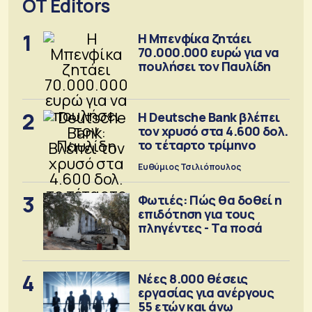
OT Editors
1
Η Μπενφίκα ζητάει
70.000.000 ευρώ για να
πουλήσει τον Παυλίδη
2
Η Deutsche Bank βλέπει
τον χρυσό στα 4.600 δολ.
το τέταρτο τρίμηνο
Ευθύμιος Τσιλιόπουλος
3
Φωτιές: Πώς θα δοθεί η
επιδότηση για τους
πληγέντες - Τα ποσά
4
Νέες 8.000 θέσεις
εργασίας για ανέργους
55 ετών και άνω