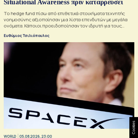
Situational Awareness πριν καταρρεύσει
Το hedge fund πίσω από επιθετικά στοιχήματα τεχνητής
νοημοσύνης αξιοποίησαν μια λίστα επενδυτών με μεγάλα
ονόματα. Κάποιοι προειδοποίησαν τον ιδρυτή για τους
κινδύνους του μεγάλου δανεισμού
Ευθύμιος Τσιλιόπουλος
Cookies
WORLD
05.08.2026, 23:00