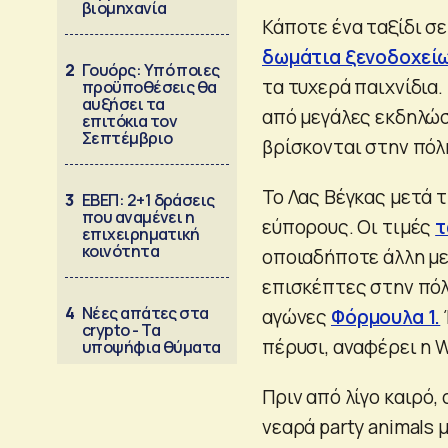
βιομηχανία
Κάποτε ένα ταξίδι σ
δωμάτια ξενοδοχεί
2
Γουόρς: Υπό ποιες
τα τυχερά παιχνίδια
προϋποθέσεις θα
αυξήσει τα
από μεγάλες εκδηλώσε
επιτόκια τον
Σεπτέμβριο
βρίσκονται στην πόλ
Το Λας Βέγκας μετά 
3
ΕΒΕΠ: 2+1 δράσεις
που αναμένει η
εύπορους. Οι τιμές
τ
επιχειρηματική
κοινότητα
οποιαδήποτε άλλη με
επισκέπτες στην πόλ
4
Νέες απάτες στα
αγώνες
Φόρμουλα 1.
crypto - Τα
πέρυσι, αναφέρει η Wa
υποψήφια θύματα
Πριν από λίγο καιρό,
νεαρά party animals