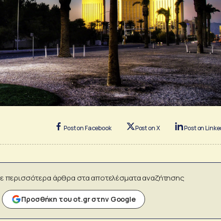
Post on Facebook
Post on X
Post on Linke
ε περισσότερα άρθρα στα αποτελέσματα αναζήτησης
Προσθήκη του ot.gr στην Google