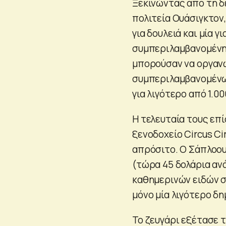
Ξεκινώντας από τη δε
πολιτεία Ουάσιγκτον,
για δουλειά και μία γ
συμπεριλαμβανομένης
μπορούσαν να οργανώ
συμπεριλαμβανομένω
για λιγότερο από 1.00
Η τελευταία τους επί
ξενοδοχείο Circus Cir
απρόσιτο. Ο Σάπλοου
(τώρα 45 δολάρια αν
καθημερινών ειδών σ
μόνο μία λιγότερο δ
Το ζευγάρι εξέτασε 