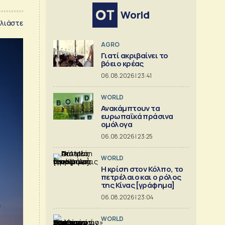
World
λιάστε
AGRO
Γιατί ακριβαίνει το
βόειο κρέας
06.08.2026 | 23:41
WORLD
Ανακάμπτουν τα
ευρωπαϊκά πράσινα
ομόλογα
06.08.2026 | 23:25
WORLD
Η κρίση στoν Κόλπο, το
πετρέλαιο και ο ρόλος
της Κίνας [γράφημα]
06.08.2026 | 23:04
WORLD