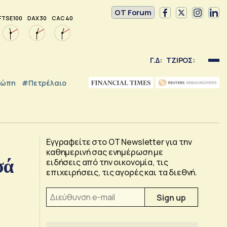
OT Forum
FTSE 100
DAX 30
CAC 40
Γ.Δ:
ΤΖΙΡΟΣ:
ρώπη
#Πετρέλαιο
Εγγραφείτε στο OT Newsletter για την
καθημερινή σας ενημέρωση με
σά
ειδήσεις από την οικονομία, τις
επιχειρήσεις, τις αγορές και τα διεθνή.