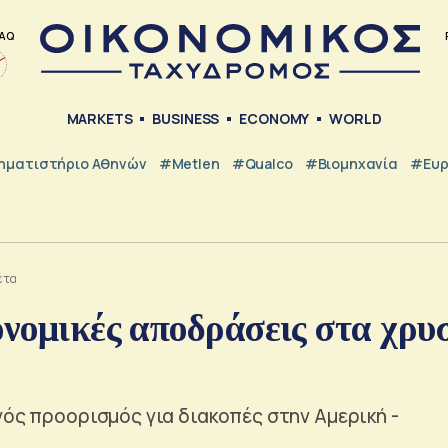
AQ
MARKETS
BUSINESS
ECONOMY
WORLD
ηματιστήριο Αθηνών
#metlen
#Qualco
#Βιομηχανία
#Ευ
έτα
ονομικές αποδράσεις στα χρυ
νός προορισμός για διακοπές στην Αμερική -