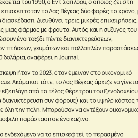
καετία του 1990, ο Εντ Σάπλοου, ο οποίος ζει στη
 επισκεπτόταν το Λας Βέγκας δύο φορές το χρόνο, 
ια διασκέδαση. Διευθύνει τρεις μικρές επιχειρήσεις,
 μιας φάρμας με φρούτα. Αυτός και η σύζυγός του
σουν ένα ταξίδι πέντε διανυκτερεύσεων,
ν πτήσεων, γευμάτων και πολλαπλών παραστάσεω
0 δολάρια, αναφέρει η Journal.
σκεψη ήταν το 2023, όταν έμειναν στο οικονομικό
cus. Ακόμα και τότε, το Λας Βέγκας άρχιζε να γίνετα
 εξεπλάγη από το τέλος θέρετρου του ξενοδοχείου
ά διανυκτέρευση συν φόρους) και το υψηλό κόστος
ε όλη την πόλη. Μπορούσαν να αντέξουν οικονομικ
ημοφιλή παράσταση σε ένα καζίνο.
το ενδεχόμενο να το επισκεφτεί το περασμένο