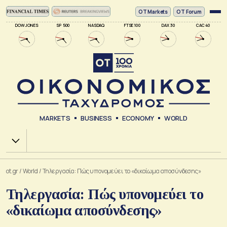
ΟΤ Markets
OT Forum
DOW JONES
SP 500
NASDAQ
FTSE 100
DAX 30
CAC 40
MARKETS
BUSINESS
ECONOMY
WORLD
Χ.Α.
ot.gr
/
World
/
Τηλεργασία: Πώς υπονομεύει το «δικαίωμα αποσύνδεσης»
Τηλεργασία: Πώς υπονομεύει το
«δικαίωμα αποσύνδεσης»