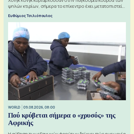
Χονγκ Κονγκ κυριαρχούσαν στην παγκόσμια κούρσα των
ψηλών κτιρίων, σήμερα το επίκεντρο έχει μετατοπιστεί
προς την Ασία
Ευθύμιος Τσιλιόπουλος
WORLD
09.08.2026, 08:00
Πού κρύβεται σήμερα ο «χρυσός» της
Αφρικής
Η αύξηση των εξαγωγών φρούτων δείχνει πώς η γεωργία