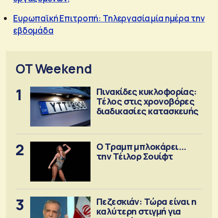
Ευρωπαϊκή Επιτροπή: Τηλεργασία μία ημέρα την
εβδομάδα
OT Weekend
1
Πινακίδες κυκλοφορίας:
Τέλος στις χρονοβόρες
διαδικασίες κατασκευής
2
Ο Τραμπ μπλοκάρει...
την Τέιλορ Σουίφτ
3
Πεζεσκιάν: Τώρα είναι η
καλύτερη στιγμή για