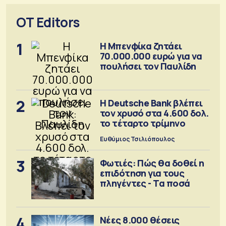
OT Editors
1
Η Μπενφίκα ζητάει
70.000.000 ευρώ για να
πουλήσει τον Παυλίδη
2
Η Deutsche Bank βλέπει
τον χρυσό στα 4.600 δολ.
το τέταρτο τρίμηνο
Ευθύμιος Τσιλιόπουλος
3
Φωτιές: Πώς θα δοθεί η
επιδότηση για τους
πληγέντες - Τα ποσά
4
Νέες 8.000 θέσεις