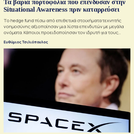
Τα βαριά πορτοφόλια που επένδυσαν στην
Situational Awareness πριν καταρρεύσει
Το hedge fund πίσω από επιθετικά στοιχήματα τεχνητής
νοημοσύνης αξιοποίησαν μια λίστα επενδυτών με μεγάλα
ονόματα. Κάποιοι προειδοποίησαν τον ιδρυτή για τους
κινδύνους του μεγάλου δανεισμού
Ευθύμιος Τσιλιόπουλος