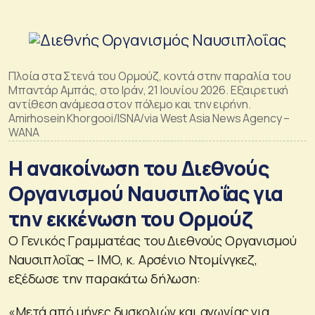
Πλοία στα Στενά του Ορμούζ, κοντά στην παραλία του
Μπαντάρ Αμπάς, στο Ιράν, 21 Ιουνίου 2026. Εξαιρετική
αντίθεση ανάμεσα στον πόλεμο και την ειρήνη.
Amirhosein Khorgooi/ISNA/via West Asia News Agency –
WANA
Η ανακοίνωση του Διεθνούς
Οργανισμού Ναυσιπλοΐας για
την εκκένωση του Ορμούζ
Ο Γενικός Γραμματέας του Διεθνούς Οργανισμού
Ναυσιπλοΐας – ΙΜΟ, κ. Αρσένιο Ντομίνγκεζ,
εξέδωσε την παρακάτω δήλωση:
«Μετά από μήνες δυσκολιών και αγωνίας για