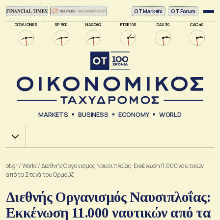
ΟΤ Markets
OT Forum
DOW JONES
SP 500
NASDAQ
FTSE 100
DAX 30
CAC 40
MARKETS
BUSINESS
ECONOMY
WORLD
Χ.Α.
ot.gr
/
World
/
Διεθνής Οργανισμός Ναυσιπλοΐας: Εκκένωση 11.000 ναυτικών
από τα Στενά του Ορμούζ
Διεθνής Οργανισμός Ναυσιπλοΐας:
Εκκένωση 11.000 ναυτικών από τα