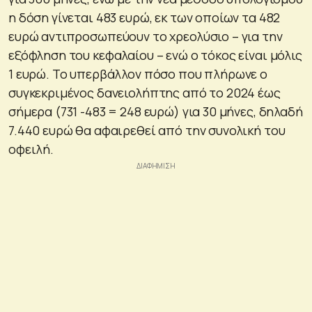
η δόση γίνεται 483 ευρώ, εκ των οποίων τα 482
ευρώ αντιπροσωπεύουν το χρεολύσιο – για την
εξόφληση του κεφαλαίου – ενώ ο τόκος είναι μόλις
1 ευρώ. Το υπερβάλλον πόσο που πλήρωνε ο
συγκεκριμένος δανειολήπτης από το 2024 έως
σήμερα (731 -483 = 248 ευρώ) για 30 μήνες, δηλαδή
7.440 ευρώ θα αφαιρεθεί από την συνολική του
οφειλή.