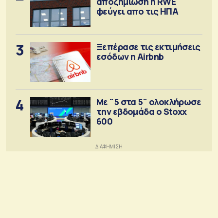
αποζημίωση η RWE
φεύγει απο τις ΗΠΑ
3
Ξεπέρασε τις εκτιμήσεις
εσόδων η Airbnb
4
Με "5 στα 5" ολοκλήρωσε
την εβδομάδα ο Stoxx
600