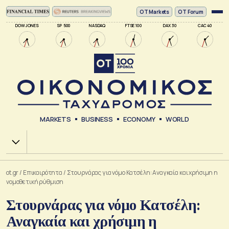
ΟΤ Markets
OT Forum
DOW JONES
SP 500
NASDAQ
FTSE 100
DAX 30
CAC 40
MARKETS
BUSINESS
ECONOMY
WORLD
Χ.Α.
ot.gr
/
Επικαιρότητα
/
Στουρνάρας για νόμο Κατσέλη: Αναγκαία και χρήσιμη η
νομοθετική ρύθμιση
Στουρνάρας για νόμο Κατσέλη:
Αναγκαία και χρήσιμη η