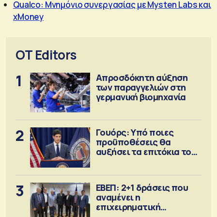
Qualco: Μνημόνιο συνεργασίας με Mysten Labs και
xMoney
OT Editors
1
Απροσδόκητη αύξηση
των παραγγελιών στη
γερμανική βιομηχανία
2
Γουόρς: Υπό ποιες
προϋποθέσεις θα
αυξήσει τα επιτόκια τον
Σεπτέμβριο
3
ΕΒΕΠ: 2+1 δράσεις που
αναμένει η
επιχειρηματική
κοινότητα