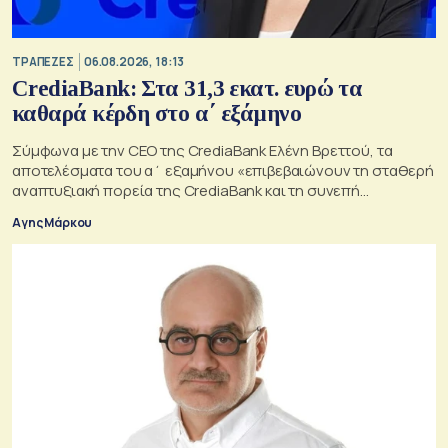
ΤΡΑΠΕΖΕΣ
06.08.2026, 18:13
CrediaBank: Στα 31,3 εκατ. ευρώ τα
καθαρά κέρδη στο α΄ εξάμηνο
Σύμφωνα με την CEO της CrediaBank Ελένη Βρεττού, τα
αποτελέσματα του α΄ εξαμήνου «επιβεβαιώνουν τη σταθερή
αναπτυξιακή πορεία της CrediaBank και τη συνεπή
υλοποίηση της στρατηγικής μας»
Αγης Μάρκου