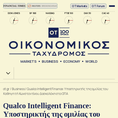
ΟΤ Markets
OT Forum
DOW JONES
SP 500
NASDAQ
FTSE 100
DAX 30
CAC 40
MARKETS
BUSINESS
ECONOMY
WORLD
Χ.Α.
ot.gr
/
Business
/
Qualco Intelligent Finance: Υποστηρικτής της ομιλίας του
Καθηγητή Κωνσταντίνου Δασκαλάκη στο ΟΠΑ
Qualco Intelligent Finance:
Υποστηρικτής της ομιλίας του