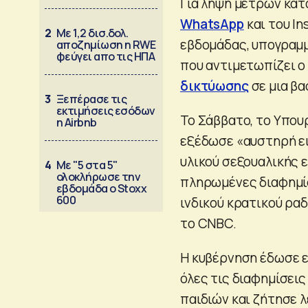
Για λήψη μέτρων κατ
WhatsApp
και του In
2
Με 1,2 δισ.δολ.
εβδομάδας, υπογραμμ
αποζημίωση η RWE
φεύγει απο τις ΗΠΑ
που αντιμετωπίζει 
δικτύωσης
σε μια βα
3
Ξεπέρασε τις
εκτιμήσεις εσόδων
Το Σάββατο, το Υπου
η Airbnb
εξέδωσε «αυστηρή ει
υλικού σεξουαλικής 
4
Με "5 στα 5"
ολοκλήρωσε την
πληρωμένες διαφημίσ
εβδομάδα ο Stoxx
600
ινδικού κρατικού ρα
το CNBC.
Η κυβέρνηση έδωσε ε
όλες τις διαφημίσει
παιδιών και ζήτησε 