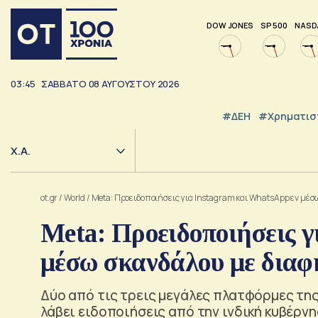
DOW JONES
SP 500
NASD
03:45
ΣΑΒΒΑΤΟ
08
ΑΥΓΟΥΣΤΟΥ
2026
#ΔΕΗ
#Χρηματισ
Χ.Α.
ot.gr
/
World
/
Meta: Προειδοποιήσεις για Instagram και WhatsApp εν μέσω
Meta: Προειδοποιήσεις γ
μέσω σκανδάλου με διαφη
Δύο από τις τρεις μεγάλες πλατφόρμες της
λάβει ειδοποιήσεις από την ινδική κυβέρν