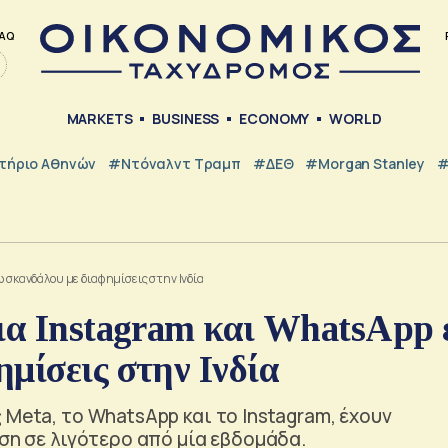
AQ
MARKETS
BUSINESS
ECONOMY
WORLD
τήριο Αθηνών
#Ντόναλντ Τραμπ
#ΔΕΘ
#Morgan Stanley
#
 σκανδάλου με διαφημίσεις στην Ινδία
ια Instagram και WhatsApp 
μίσεις στην Ινδία
 Meta, το WhatsApp και το Instagram, έχουν
ηση σε λιγότερο από μία εβδομάδα.