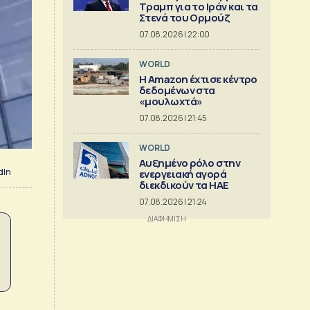
Τραμπ για το Ιράν και τα
Στενά του Ορμούζ
07.08.2026 | 22:00
WORLD
Η Amazon έχτισε κέντρο
δεδομένων στα
«μουλωχτά»
07.08.2026 | 21:45
WORLD
Αυξημένο ρόλο στην
dIn
ενεργειακή αγορά
διεκδικούν τα ΗΑΕ
07.08.2026 | 21:24