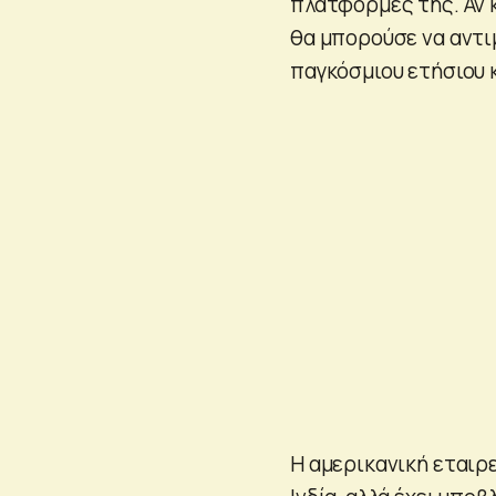
πλατφόρμες της. Αν 
θα μπορούσε να αντι
παγκόσμιου ετήσιου 
Η αμερικανική εταιρ