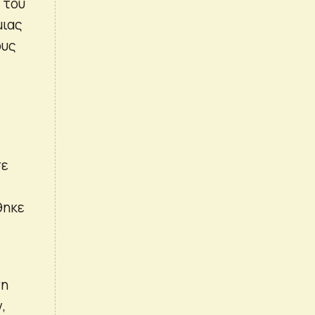
 του
μιας
ους
σε
θηκε
ση
,