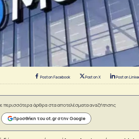
Post on Facebook
Post on X
Post on Linke
ε περισσότερα άρθρα στα αποτελέσματα αναζήτησης
Προσθήκη του ot.gr στην Google