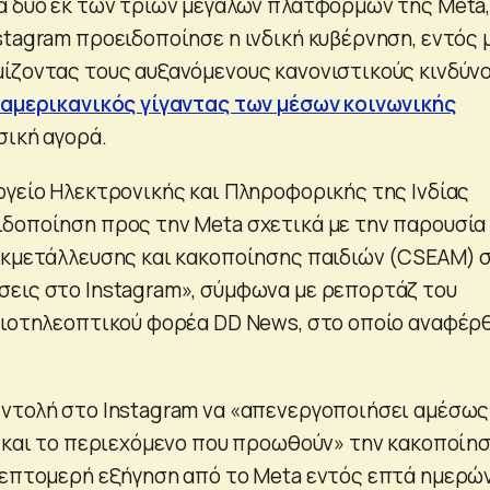
ά δύο εκ των τριών μεγάλων πλατφορμών της Meta,
stagram προειδοποίησε η ινδική κυβέρνηση, εντός 
ίζοντας τους αυξανόμενους κανονιστικούς κινδύν
ο
αμερικανικός γίγαντας των μέσων κοινωνικής
σική αγορά.
ργείο Ηλεκτρονικής και Πληροφορικής της Ινδίας
δοποίηση προς την Meta σχετικά με την παρουσία
εκμετάλλευσης και κακοποίησης παιδιών (CSEAM) 
εις στο Instagram», σύμφωνα με ρεπορτάζ του
διοτηλεοπτικού φορέα DD News, στο οποίο αναφέρ
ντολή στο Instagram να «απενεργοποιήσει αμέσως
ς και το περιεχόμενο που προωθούν» την κακοποίη
λεπτομερή εξήγηση από το Meta εντός επτά ημερών