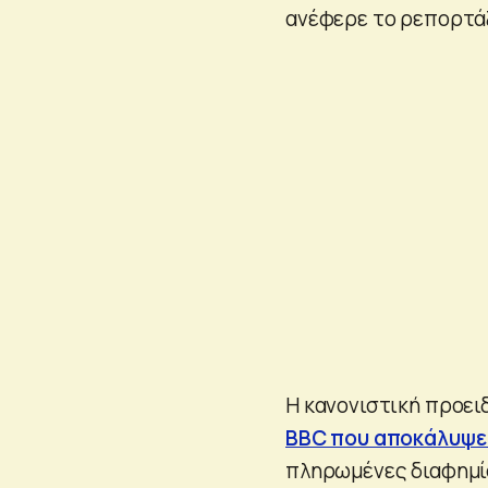
ανέφερε το ρεπορτά
Η κανονιστική προει
BBC που αποκάλυψε 
πληρωμένες διαφημί