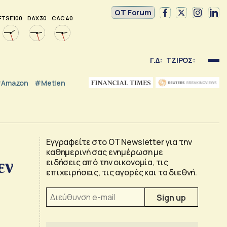
OT Forum
FTSE 100
DAX 30
CAC 40
Γ.Δ:
ΤΖΙΡΟΣ:
Amazon
#Metlen
Εγγραφείτε στο OT Newsletter για την
καθημερινή σας ενημέρωση με
εν
ειδήσεις από την οικονομία, τις
επιχειρήσεις, τις αγορές και τα διεθνή.