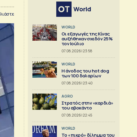
World
λιάστε
WORLD
Οι εξαγωγές της Κίνας
αυξήθηκαν σχεδόν 25%
τον Ιούλιο
07.08.2026 | 23:58
WORLD
Η άνοδος του hot dog
των 100 δολαρίων
07.08.2026 | 23:40
AGRO
Στρατός στην «καρδιά»
του αβοκάντο
07.08.2026 | 22:45
WORLD
Το «πικρό» δίλημμα του