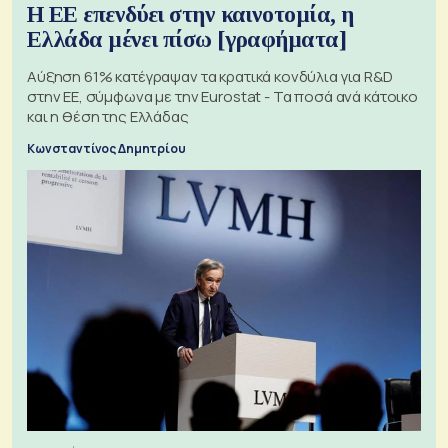
Η ΕΕ επενδύει στην καινοτομία, η
Ελλάδα μένει πίσω [γραφήματα]
Αύξηση 61% κατέγραψαν τα κρατικά κονδύλια για R&D
στην ΕΕ, σύμφωνα με την Eurostat - Τα ποσά ανά κάτοικο
και η θέση της Ελλάδας
Κωνσταντίνος Δημητρίου