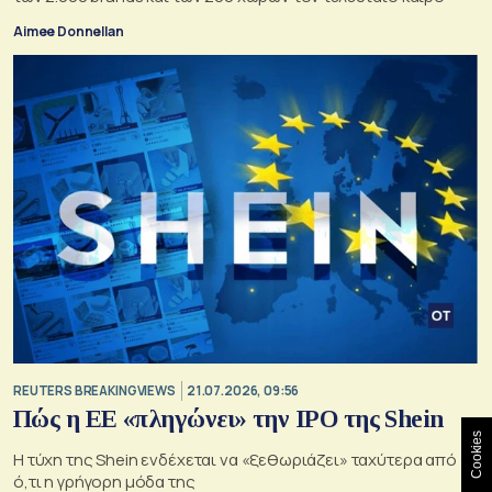
Aimee Donnellan
REUTERS BREAKINGVIEWS
21.07.2026, 09:56
Πώς η ΕΕ «πληγώνει» την IPO της Shein
Cookies
Η τύχη της Shein ενδέχεται να «ξεθωριάζει» ταχύτερα από
ό,τι η γρήγορη μόδα της