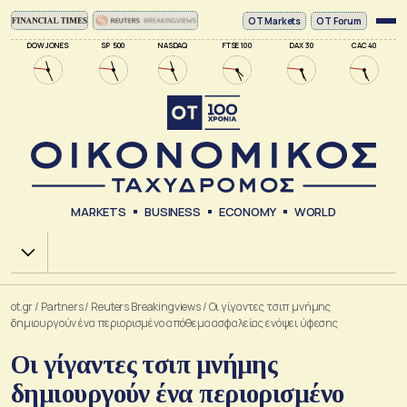
ΟΤ Markets
OT Forum
DOW JONES
SP 500
NASDAQ
FTSE 100
DAX 30
CAC 40
MARKETS
BUSINESS
ECONOMY
WORLD
Χ.Α.
ot.gr
/
Partners
/
Reuters Breakingviews
/
Οι γίγαντες τσιπ μνήμης
δημιουργούν ένα περιορισμένο απόθεμα ασφαλείας ενόψει ύφεσης
Οι γίγαντες τσιπ μνήμης
δημιουργούν ένα περιορισμένο