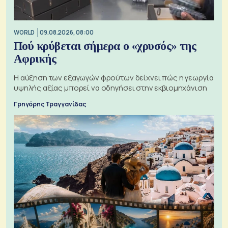
WORLD
09.08.2026, 08:00
Πού κρύβεται σήμερα ο «χρυσός» της
Αφρικής
Η αύξηση των εξαγωγών φρούτων δείχνει πώς η γεωργία
υψηλής αξίας μπορεί να οδηγήσει στην εκβιομηχάνιση
Γρηγόρης Τραγγανίδας