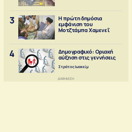
3
Η πρώτη δημόσια
εμφάνιση του
Μοτζτάμπα Χαμενεΐ
4
Δημογραφικό: Οριακή
αύξηση στις γεννήσεις
Στράτος Ιωακείμ