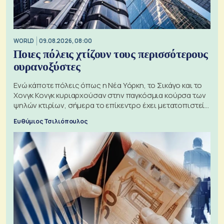
WORLD
09.08.2026, 08:00
Ποιες πόλεις χτίζουν τους περισσότερους
ουρανοξύστες
Ενώ κάποτε πόλεις όπως η Νέα Υόρκη, το Σικάγο και το
Χονγκ Κονγκ κυριαρχούσαν στην παγκόσμια κούρσα των
ψηλών κτιρίων, σήμερα το επίκεντρο έχει μετατοπιστεί
προς την Ασία
Ευθύμιος Τσιλιόπουλος