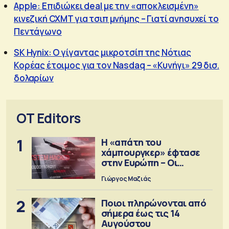
Apple: Επιδιώκει deal με την «αποκλεισμένη»
κινεζική CXMT για τσιπ μνήμης – Γιατί ανησυχεί το
Πεντάγωνο
SK Hynix: Ο γίγαντας μικροτσίπ της Νότιας
Κορέας έτοιμος για τον Nasdaq – «Κυνήγι» 29 δισ.
δολαρίων
OT Editors
1
Η «απάτη του
χάμπουργκερ» έφτασε
στην Ευρώπη – Οι
προειδοποιήσεις
Γιώργος Μαζιάς
2
Ποιοι πληρώνονται από
σήμερα έως τις 14
Αυγούστου