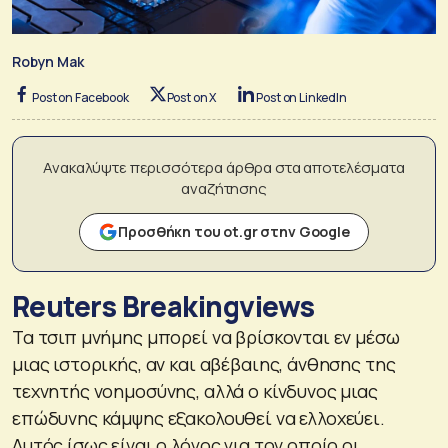
Robyn Mak
Post on Facebook
Post on X
Post on LinkedIn
Ανακαλύψτε περισσότερα άρθρα στα αποτελέσματα
αναζήτησης
Προσθήκη του ot.gr στην Google
Reuters Breakingviews
Τα τσιπ μνήμης μπορεί να βρίσκονται εν μέσω
μιας ιστορικής, αν και αβέβαιης, άνθησης της
τεχνητής νοημοσύνης, αλλά ο κίνδυνος μιας
επώδυνης κάμψης εξακολουθεί να ελλοχεύει.
Αυτός ίσως είναι ο λόγος για τον οποίο οι