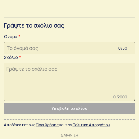
Γράψτε το σχόλιο σας
Όνομα
0 /50
Σχόλιο
0 /2000
Υποβολή σχολίου
Αποδέχεστε τους
Όροι Χρήσης
και την
Πολιτικη Απορρήτου