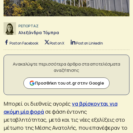
ΡΕΠΟΡΤΑΖ
Αλεξάνδρα Τόμπρα
Post on Facebook
Post on X
Post on LinkedIn
Ανακαλύψτε περισσότερα άρθρα στα αποτελέσματα
αναζήτησης
Προσθήκη του ot.gr στην Google
Μπορεί οι διεθνείς αγορές
να βρίσκονται για
ακόμη μία φορά
σε φάση έντονης
μεταβλητότητας, μετά και τις νέες εξελίξεις στο
μέτωπο της Μέσης Ανατολής, που επανέφεραν το