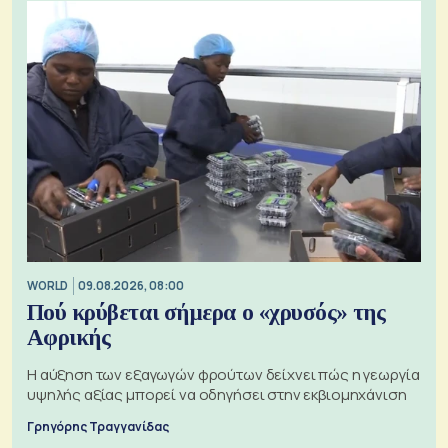
WORLD
09.08.2026, 08:00
Πού κρύβεται σήμερα ο «χρυσός» της
Αφρικής
Η αύξηση των εξαγωγών φρούτων δείχνει πώς η γεωργία
υψηλής αξίας μπορεί να οδηγήσει στην εκβιομηχάνιση
Γρηγόρης Τραγγανίδας