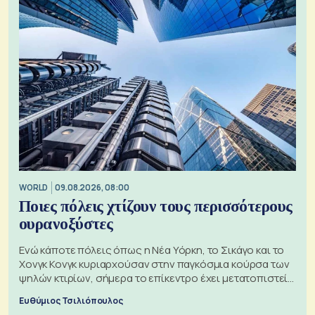
WORLD
09.08.2026, 08:00
Ποιες πόλεις χτίζουν τους περισσότερους
ουρανοξύστες
Ενώ κάποτε πόλεις όπως η Νέα Υόρκη, το Σικάγο και το
Χονγκ Κονγκ κυριαρχούσαν στην παγκόσμια κούρσα των
ψηλών κτιρίων, σήμερα το επίκεντρο έχει μετατοπιστεί
προς την Ασία
Ευθύμιος Τσιλιόπουλος