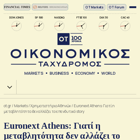
ΟΤ Markets
OT Forum
DOW JONES
SP 500
NASDAQ
FTSE 100
DAX 30
CAC 40
MARKETS
BUSINESS
ECONOMY
WORLD
Χ.Α.
ot.gr
/
Markets
/
Xρηματιστήριο Αθηνών
/
Euronext Athens: Γιατί η
μεταβλητότητα δεν αλλάζει το επενδυτικό story
Euronext Athens: Γιατί η
μεταβλητότητα δεν αλλάζει το