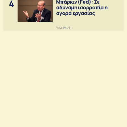
4
Μπάρκιν (Fed): Σε
αδύναμη ισορροπία η
αγορά εργασίας