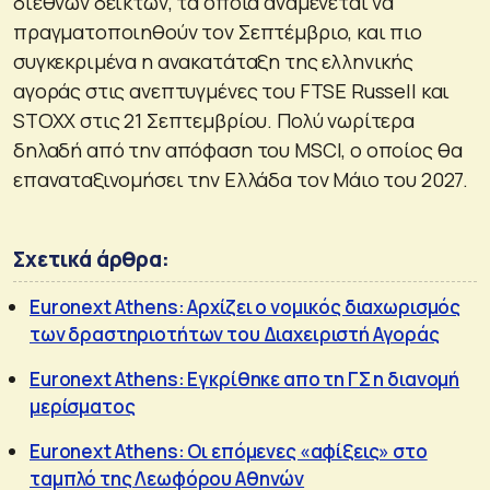
διεθνών δεικτών, τα οποία αναμένεται να
πραγματοποιηθούν τον Σεπτέμβριο, και πιο
συγκεκριμένα η ανακατάταξη της ελληνικής
αγοράς στις ανεπτυγμένες του FTSE Russell και
STOXX στις 21 Σεπτεμβρίου. Πολύ νωρίτερα
δηλαδή από την απόφαση του MSCI, ο οποίος θα
επαναταξινομήσει την Ελλάδα τον Μάιο του 2027.
Σχετικά άρθρα:
Euronext Athens: Αρχίζει ο νομικός διαχωρισμός
των δραστηριοτήτων του Διαχειριστή Αγοράς
Euronext Athens: Εγκρίθηκε απο τη ΓΣ η διανομή
μερίσματος
Euronext Athens: Οι επόμενες «αφίξεις» στο
ταμπλό της Λεωφόρου Αθηνών