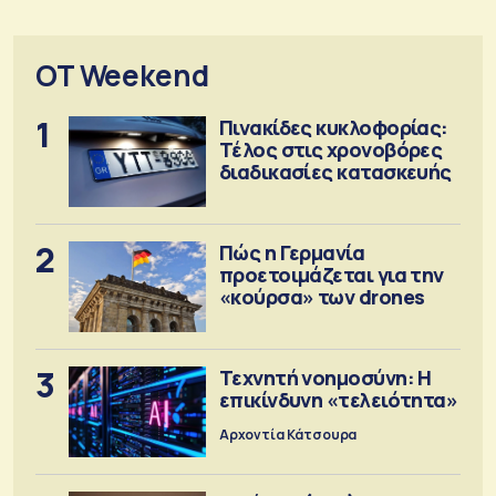
OT Weekend
1
Πινακίδες κυκλοφορίας:
Τέλος στις χρονοβόρες
διαδικασίες κατασκευής
2
Πώς η Γερμανία
προετοιμάζεται για την
«κούρσα» των drones
3
Τεχνητή νοημοσύνη: Η
επικίνδυνη «τελειότητα»
Αρχοντία Κάτσουρα