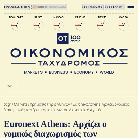
ΟΤ Markets
OT Forum
DOW JONES
SP 500
NASDAQ
FTSE 100
DAX 30
CAC 40
MARKETS
BUSINESS
ECONOMY
WORLD
Χ.Α.
ot.gr
/
Markets
/
Xρηματιστήριο Αθηνών
/
Euronext Athens: Αρχίζει ο νομικός
διαχωρισμός των δραστηριοτήτων του Διαχειριστή Αγοράς
Euronext Athens: Αρχίζει ο
νομικός διαχωρισμός των