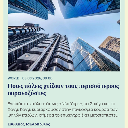
WORLD
09.08.2026, 08:00
Ποιες πόλεις χτίζουν τους περισσότερους
ουρανοξύστες
Ενώ κάποτε πόλεις όπως η Νέα Υόρκη, το Σικάγο και το
Χονγκ Κονγκ κυριαρχούσαν στην παγκόσμια κούρσα των
ψηλών κτιρίων, σήμερα το επίκεντρο έχει μετατοπιστεί
προς την Ασία
Ευθύμιος Τσιλιόπουλος