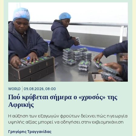
WORLD
09.08.2026, 08:00
Πού κρύβεται σήμερα ο «χρυσός» της
Αφρικής
Η αύξηση των εξαγωγών φρούτων δείχνει πώς η γεωργία
υψηλής αξίας μπορεί να οδηγήσει στην εκβιομηχάνιση
Γρηγόρης Τραγγανίδας