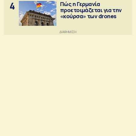
4
Πώς η Γερμανία
προετοιμάζεται για την
«κούρσα» των drones