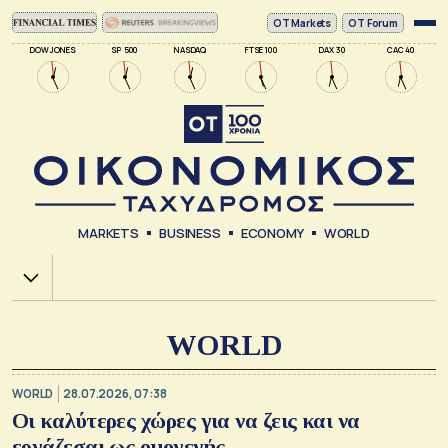
ΟΤ Markets
OT Forum
DOW JONES
SP 500
NASDAQ
FTSE 100
DAX 30
CAC 40
MARKETS
BUSINESS
ECONOMY
WORLD
Χ.Α.
WORLD
WORLD
28.07.2026, 07:38
Οι καλύτερες χώρες για να ζεις και να
εργάζεσαι ως ομογενής