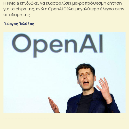
Η Nvidia επιδιώκει να εξασφαλίσει μακροπρόθεσμη ζήτηση
για τα chips της, ενώ η OpenAI θέλει μεγαλύτερο έλεγχο στην
υποδομή της
Γιώργος Πολύζος