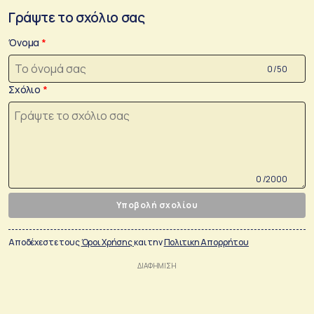
Γράψτε το σχόλιο σας
Όνομα
0 /50
Σχόλιο
0 /2000
Υποβολή σχολίου
Αποδέχεστε τους
Όροι Χρήσης
και την
Πολιτικη Απορρήτου