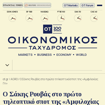
ΟΤ Markets
OT Forum
DOW JONES
SP 500
NASDAQ
FTSE 100
DAX 30
CAC 40
MARKETS
BUSINESS
ECONOMY
WORLD
Χ.Α.
ot.gr
/
AGRO
/
Ο Σάκης Ρουβάς στο πρώτο τηλεοπτικό σποτ της «Αμφιλοχίας
Γη»
Ο Σάκης Ρουβάς στο πρώτο
τηλεοπτικό σποτ της «Αμφιλοχίας