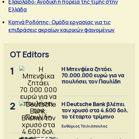
Ελαιόλαδο: Ανοδική η πορεία της τιμής στην
Ελλάδα
Καπνά Ροδόπης: Ομάδα εργασίας για τις
επιδράσεις ακραίων καιρικών φαινομένων
OT Editors
1
Η Μπενφίκα ζητάει
70.000.000 ευρώ για να
πουλήσει τον Παυλίδη
2
Η Deutsche Bank βλέπει
τον χρυσό στα 4.600 δολ.
το τέταρτο τρίμηνο
Ευθύμιος Τσιλιόπουλος