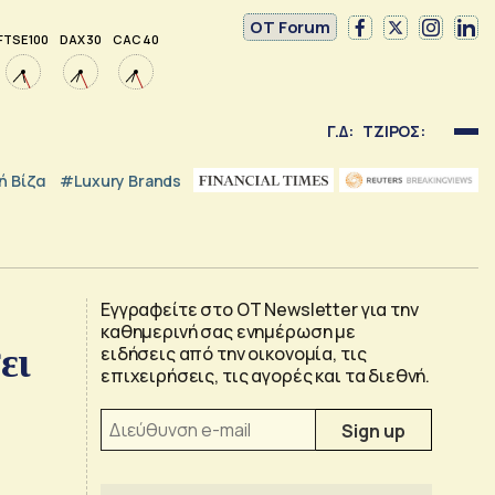
OT Forum
FTSE 100
DAX 30
CAC 40
Γ.Δ:
ΤΖΙΡΟΣ:
 Βίζα
#luxury Brands
Εγγραφείτε στο OT Newsletter για την
καθημερινή σας ενημέρωση με
ει
ειδήσεις από την οικονομία, τις
επιχειρήσεις, τις αγορές και τα διεθνή.