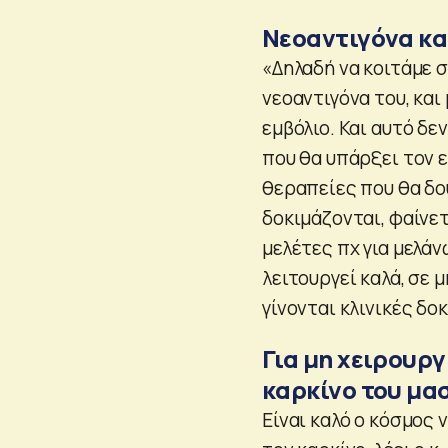
Νεοαντιγόνα κα
«Δηλαδή να κοιτάμε σ
νεοαντιγόνα του, κα
εμβόλιο. Και αυτό δε
που θα υπάρξει τον ε
θεραπείες που θα δού
δοκιμάζονται, φαίνετ
μελέτες πχ για μελάν
λειτουργεί καλά, σε 
γίνονται κλινικές δοκ
Για μη χειρουρ
καρκίνο του μα
Είναι καλό ο κόσμος 