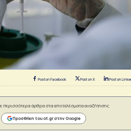
Post on Facebook
Post on X
Post on Linke
ε περισσότερα άρθρα στα αποτελέσματα αναζήτησης
Προσθήκη του ot.gr στην Google