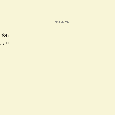
 ήδη
 για