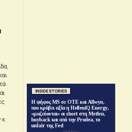
α
δα,
και
υτά
INSIDE STORIES
αι
ες
Η ψήφος MS σε ΟΤΕ και Allwyn,
που κρύβει αξία η HelleniQ Energy,
«μαζεύονται» οι short στη Metlen,
 κ.
buyback και από την Prodea, το
unfair της Fed