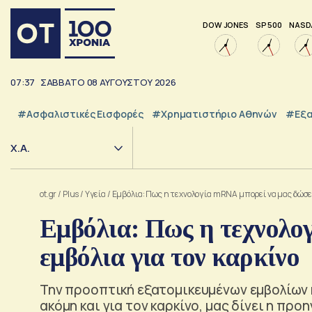
DOW JONES
SP 500
NASD
07:37
ΣΑΒΒΑΤΟ
08
ΑΥΓΟΥΣΤΟΥ
2026
#Ασφαλιστικές Εισφορές
#Χρηματιστήριο Αθηνών
#εξα
Χ.Α.
ot.gr
/
Plus
/
Υγεία
/
Εμβόλια: Πως η τεχνολογία mRNA μπορεί να μας δώσει
Εμβόλια: Πως η τεχνολο
εμβόλια για τον καρκίνο
Την προοπτική εξατομικευμένων εμβολίων 
ακόμη και για τον καρκίνο, μας δίνει η πρ