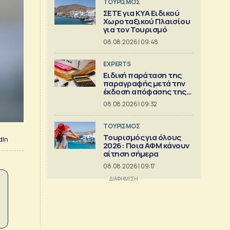
ΤΟΥΡΙΣΜΟΣ
ΣΕΤΕ για ΚΥΑ Ειδικού
Χωροταξικού Πλαισίου
για τον Τουρισμό
08.08.2026 | 09:48
EXPERTS
Ειδική παράταση της
παραγραφής μετά την
έκδοση απόφασης της
Διεύθυνσης Επίλυσης
08.08.2026 | 09:32
Διαφορών [Μέρος 6ο]
ΤΟΥΡΙΣΜΟΣ
Τουρισμός για όλους
dIn
2026: Ποια ΑΦΜ κάνουν
αίτηση σήμερα
08.08.2026 | 09:17