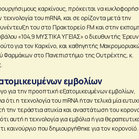
ιρουργήσιμους καρκίνους, πρόκειται να κυκλοφορή
ν τεχνολογία του mRNA, και σε ορίζοντα μετά την
 συνέντευξη του στο Πρακτορείο FM και στην εκπομ
υβάλου «104,9 ΜΥΣΤΙΚΑ ΥΓΕΙΑΣ» ο διευθυντής Έρευ
τούτο για τον Καρκίνο, και καθηγητής Μακρομοριακ
ύ Φαρμάκων στο Πανεπιστήμιο της Ουτρέχτης, κ.
.
ατομικευμένων εμβολίων
όγο για την προοπτική εξατομικευμένων εμβολίων,
α ότι η τεχνολογία του mRNA ήταν τελικά μία ευτυχ
τή την τεράστια ατυχία και αναστάτωση του κορονο
 ότι αυτή η τεχνολογία για εμβόλια ή για θεραπευτικ
άτι καινούργιο που δημιουργήθηκε για τον κορονοϊό.