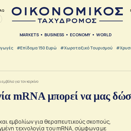
AQ
MARKETS
BUSINESS
ECONOMY
WORLD
γωγές
#Επίδομα 150 Ευρώ
#Χωροταξικό Τουρισμού
#Χρυσή
 εμβόλια για τον καρκίνο
γία mRNA μπορεί να μας δώσ
και εμβολίων για θεραπευτικούς σκοπούς,
οηγμένη τεχνολογία του mRNA, σύμφωνα με