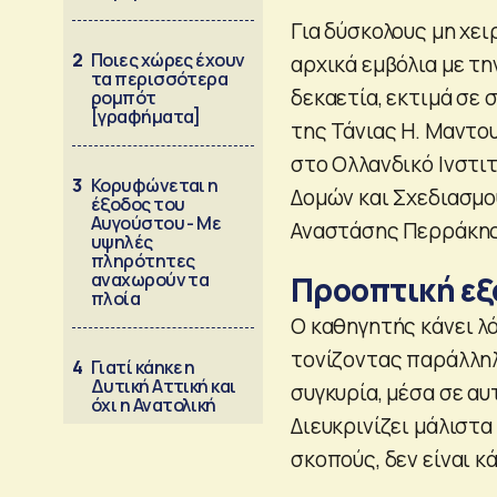
Για δύσκολους μη χε
2
Ποιες χώρες έχουν
αρχικά εμβόλια με τη
τα περισσότερα
δεκαετία, εκτιμά σε
ρομπότ
[γραφήματα]
της Τάνιας Η. Μαντο
στο Ολλανδικό Ινστι
3
Κορυφώνεται η
Δομών και Σχεδιασμο
έξοδος του
Αυγούστου - Με
Αναστάσης Περράκης
υψηλές
πληρότητες
αναχωρούν τα
Προοπτική εξ
πλοία
Ο καθηγητής κάνει λ
τονίζοντας παράλληλ
4
Γιατί κάηκε η
Δυτική Αττική και
συγκυρία, μέσα σε αυ
όχι η Ανατολική
Διευκρινίζει μάλιστα
σκοπούς, δεν είναι κ