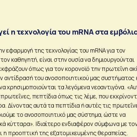
γεί η τεχνολογία του mRNA στα εμβόλι
την εφαρμογή της τεχνολογίας του mRNA για τον
τον καθηγητή, είναι στην ουσία να δημιουργούνται
 εκφράζουν όπως για τον κορονοϊό την πρωτεΐνη ακί
ην αντίδρασή του ανοσοποιητικού μας συστήματος 
, να χρησιμοποιούνται τα λεγόμενα νεοαντιγόνα. «Α
 πρωτεΐνες, πεπτίδια όπως τις λέμε, που εκκρίνοντ
α. Δίνοντας αυτά τα πεπτίδια ή αυτές τις πρωτεΐν
οιούμε το ανοσοποιητικό μας σύστημα, ώστε να
κά κύτταρα». Ιδιαίτερο ενδιαφέρον σύμφωνα με τον
 η προοπτική της εξατομικευμένης θεραπείας.