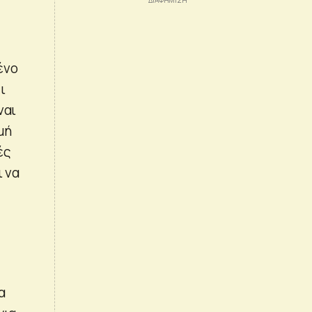
ένο
ι
ναι
μή
ές
ι να
α