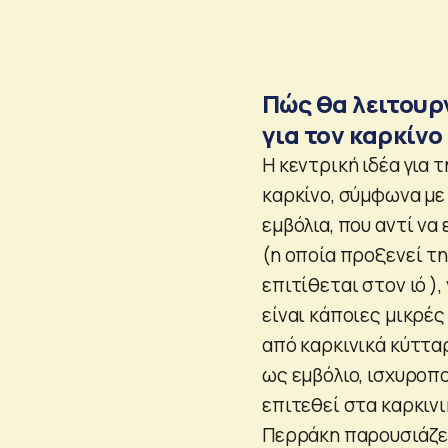
Πώς θα λειτουρ
για τον καρκίνο
Η κεντρική ιδέα για 
καρκίνο, σύμφωνα με 
εμβόλια, που αντί να
(η οποία προξενεί τ
επιτίθεται στον ιό )
είναι κάποιες μικρές
από καρκινικά κύτταρ
ως εμβόλιο, ισχυροπ
επιτεθεί στα καρκινι
Περράκη παρουσιάζει