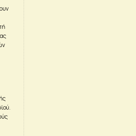
σουν
πή
νας
ών
ής
ϊού.
ούς