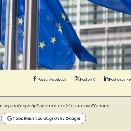
Post on Facebook
Post on X
Post on Linke
ε περισσότερα άρθρα στα αποτελέσματα αναζήτησης
Προσθήκη του ot.gr στην Google