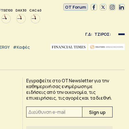
OT Forum
FTSE 100
DAX 30
CAC 40
Γ.Δ:
ΤΖΙΡΟΣ:
NERGY
#καφές
Εγγραφείτε στο OT Newsletter για την
καθημερινή σας ενημέρωση με
ειδήσεις από την οικονομία, τις
επιχειρήσεις, τις αγορές και τα διεθνή.