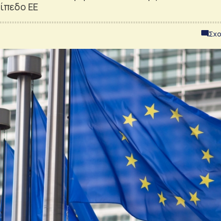
πίπεδο ΕΕ
Σχο