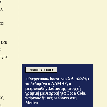
ση
το
ν
τα
 και
αι
αγές
INSIDE STORIES
«Ενεργειακό» boost στο ΧΑ, αλλάζει
τα δεδομένα ο ΑΔΜΗΕ, ο
μετριοπαθής Σιάμισιης, ανοιχτή
γραμμή με Αφρική για Coca Cola,
ές
παίρνουν ζημιές οι shorts στη
Metlen
ι