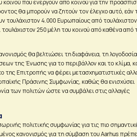
υ κοινού που ενεργούν από κοινού για την προάσπι
οντος θα μπορούν να ζητούν τον έλεγχο αυτό, εάν 
υν τουλάχιστον 4.000 Ευρωπαίους από τουλάχιστο
 τουλάχιστον 250 μέλη του κοινού από καθένα από 
νονισμός θα βελτιώσει τη διαφάνεια, τη λογοδοσία
εων της Ένωσης για το περιβάλλον και το κλίμα, κ
χο της Επιτροπής να φέρει μετασχηματιστικές αλλ
ωπαϊκής Πράσινης Συμφωνίας, καθώς θα ενισχύσει
νία των πολιτών ώστε να συμβάλει στις αλλαγές
α
σωρινής πολιτικής συμφωνίας για τις πιο σημαντικ
μένος κανονισμός για τη σύμβαση του Aarhus πρέπε