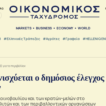
AQ
MARKETS
BUSINESS
ECONOMY
WORLD
Η
#ελληνικές Τράπεζες
#Αγρότες
#Γραφεία
#HELLENiQ E
Ε για το περιβάλλον
σχύεται ο δημόσιος έλεγχος
ν
οινοβουλίου και των κρατών-μελών στο
ολιτών και των περιβαλλοντικών οργανώσεων