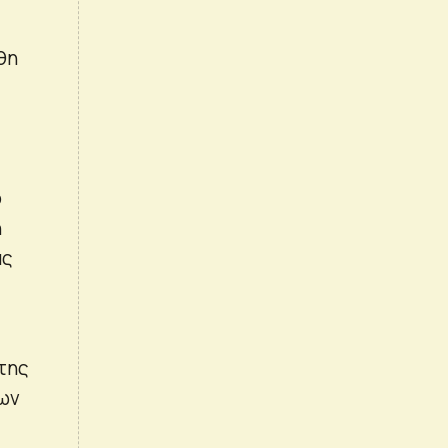
θη
ό
η
ας
της
των