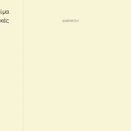
ίμα.
ικές