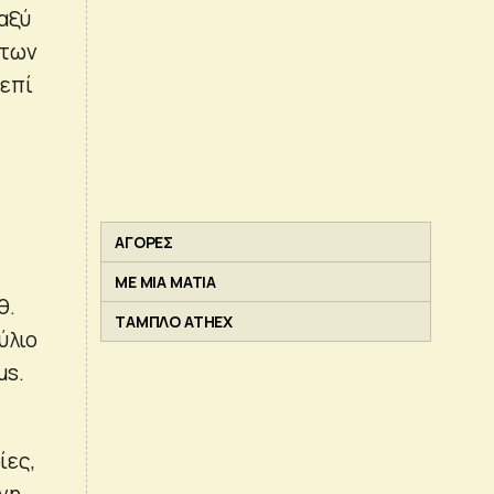
αξύ
 των
 επί
ΑΓΟΡΕΣ
ΜΕ ΜΙΑ ΜΑΤΙΑ
θ.
ΤΑΜΠΛΟ ATHEX
ύλιο
us.
ίες,
νη