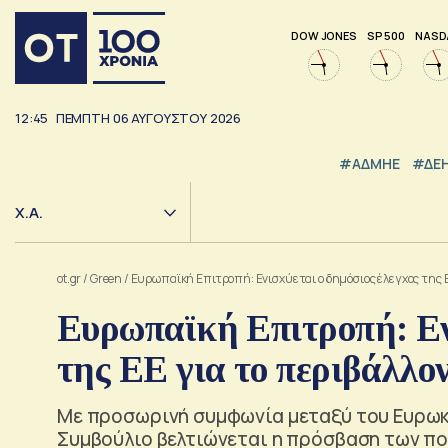
DOW JONES
SP 500
NASD
12:45
ΠΕΜΠΤΗ
06
ΑΥΓΟΥΣΤΟΥ
2026
#ΑΔΜΗΕ
#ΔΕ
Χ.Α.
ot.gr
/
Green
/
Ευρωπαϊκή Επιτροπή: Ενισχύεται ο δημόσιος έλεγχος της Ε
Ευρωπαϊκή Επιτροπή: Ενι
της ΕΕ για το περιβάλλο
Με προσωρινή συμφωνία μεταξύ του Ευρωκ
Συμβούλιο βελτιώνεται η πρόσβαση των π