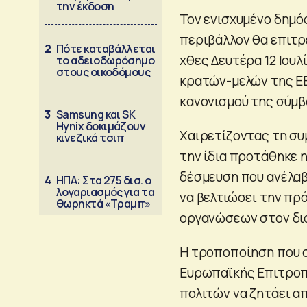
την έκδοση
Τον ενισχυμένο δημό
περιβάλλον θα επιτρ
2
Πότε καταβάλλεται
χθες Δευτέρα 12 Ιουλ
το αδειοδωρόσημο
στους οικοδόμους
κρατών-μελών της ΕΕ
κανονισμού της σύμβ
3
Samsung και SK
Hynix δοκιμάζουν
Χαιρετίζοντας τη συ
κινεζικά τσιπ
την ίδια προτάθηκε 
δέσμευση που ανέλα
4
ΗΠΑ: Στα 275 δισ. ο
λογαριασμός για τα
να βελτιώσει την πρ
θωρηκτά «Τραμπ»
οργανώσεων στον διο
Η τροποποίηση που 
Ευρωπαϊκής Επιτροπή
πολιτών να ζητάει α