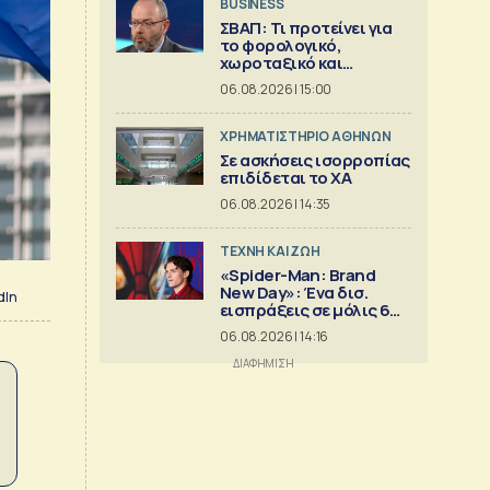
BUSINESS
ΣΒΑΠ: Τι προτείνει για
το φορολογικό,
χωροταξικό και
εργασιακό πλαίσιο της
06.08.2026 | 15:00
Μεταποίησης
XΡΗΜΑΤΙΣΤΗΡΙΟ ΑΘΗΝΩΝ
Σε ασκήσεις ισορροπίας
επιδίδεται το ΧΑ
06.08.2026 | 14:35
TΕΧΝΗ ΚΑΙ ΖΩΗ
«Spider-Man: Brand
New Day»: Ένα δισ.
dIn
εισπράξεις σε μόλις 6
ημέρες
06.08.2026 | 14:16